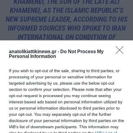
KHAMENEI, THE SON OF THE LATE ALI
KHAMENEI, AS THE ISLAMIC REPUBLIC’S
NEW SUPREME LEADER, ACCORDING TO HIS
INFORMED SOURCES WHO SPOKE TO IRAN
INTERNATIONAL ON CONDITION OF
ANONYMITY.
HTTPS://T.CO/JXEYDA0VRF
anatolikiattikinews.gr -
Do Not Process My
PIC.TWITTER.COM/J3JYY1AH7E
Personal Information
— IRAN INTERNATIONAL ENGLISH
If you wish to opt-out of the sale, sharing to third parties, or
(@IRANINTL_EN)
MARCH 4, 2026
processing of your personal or sensitive information for
targeted advertising by us, please use the below opt-out
section to confirm your selection. Please note that after your
opt-out request is processed you may continue seeing
Η μεγάλη δοκιμασία
interest-based ads based on personal information utilized by
us or personal information disclosed to third parties prior to
Η ιστορία έχει δείξει ότι οι επαναστάσεις δοκιμάζονται
your opt-out. You may separately opt-out of the further
disclosure of your personal information by third parties on the
περισσότερο όχι τη στιγμή που κατακτούν την εξουσία, αλλά τη
IAB’s list of downstream participants. This information may
στιγμή που προσπαθούν να τη διατηρήσουν.
also be disclosed by us to third parties on the
IAB’s List of