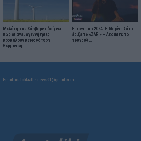
Μελέτη του Χάρβαρντ δείχνει
Eurovision 2024: Η Μαρίνα Σάττι…
πως οι ανεμογεννήτριες
έριξε το «ZARI» – Ακούστε το
προκαλούν περισσότερη
τραγούδι...
θέρμανση
Email:anatolikiattikinews01@gmail.com