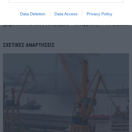
ΕΠΌΜΕΝΗ ΑΝΆΡΤΗΣΗ
Data Deletion
Data Access
Privacy Policy
Ενεργοποιήθηκε «διακόπτης ασφαλείας» Παγκόσμιος
χρηματοπιστωτικός συναγερμός – Κατάρρευση 11% στη Σεούλ
ΣΧΕΤΙΚΈΣ ΑΝΑΡΤΉΣΕΙΣ