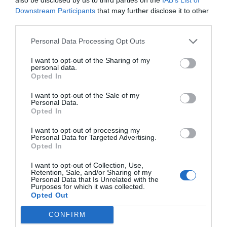
Downstream Participants
that may further disclose it to other
Το Ιράν βρίσκεται ακριβώς σε αυτή τη στιγμή.
third parties.
Και η άνοδος του νέου Ανώτατου Ηγέτη δεν θα κριθεί μόνο από
Personal Data Processing Opt Outs
το πώς θα κυβερνήσει τη χώρα.
I want to opt-out of the Sharing of my
personal data.
Opted In
Θα κριθεί από το αν θα επιλέξει να οδηγήσει την περιοχή σε
έναν νέο κύκλο σύγκρουσης ή αν θα αναγνωρίσει ότι η
I want to opt-out of the Sale of my
Personal Data.
πραγματική ισχύς ενός κράτους δεν βρίσκεται στην εκδίκηση
Opted In
— αλλά στην ικανότητά του να αποφύγει την καταστροφή.
I want to opt-out of processing my
Personal Data for Targeted Advertising.
Opted In
I want to opt-out of Collection, Use,
Retention, Sale, and/or Sharing of my
Personal Data that Is Unrelated with the
Purposes for which it was collected.
ΠΡΟΗΓΟΎΜΕΝΗ ΑΝΆΡΤΗΣΗ
Opted Out
ΝΟΡΒΗΓΙΑ: ΤΟ ΜΕΓΑΛΥΤΕΡΟ ΚΟΙΤΑΣΜΑ ΣΠΑΝΙΩΝ ΓΑΙΩΝ ΤΗΣ
ΕΥΡΩΠΗΣ ΑΛΛΑΖΕΙ ΤΙΣ ΓΕΩΟΙΚΟΝΟΜΙΚΕΣ ΙΣΟΡΡΟΠΙΕΣ
CONFIRM