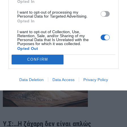
Opted In
Ποιοι κερδίζουν από τη μετατόπιση κεφαλαίων;
Ποια λόμπι επηρεάζονται;
I want to opt-out of processing my
Personal Data for Targeted Advertising.
Ποια αγροτικά συμφέροντα αποδυναμώνονται;
Opted In
Η διατροφική πολιτική μετατρέπεται σε εργαλείο οικονομικής
I want to opt-out of Collection, Use,
Retention, Sale, and/or Sharing of my
αναδιάρθρωσης.
Personal Data that Is Unrelated with the
Purposes for which it was collected.
Opted Out
CONFIRM
Data Deletion
Data Access
Privacy Policy
Υ.Σ:…Η ζάχαρη δεν είναι απλώς