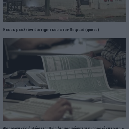
Έπεσε μπαλκόνι διατηρητέου στον Πειραιά (φωτο)
Φορολογικές δηλώσεις: Πώς διαμορφώνεται η φορο-έκπτωση –