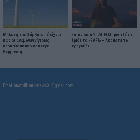
Μελέτη του Χάρβαρντ δείχνει
Eurovision 2024: Η Μαρίνα Σάττι…
πως οι ανεμογεννήτριες
έριξε το «ZARI» – Ακούστε το
προκαλούν περισσότερη
τραγούδι...
θέρμανση
Email:anatolikiattikinews01@gmail.com