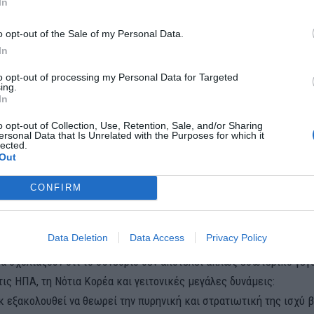
In
o opt-out of the Sale of my Personal Data.
ική Κατεύθυνση
In
to opt-out of processing my Personal Data for Targeted
οικονομική ατζέντα, η Βόρεια Κορέα δίνει ιδιαίτερο βάρος στις α
ing.
In
 Ο Κιμ επανέλαβε τη δέσμευση για **ενίσχυση της στρατιωτικής ι
τας εξελιγμένες τεχνολογίες και βελτιωμένα συστήματα πυραύλω
o opt-out of Collection, Use, Retention, Sale, and/or Sharing
ersonal Data that Is Unrelated with the Purposes for which it
lected.
reuters.com/business/aerospace-defense/north-koreas-kim-jong-un
Out
s-be-set-party-congress-2026-02-18/
CONFIRM
ικό Πλαίσιο: Μήνυμα προς ΗΠΑ, Ν. Κορέα, Κί
Data Deletion
Data Access
Privacy Policy
σα σχολιάζουν ότι το συνέδριο δεν αποτελεί απλώς εσωτερικό γεγ
ις ΗΠΑ, τη Νότια Κορέα και γειτονικές μεγάλες δυνάμεις:
γκ εξακολουθεί να θεωρεί την πυρηνική και στρατιωτική της ισχύ 