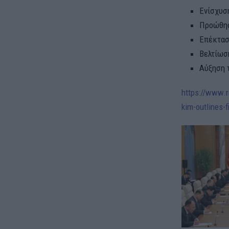
Ενίσχυσ
Προώθησ
Επέκτασ
Βελτίωσ
Αύξηση 
https://www.r
kim-outlines-