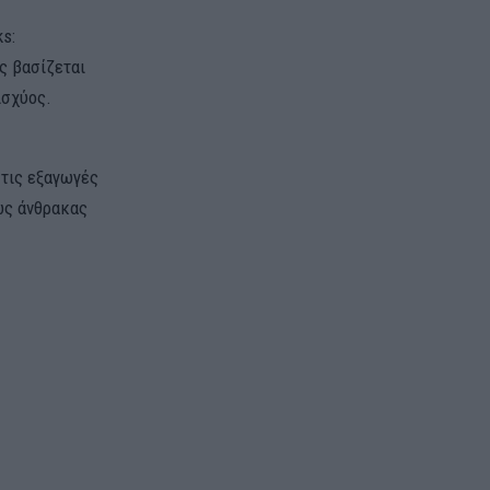
s:
ας βασίζεται
ισχύος.
στις εξαγωγές
ως άνθρακας