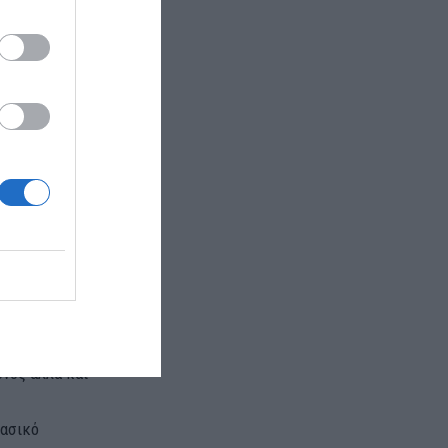
μυντικές της
σχύος»,
ν.
-says-new-
να,
ονός αλλά και
βασικό