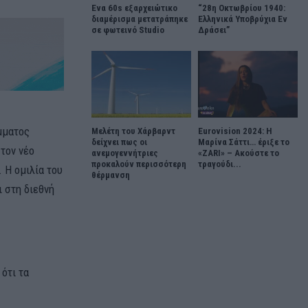
Ένα 60s εξαρχειώτικο
“28η Οκτωβρίου 1940:
διαμέρισμα μετατράπηκε
Ελληνικά Υποβρύχια Εν
σε φωτεινό Studio
Δράσει”
μματος
Μελέτη του Χάρβαρντ
Eurovision 2024: Η
δείχνει πως οι
Μαρίνα Σάττι… έριξε το
 τον νέο
ανεμογεννήτριες
«ZARI» – Ακούστε το
προκαλούν περισσότερη
τραγούδι...
 Η ομιλία του
θέρμανση
 στη διεθνή
ότι τα