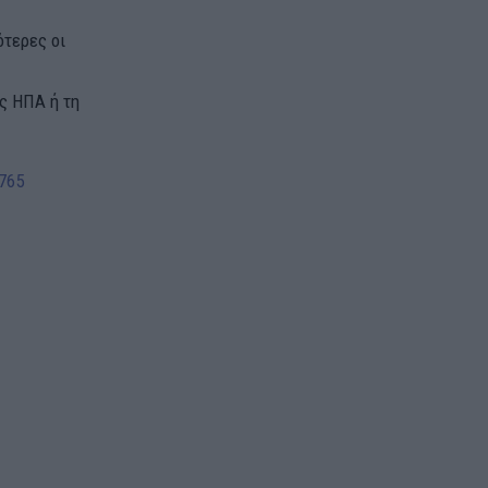
ότερες οι
ις ΗΠΑ ή τη
765