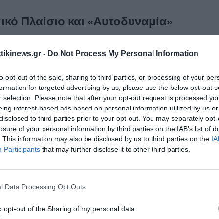
ικό Πλαίσιο και «Αυτοδυναμία»
Ουν ισχυρίστηκε ότι η οικονομία της Βόρειας Κορέας έχει σημειώ
ttikinews.gr -
Do Not Process My Personal Information
θνείς κυρώσεις και προβλήματα στην εφοδιαστική αλυσίδα. Παρόλα
ειώνουν ότι οι ανεξάρτητες εκτιμήσεις για την οικονομική επίδοσ
to opt-out of the sale, sharing to third parties, or processing of your per
ες λόγω περιορισμένης διαφάνειας.
formation for targeted advertising by us, please use the below opt-out s
r selection. Please note that after your opt-out request is processed y
eing interest-based ads based on personal information utilized by us or
ονομική αναφορά):
https://www.reuters.com/world/asia-pacific/north
disclosed to third parties prior to your opt-out. You may separately opt-
party-congress-kcna-reports-2026-02-19/
losure of your personal information by third parties on the IAB’s list of
. This information may also be disclosed by us to third parties on the
IA
Participants
that may further disclose it to other third parties.
l Data Processing Opt Outs
o opt-out of the Sharing of my personal data.