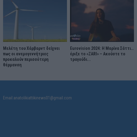
Μελέτη του Χάρβαρντ δείχνει
Eurovision 2024: Η Μαρίνα Σάττι…
πως οι ανεμογεννήτριες
έριξε το «ZARI» – Ακούστε το
προκαλούν περισσότερη
τραγούδι...
θέρμανση
Email:anatolikiattikinews01@gmail.com