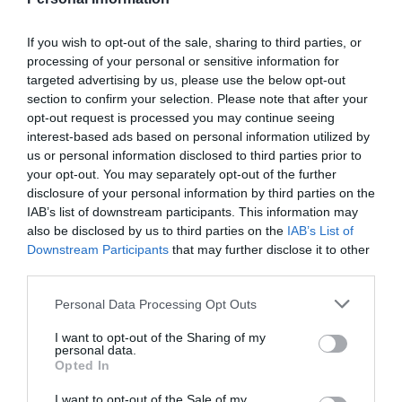
ενεργειακή μετάβαση σε φθηνότερο ηλεκτρικό
ρεύμα, τότε η Ελλάδα οφείλει να προβληματιστεί
If you wish to opt-out of the sale, sharing to third parties, or
σοβαρά.
processing of your personal or sensitive information for
targeted advertising by us, please use the below opt-out
Οι πολίτες δεν αξιολογούν την ενεργειακή πολιτική με βάση τα
section to confirm your selection. Please note that after your
opt-out request is processed you may continue seeing
ποσοστά των ΑΠΕ, αλλά με βάση τον λογαριασμό που φτάνει
interest-based ads based on personal information utilized by
κάθε μήνα στο σπίτι τους.
us or personal information disclosed to third parties prior to
Η πραγματική επιτυχία δεν είναι να παράγεις περισσότερη
your opt-out. You may separately opt-out of the further
disclosure of your personal information by third parties on the
«πράσινη» ενέργεια· είναι να αποδείξεις ότι αυτή μειώνει το
IAB’s list of downstream participants. This information may
κόστος ζωής και ενισχύει την ανταγωνιστικότητα της
also be disclosed by us to third parties on the
IAB’s List of
οικονομίας.
Downstream Participants
that may further disclose it to other
third parties.
Διαφορετικά, η ενεργειακή μετάβαση κινδυνεύει να χάσει την
κοινωνική της αποδοχή, όσο σωστός κι αν είναι ο
Personal Data Processing Opt Outs
περιβαλλοντικός της στόχος.
I want to opt-out of the Sharing of my
personal data.
Opted In
I want to opt-out of the Sale of my