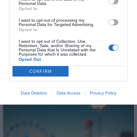
Personal Data.
Opted In
ΠΡΟΗΓΟΎΜΕΝΗ ΑΝΆΡΤΗΣΗ
I want to opt-out of processing my
ΝΙΚΟΣ ΔΗΜΗΤΡΟΠΟΥΛΟΣ: ΗΠΑ – 250 ΧΡΟΝΙΑ ΑΝΕΞΑΡΤΗΣΙΑΣ,
Personal Data for Targeted Advertising.
ΟΙ ΕΛΛΗΝΙΚΕΣ ΑΡΧΕΣ ΣΤΟ ΘΕΜΕΛΙΟ ΤΗΣ ΔΗΜΟΚΡΑΤΙΑΣ
Opted In
I want to opt-out of Collection, Use,
Retention, Sale, and/or Sharing of my
ΕΠΌΜΕΝΗ ΑΝΆΡΤΗΣΗ
Personal Data that Is Unrelated with the
Purposes for which it was collected.
ΕΛΛΑΔΑ: ΕΙΣΑΙ ΑΝΘΡΩΠΟΣ ΤΗΣ ΙΛΙΑΔΑΣ Ή ΤΗΣ ΟΔΥΣΣΕΙΑΣ; –
Opted Out
ΤΟ ΔΙΑΧΡΟΝΙΚΟ ΕΡΩΤΗΜΑ ΤΟΥ ΟΜΗΡΟΥ ΠΟΥ ΕΠΙΣΤΡΕΦΕΙ
CONFIRM
ΣΧΕΤΙΚΈΣ ΑΝΑΡΤΉΣΕΙΣ
Data Deletion
Data Access
Privacy Policy