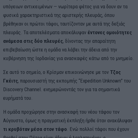
υπόγειων αντικειμένων — νωρίτερα φέτος για να δουν αν τα
φυσικά χαρακτηριστικά της αριστερής πλευράς, όπου
βρέθηκαν οι πρώτοι τάφοι, ταυτίζονταν με αυτά της δεξιάς
πλευράς. Τα αποτελέσματα αποκάλυψαν
έντονες ομοιότητες
ανάμεσα στις δύο πλευρές
, δίνοντας την απαραίτητη
επιβεβαίωση ώστε η ομάδα να λάβει την άδεια από την
κυβέρνηση της Ιορδανίας για ανασκαφές κάτω από το μνημείο.
Σε αυτό το σημείο, ο Κρίσμαν επικοινώνησε με τον
Τζος
Γκέιτς
, παρουσιαστή της εκπομπής “Expedition Unknown” του
Discovery Channel. ενημερώνοντάς τον για τα σημαντικά
ευρήματά του.
Η ομάδα προχώρησε στην ανασκαφή του νέου τάφου τον
Αύγουστο, όμως η πραγματική έκπληξη ήρθε όταν ανακάλυψαν
τι κρυβόταν μέσα στον τάφο
. Ενώ πολλοί τάφοι που έχουν
βρεθεί στην Πέτρα είναι άδειοι ή λεηλατημένοι, ο