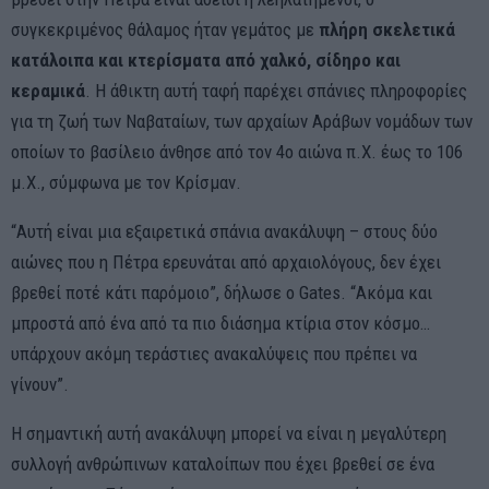
συγκεκριμένος θάλαμος ήταν γεμάτος με
πλήρη σκελετικά
κατάλοιπα και κτερίσματα από χαλκό, σίδηρο και
κεραμικά
. Η άθικτη αυτή ταφή παρέχει σπάνιες πληροφορίες
για τη ζωή των Ναβαταίων, των αρχαίων Αράβων νομάδων των
οποίων το βασίλειο άνθησε από τον 4ο αιώνα π.Χ. έως το 106
μ.Χ., σύμφωνα με τον Κρίσμαν.
“Αυτή είναι μια εξαιρετικά σπάνια ανακάλυψη – στους δύο
αιώνες που η Πέτρα ερευνάται από αρχαιολόγους, δεν έχει
βρεθεί ποτέ κάτι παρόμοιο”, δήλωσε ο Gates. “Ακόμα και
μπροστά από ένα από τα πιο διάσημα κτίρια στον κόσμο…
υπάρχουν ακόμη τεράστιες ανακαλύψεις που πρέπει να
γίνουν”.
Η σημαντική αυτή ανακάλυψη μπορεί να είναι η μεγαλύτερη
συλλογή ανθρώπινων καταλοίπων που έχει βρεθεί σε ένα