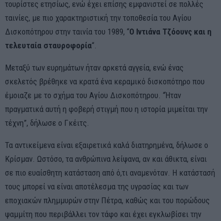
τουρίστες ετησίως, ενώ έχει επίσης εμφανιστεί σε πολλές
ταινίες, με πιο χαρακτηριστική την τοποθεσία του Αγίου
Δισκοπότηρου στην ταινία του 1989, “
Ο Ιντιάνα Τζόουνς και η
τελευταία σταυροφορία
“.
Μεταξύ των ευρημάτων ήταν αρκετά αγγεία, ενώ ένας
σκελετός βρέθηκε να κρατά ένα κεραμικό δισκοπότηρο που
έμοιαζε με το σχήμα του Αγίου Δισκοπότηρου. “Ήταν
πραγματικά αυτή η φοβερή στιγμή που η ιστορία μιμείται την
τέχνη”, δήλωσε ο Γκέιτς.
Τα αντικείμενα είναι εξαιρετικά καλά διατηρημένα, δήλωσε ο
Κρίσμαν. Ωστόσο, τα ανθρώπινα λείψανα, αν και άθικτα, είναι
σε πιο ευαίσθητη κατάσταση από ό,τι αναμενόταν. Η κατάστασή
τους μπορεί να είναι αποτέλεσμα της υγρασίας και των
εποχιακών πλημμυρών στην Πέτρα, καθώς και του πορώδους
ψαμμίτη που περιβάλλει τον τάφο και έχει εγκλωβίσει την