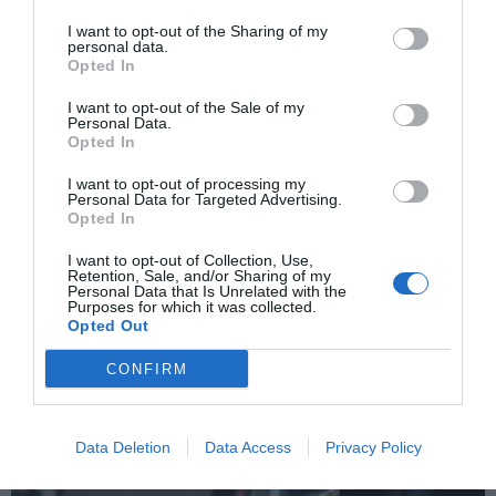
News 247
I want to opt-out of the Sharing of my
personal data.
Opted In
I want to opt-out of the Sale of my
Personal Data.
Opted In
ΠΡΟΗΓΟΎΜΕΝΗ ΑΝΆΡΤΗΣΗ
I want to opt-out of processing my
Personal Data for Targeted Advertising.
Καβάλα: Πεθερά χτύπησε την νύφη – Όλα όσα εκτυλίχθηκαν
Opted In
στο δικαστήριο
I want to opt-out of Collection, Use,
Retention, Sale, and/or Sharing of my
Personal Data that Is Unrelated with the
ΕΠΌΜΕΝΗ ΑΝΆΡΤΗΣΗ
Purposes for which it was collected.
Χωρίς όριο η θρασύτητα των μαριονετών του Τουρκικού
Opted Out
Προξενείου Κομοτηνής που προπηλάκισαν τους μουφτήδες
Θράκης
CONFIRM
ΣΧΕΤΙΚΈΣ ΑΝΑΡΤΉΣΕΙΣ
Data Deletion
Data Access
Privacy Policy