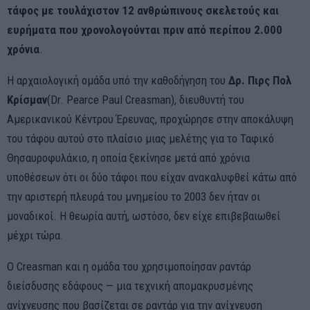
τάφος με τουλάχιστον 12 ανθρώπινους σκελετούς και
ευρήματα που χρονολογούνται πριν από περίπου 2.000
χρόνια
.
Η αρχαιολογική ομάδα υπό την καθοδήγηση του
Δρ. Πιρς Πολ
Κρίσμαν
(Dr. Pearce Paul Creasman), διευθυντή του
Αμερικανικού Κέντρου Έρευνας, προχώρησε στην αποκάλυψη
του τάφου αυτού στο πλαίσιο μιας μελέτης για το Ταφικό
Θησαυροφυλάκιο, η οποία ξεκίνησε μετά από χρόνια
υποθέσεων ότι οι δύο τάφοι που είχαν ανακαλυφθεί κάτω από
την αριστερή πλευρά του μνημείου το 2003 δεν ήταν οι
μοναδικοί. Η θεωρία αυτή, ωστόσο, δεν είχε επιβεβαιωθεί
μέχρι τώρα.
Ο Creasman και η ομάδα του χρησιμοποίησαν ραντάρ
διείσδυσης εδάφους — μια τεχνική απομακρυσμένης
ανίχνευσης που βασίζεται σε ραντάρ για την ανίχνευση