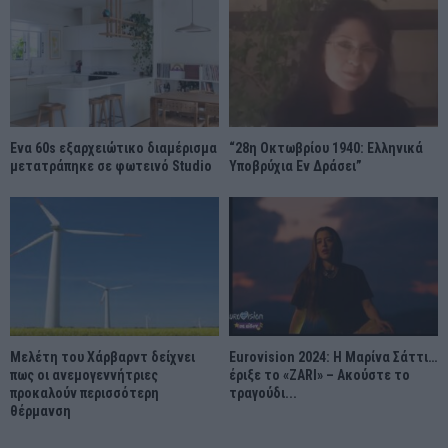
Ένα 60s εξαρχειώτικο διαμέρισμα
“28η Οκτωβρίου 1940: Ελληνικά
μετατράπηκε σε φωτεινό Studio
Υποβρύχια Εν Δράσει”
Μελέτη του Χάρβαρντ δείχνει
Eurovision 2024: Η Μαρίνα Σάττι…
πως οι ανεμογεννήτριες
έριξε το «ZARI» – Ακούστε το
προκαλούν περισσότερη
τραγούδι...
θέρμανση