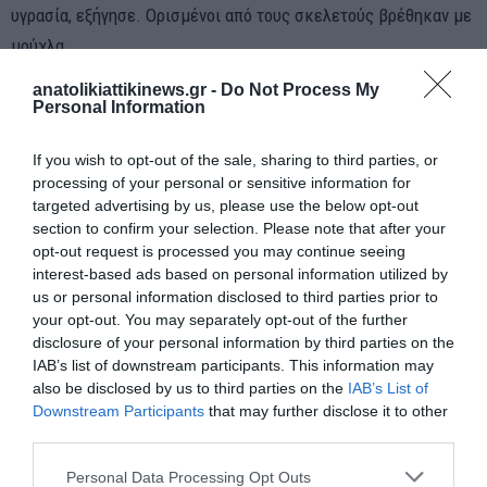
υγρασία, εξήγησε. Ορισμένοι από τους σκελετούς βρέθηκαν με
μούχλα.
anatolikiattikinews.gr -
Do Not Process My
Οι δύο τάφοι που αποκαλύφθηκαν κάτω από την αριστερή
Personal Information
πλευρά του θησαυροφυλακίου πριν από δύο δεκαετίες από
αρχαιολόγους του Τμήματος Αρχαιοτήτων της Ιορδανίας είχαν
If you wish to opt-out of the sale, sharing to third parties, or
processing of your personal or sensitive information for
μερικά σκελετικά λείψανα, αλλά τα στοιχεία δεν
targeted advertising by us, please use the below opt-out
δημοσιεύτηκαν, οπότε δεν είναι σαφές πόσα άτομα βρέθηκαν,
section to confirm your selection. Please note that after your
δήλωσε ο Κρίσμαν.
opt-out request is processed you may continue seeing
interest-based ads based on personal information utilized by
“Ελπίζαμε να βρούμε οτιδήποτε θα μπορούσε να μας πει
us or personal information disclosed to third parties prior to
your opt-out. You may separately opt-out of the further
περισσότερα για τους ανθρώπους στην αρχαιότητα και τον τόπο
disclosure of your personal information by third parties on the
– τα ανθρώπινα λείψανα μπορούν να αποτελέσουν ένα
IAB’s list of downstream participants. This information may
πραγματικά πολύτιμο εργαλείο από αυτή την άποψη”, δήλωσε ο
also be disclosed by us to third parties on the
IAB’s List of
Downstream Participants
that may further disclose it to other
Κρίσμαν. “Οι ταφές σε αυτόν τον τάφο είναι αρθρωμένες,
third parties.
οπότε τα οστά δεν έχουν ανασκαφεί και μετακινηθεί, οπότε
αυτό είναι εξαιρετικά σπάνιο”, συμπλήρωσε.
Personal Data Processing Opt Outs