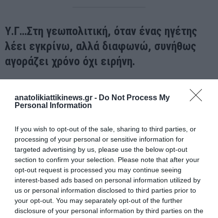
Υ.Γ…Στη γεωπολιτική, όταν ένας ηγέτης
λέει εγκρίνω, αλλά διαφωνώ, συνήθως
αγοράζει χρόνο όχι ειρήνη.
Το ερώτημα δεν είναι αν ΗΠΑ και Ιράν υπέγραψαν ένα χαρτί.
Το ερώτημα είναι ποιος κερδίζει στρατηγικό χρόνο για την
anatolikiattikinews.gr -
Do Not Process My
Personal Information
επόμενη κίνηση. Και στη Μέση Ανατολή, η επόμενη κίνηση
σπάνια αργεί.
If you wish to opt-out of the sale, sharing to third parties, or
processing of your personal or sensitive information for
targeted advertising by us, please use the below opt-out
section to confirm your selection. Please note that after your
opt-out request is processed you may continue seeing
interest-based ads based on personal information utilized by
us or personal information disclosed to third parties prior to
ΠΡΟΗΓΟΎΜΕΝΗ ΑΝΆΡΤΗΣΗ
your opt-out. You may separately opt-out of the further
OBAMA: ΧΤΙΖΕΙ ΜΝΗΜΕΙΟ ΥΣΤΕΡΟΦΗΜΙΑΣ Ή ΚΕΝΤΡΟ
disclosure of your personal information by third parties on the
ΠΟΛΙΤΙΚΗΣ ΚΛΗΡΟΝΟΜΙΑΣ