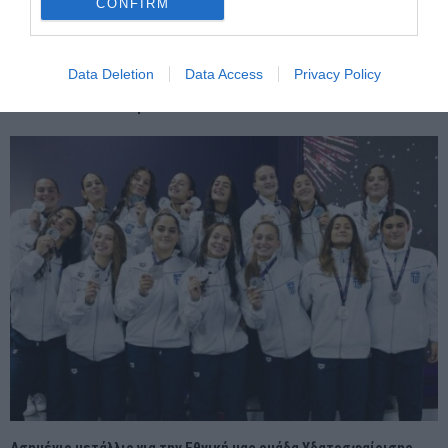
CONFIRM
Data Deletion
Data Access
Privacy Policy
Οι Κυκλάδες στις 6 πρώτες περιοχές που θα φιλοξενήσουν
offshore αιολικά πάρκα
Ασημένιο μετάλλιο για την Εθνική μας ομάδα Υδατοσφαίρισης