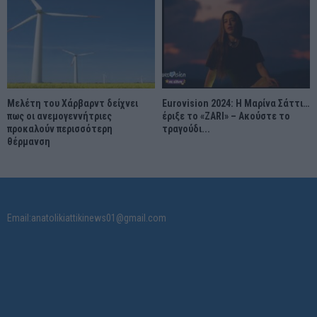
Μελέτη του Χάρβαρντ δείχνει
Eurovision 2024: Η Μαρίνα Σάττι…
πως οι ανεμογεννήτριες
έριξε το «ZARI» – Ακούστε το
προκαλούν περισσότερη
τραγούδι...
θέρμανση
Email:anatolikiattikinews01@gmail.com