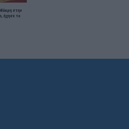
 Μάκρη στην
α, ήχησε το