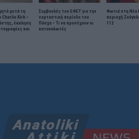
ητό μετά τη
Συμβουλές του ΕΦΕΤ για την
Φωτιά στη Νέα
Charlie Kirk –
εορταστική περίοδο του
περιοχή Ζούγκλ
άστης, έκκληση
Πάσχα – Τι να προσέχουν οι
112
ωτογραφίες και
καταναλωτές