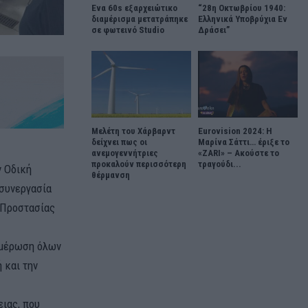
Ένα 60s εξαρχειώτικο
“28η Οκτωβρίου 1940:
διαμέρισμα μετατράπηκε
Ελληνικά Υποβρύχια Εν
σε φωτεινό Studio
Δράσει”
Μελέτη του Χάρβαρντ
Eurovision 2024: Η
δείχνει πως οι
Μαρίνα Σάττι… έριξε το
ανεμογεννήτριες
«ZARI» – Ακούστε το
προκαλούν περισσότερη
τραγούδι...
ν Οδική
θέρμανση
 συνεργασία
 Προστασίας
ημέρωση όλων
 και την
ιας, που