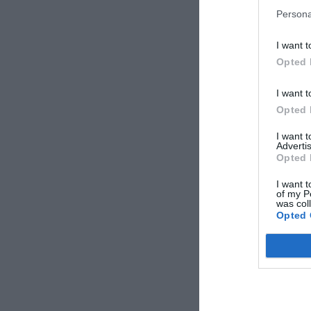
Persona
I want t
Opted 
I want t
Opted 
I want 
Advertis
Opted 
I want t
of my P
was col
Opted 