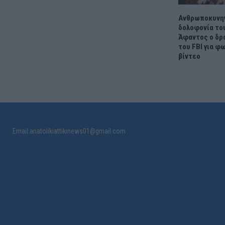
Ανθρωποκυνηγ
δολοφονία του 
Άφαντος ο δρ
του FBI για φ
βίντεο
Email:anatolikiattikinews01@gmail.com