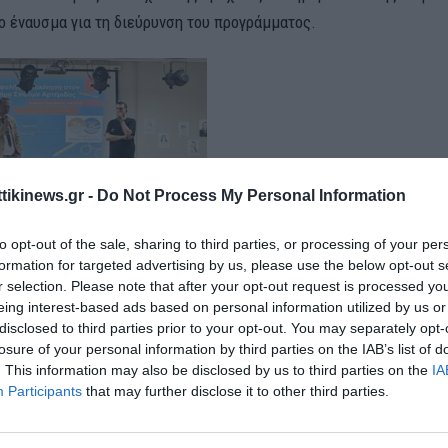
ο έναυσμα για τη διεύρυνση του προγράμματος.
ttikinews.gr -
Do Not Process My Personal Information
to opt-out of the sale, sharing to third parties, or processing of your per
formation for targeted advertising by us, please use the below opt-out s
οχή εξειδικευμένων επιστημονικών συνεργατών και τη χρήση
r selection. Please note that after your opt-out request is processed y
ικού υλικού, οι μαθητές ενημερώθηκαν για βασικούς κανόνες ασφ
eing interest-based ads based on personal information utilized by us or
μπεριφοράς στον δρόμο. Παράλληλα, διανεμήθηκε ενημερωτικό υ
disclosed to third parties prior to your opt-out. You may separately opt-
losure of your personal information by third parties on the IAB’s list of
εκπαιδευτικούς.
. This information may also be disclosed by us to third parties on the
IA
λεια είναι υπόθεση όλων μας και ξεκινά από την εκπαίδευση των 
Participants
that may further disclose it to other third parties.
ιστίες στον Δήμαρχο Σπάτων – Αρτέμιδος για τη στήριξη και την 
του.