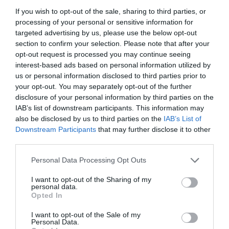
If you wish to opt-out of the sale, sharing to third parties, or
processing of your personal or sensitive information for
targeted advertising by us, please use the below opt-out
section to confirm your selection. Please note that after your
opt-out request is processed you may continue seeing
interest-based ads based on personal information utilized by
us or personal information disclosed to third parties prior to
Υ.Γ…
Υπάρχουν διακρίσεις που δεν μετριούνται με βραβεία ή
your opt-out. You may separately opt-out of the further
αριθμούς. Μετριούνται από τη σκηνή στην οποία καλείσαι να
disclosure of your personal information by third parties on the
IAB’s list of downstream participants. This information may
σταθείς. Και όταν αυτή η σκηνή είναι το Teatro Olimpico της
also be disclosed by us to third parties on the
IAB’s List of
Βιτσέντζα, τότε η πρόσκληση από μόνη της αποτελεί
Downstream Participants
that may further disclose it to other
αναγνώριση διεθνούς κύρους.
third parties.
Personal Data Processing Opt Outs
I want to opt-out of the Sharing of my
personal data.
Opted In
ΠΡΟΗΓΟΎΜΕΝΗ ΑΝΆΡΤΗΣΗ
I want to opt-out of the Sale of my
ΛΑΡΙΣΑ: ΤΟ ΠΡΩΤΟ ΜΝΗΜΕΙΟ ΓΙΑ ΤΟΝ ΑΠΟΔΗΜΟ ΕΛΛΗΝΙΣΜΟ
Personal Data.