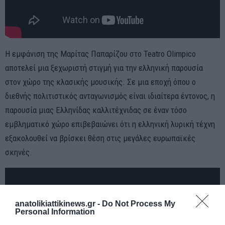
Η εμφάνιση της Μαρίτας Παπαρίζου στο Teatro Olimpico
αποτελεί μια ξεχωριστή στιγμή για την ελληνική παρουσία
στον χώρο της κλασικής μουσικής. Σε μια εποχή όπου ο
διεθνής πολιτιστικός ανταγωνισμός είναι ιδιαίτερα έντονος, η
παρουσία μιας Ελληνίδας καλλιτέχνιδας σε έναν τόσο
εμβληματικό χώρο επιβεβαιώνει ότι η ελληνική λυρική τέχνη
εξακολουθεί να βρίσκει θέση στις μεγάλες ευρωπαϊκές
σκηνές.
anatolikiattikinews.gr -
Do Not Process My
Personal Information