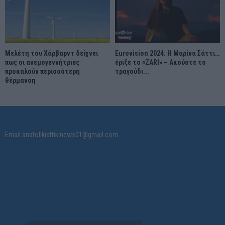
Μελέτη του Χάρβαρντ δείχνει
Eurovision 2024: Η Μαρίνα Σάττι…
πως οι ανεμογεννήτριες
έριξε το «ZARI» – Ακούστε το
προκαλούν περισσότερη
τραγούδι...
θέρμανση
Email:anatolikiattikinews01@gmail.com