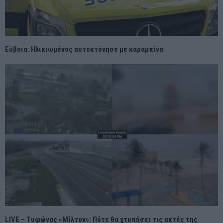
Εύβοια: Ηλικιωμένος αυτοκτόνησε με καραμπίνα
LIVE – Τυφώνας «Μίλτον»: Πότε θα χτυπήσει τις ακτές της