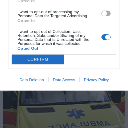
Opted In
ΣΤΕΛΝΕΙ ΜΗΝΥΜΑ ΕΝΟΤΗΤΑΣ ΣΤΑ ΠΕΡΑΤΑ ΤΟΥ ΚΟΣΜΟΥ – Η
AHEPA ΤΙΜΑ ΤΟΥΣ ΕΛΛΗΝΕΣ ΤΗΣ ΔΙΑΣΠΟΡΑΣ.
I want to opt-out of processing my
Personal Data for Targeted Advertising.
Opted In
ΕΠΌΜΕΝΗ ΑΝΆΡΤΗΣΗ
I want to opt-out of Collection, Use,
ΗΠΑ: ΑΝΑΚΛΗΣΗ ΣΧΕΔΟΝ 99.000 ΟΧΗΜΑΤΩΝ ΤΗΣ HONDA ΓΙΑ
Retention, Sale, and/or Sharing of my
ΠΡΟΒΛΗΜΑ ΣΤΟΥΣ ΑΕΡΟΣΑΚΟΥΣ
Personal Data that Is Unrelated with the
Purposes for which it was collected.
Opted Out
ΣΧΕΤΙΚΈΣ ΑΝΑΡΤΉΣΕΙΣ
CONFIRM
Data Deletion
Data Access
Privacy Policy