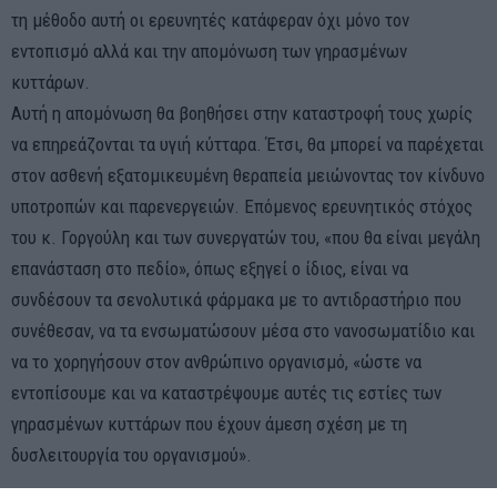
τη μέθοδο αυτή οι ερευνητές κατάφεραν όχι μόνο τον
εντοπισμό αλλά και την απομόνωση των γηρασμένων
κυττάρων.
Αυτή η απομόνωση θα βοηθήσει στην καταστροφή τους χωρίς
να επηρεάζονται τα υγιή κύτταρα. Έτσι, θα μπορεί να παρέχεται
στον ασθενή εξατομικευμένη θεραπεία μειώνοντας τον κίνδυνο
υποτροπών και παρενεργειών. Επόμενος ερευνητικός στόχος
του κ. Γοργούλη και των συνεργατών του, «που θα είναι μεγάλη
επανάσταση στο πεδίο», όπως εξηγεί ο ίδιος, είναι να
συνδέσουν τα σενολυτικά φάρμακα με το αντιδραστήριο που
συνέθεσαν, να τα ενσωματώσουν μέσα στο νανοσωματίδιο και
να το χορηγήσουν στον ανθρώπινο οργανισμό, «ώστε να
εντοπίσουμε και να καταστρέψουμε αυτές τις εστίες των
γηρασμένων κυττάρων που έχουν άμεση σχέση με τη
δυσλειτουργία του οργανισμού».