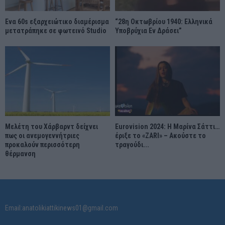
Ένα 60s εξαρχειώτικο διαμέρισμα
“28η Οκτωβρίου 1940: Ελληνικά
μετατράπηκε σε φωτεινό Studio
Υποβρύχια Εν Δράσει”
Μελέτη του Χάρβαρντ δείχνει
Eurovision 2024: Η Μαρίνα Σάττι…
πως οι ανεμογεννήτριες
έριξε το «ZARI» – Ακούστε το
προκαλούν περισσότερη
τραγούδι...
θέρμανση
Email:anatolikiattikinews01@gmail.com