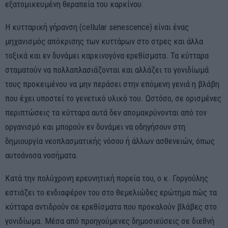
εξατομικευμένη θεραπεία του καρκίνου.
Η κυτταρική γήρανση (cellular senescence) είναι ένας
μηχανισμός απόκρισης των κυττάρων στο στρες και άλλα
τοξικά και εν δυνάμει καρκινογόνα ερεθίσματα. Τα κύτταρα
σταματούν να πολλαπλασιάζονται και αλλάζει το γονιδίωμά
τους προκειμένου να μην περάσει στην επόμενη γενιά η βλάβη
που έχει υποστεί το γενετικό υλικό του. Ωστόσο, σε ορισμένες
περιπτώσεις τα κύτταρα αυτά δεν απομακρύνονται από τον
οργανισμό και μπορούν εν δυνάμει να οδηγήσουν στη
δημιουργία νεοπλασματικής νόσου ή άλλων ασθενειών, όπως
αυτοάνοσα νοσήματα.
Κατά την πολύχρονη ερευνητική πορεία του, ο κ. Γοργούλης
εστιάζει το ενδιαφέρον του στο θεμελιώδες ερώτημα πώς τα
κύτταρα αντιδρούν σε ερεθίσματα που προκαλούν βλάβες στο
γονιδίωμα. Μέσα από προηγούμενες δημοσιεύσεις σε διεθνή