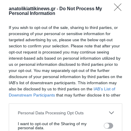
πηγη:kathimerini.gr
anatolikiattikinews.gr -
Do Not Process My
Personal Information
If you wish to opt-out of the sale, sharing to third parties, or
processing of your personal or sensitive information for
targeted advertising by us, please use the below opt-out
ΠΡΟΗΓΟΎΜΕΝΗ ΑΝΆΡΤΗΣΗ
section to confirm your selection. Please note that after your
Κίνα, ο μεγαλύτερος παραγωγός γραφίτη στον κόσμο μειώνει
opt-out request is processed you may continue seeing
τις εξαγωγές – Κίνδυνος για την παραγωγή μπαταριών
interest-based ads based on personal information utilized by
us or personal information disclosed to third parties prior to
your opt-out. You may separately opt-out of the further
ΕΠΌΜΕΝΗ ΑΝΆΡΤΗΣΗ
disclosure of your personal information by third parties on the
ΕΟΠΥΥ: Συνάντηση με αντιπροσωπεία του Υπουργείου Υγείας
IAB’s list of downstream participants. This information may
της Ιαπωνίας
also be disclosed by us to third parties on the
IAB’s List of
Downstream Participants
that may further disclose it to other
third parties.
ΣΧΕΤΙΚΈΣ ΑΝΑΡΤΉΣΕΙΣ
Personal Data Processing Opt Outs
I want to opt-out of the Sharing of my
personal data.