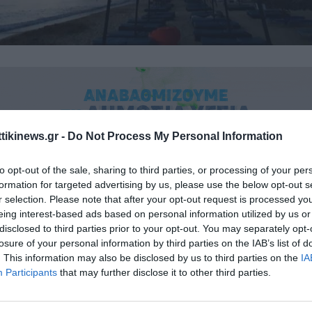
ttikinews.gr -
Do Not Process My Personal Information
to opt-out of the sale, sharing to third parties, or processing of your per
είχε μικρή διάρκεια, αλλά μεγάλη ένταση, προκαλώντας σοβαρά πρ
formation for targeted advertising by us, please use the below opt-out s
r selection. Please note that after your opt-out request is processed y
Οφρυνίου-Η ακριβής αποτύπωση των ζημιών θα γίνει με το πρώτο
eing interest-based ads based on personal information utilized by us or
disclosed to third parties prior to your opt-out. You may separately opt-
ήματα προκάλεσε η ξαφνική καταιγίδα η οποία έπληξε νωρίς το β
losure of your personal information by third parties on the IAB’s list of
. This information may also be disclosed by us to third parties on the
IA
Ιουλίου 2023 το παραλιακό μέτωπο του Δήμου Παγγαίου και δη την
Participants
that may further disclose it to other third parties.
ε λίγο, είχε, ωστόσο, μεγάλη ένταση και συνοδεύονταν από ισχυρέ