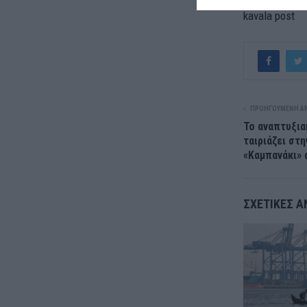
kavala post
ΠΡΟΗΓΟΎΜΕΝΗ Α
Το αναπτυξια
ταιριάζει στ
«Καμπανάκι»
ΣΧΕΤΙΚΈΣ Α