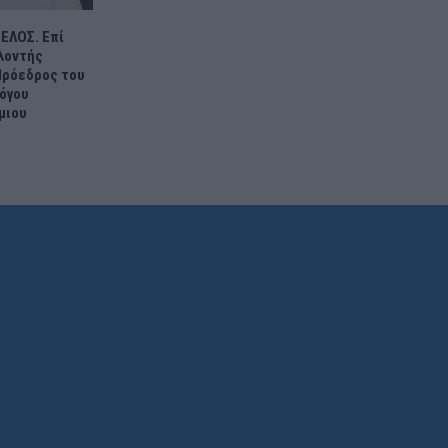
ΕΛΟΣ. Επί
λοντής
Πρόεδρος του
όγου
μιου