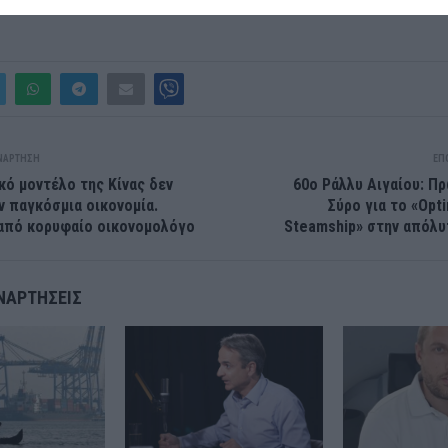
ΝΆΡΤΗΣΗ
ΕΠ
κό μοντέλο της Κίνας δεν
60o Ράλλυ Αιγαίου: Π
ην παγκόσμια οικονομία.
Σύρο για το «Op
 από κορυφαίο οικονομολόγο
Steamship» στην απόλυ
ΝΑΡΤΉΣΕΙΣ