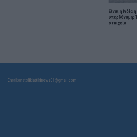
Είναι η Ινδία η
υπερδύναμη; Τ
στοιχεία
Email:anatolikiattikinews01@gmail.com