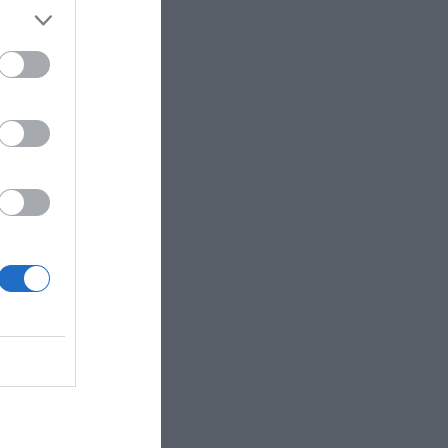
 bars,
κτροδότηση.
υπάρχουν
υς ισχυρές