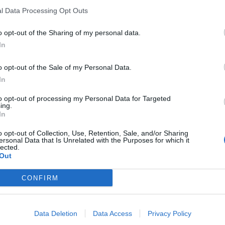
l Data Processing Opt Outs
ντονη βροχόπτωση, με αποτέλεσμα να προκληθούν ζημιές σε beach
εστίασης και σε αυτοκίνητα, να πέσουν δέντρα και διακοπεί η ηλε
o opt-out of the Sharing of my personal data.
οτύπωση των ζημιών θα γίνει με το πρώτο φως της ημέρας, ενώ 
In
 για έναν τραυματία από ξύλινη ομπρέλα η οποία ξηλώθηκε από το
o opt-out of the Sale of my Personal Data.
.
In
to opt-out of processing my Personal Data for Targeted
ing.
In
o opt-out of Collection, Use, Retention, Sale, and/or Sharing
ersonal Data that Is Unrelated with the Purposes for which it
lected.
Out
CONFIRM
Data Deletion
Data Access
Privacy Policy