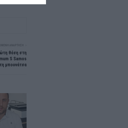
ΌΜΕΝΗ ΑΝΆΡΤΗΣΗ
ρώτη θέση στη
timum S Samos
τη μπουνάτσα