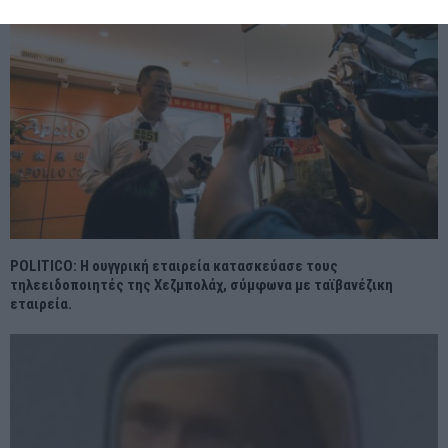
POLITICO: Η ουγγρική εταιρεία κατασκεύασε τους
τηλεειδοποιητές της Χεζμπολάχ, σύμφωνα με ταϊβανέζικη
εταιρεία.