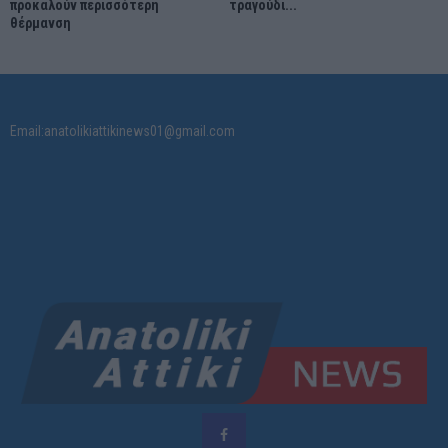
προκαλούν περισσότερη
τραγούδι...
θέρμανση
Email:anatolikiattikinews01@gmail.com