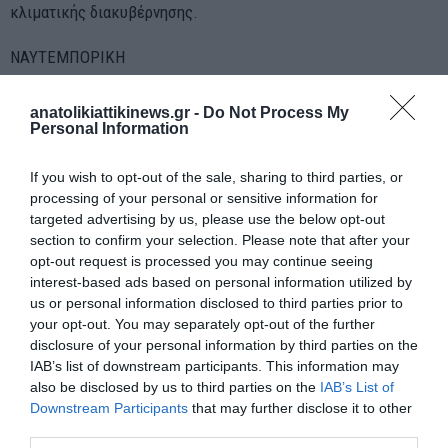
κλιματικής διακυβέρνησης.
ΝΑΥΤΕΜΠΟΡΙΚΗ
anatolikiattikinews.gr -
Do Not Process My
Personal Information
If you wish to opt-out of the sale, sharing to third parties, or
ΠΡΟΗΓΟΎΜΕΝΗ ΑΝΆΡΤΗΣΗ
processing of your personal or sensitive information for
«Μη αναστρέψιμες» περιβαλλοντικές καταστροφές
targeted advertising by us, please use the below opt-out
διαφαίνονται καθώς οι παγκόσμιες θερμοκρασίες αυξάνονται,
section to confirm your selection. Please note that after your
σύμφωνα με νέα μελέτη
opt-out request is processed you may continue seeing
interest-based ads based on personal information utilized by
us or personal information disclosed to third parties prior to
your opt-out. You may separately opt-out of the further
ΕΠΌΜΕΝΗ ΑΝΆΡΤΗΣΗ
disclosure of your personal information by third parties on the
Απεργιακό «λουκέτο» σε όλους τους δήμους της χώρας τον
IAB’s list of downstream participants. This information may
επόμενο μήνα.
also be disclosed by us to third parties on the
IAB’s List of
Downstream Participants
that may further disclose it to other
third parties.
ΣΧΕΤΙΚΈΣ ΑΝΑΡΤΉΣΕΙΣ