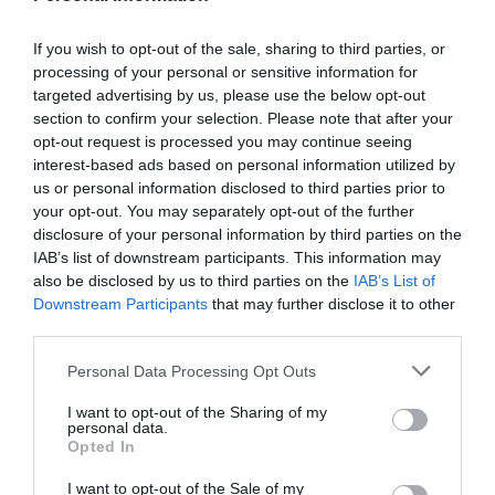
χρήματος, δεν ελέγχει απλώς μια αγορά ελέγχει ένα κομμάτι
If you wish to opt-out of the sale, sharing to third parties, or
του μέλλοντος.
processing of your personal or sensitive information for
targeted advertising by us, please use the below opt-out
Για τα Ηνωμένα Αραβικά Εμιράτα, η προσέλκυση τέτοιων
section to confirm your selection. Please note that after your
ψηφιακών κολοσσών δεν είναι μόνο θέμα τραπεζών.
opt-out request is processed you may continue seeing
Είναι μέρος μιας ευρύτερης στρατηγικής για να ενισχύσουν
interest-based ads based on personal information utilized by
us or personal information disclosed to third parties prior to
ακόμη περισσότερο την οικονομία τους, να προσελκύσουν
your opt-out. You may separately opt-out of the further
επενδύσεις, επιχειρήσεις, εύπορους κατοίκους αλλά και
disclosure of your personal information by third parties on the
τουρισμό υψηλής αξίας.
IAB’s list of downstream participants. This information may
also be disclosed by us to third parties on the
IAB’s List of
Στον νέο ψηφιακό οικονομικό χάρτη, όποιος συγκεντρώνει
Downstream Participants
that may further disclose it to other
κεφάλαια, επενδύσεις και τεχνολογία δεν κερδίζει απλώς
third parties.
ανάπτυξη αποκτά επιρροή και γεωοικονομικό βάρος.
Personal Data Processing Opt Outs
I want to opt-out of the Sharing of my
personal data.
Opted In
I want to opt-out of the Sale of my