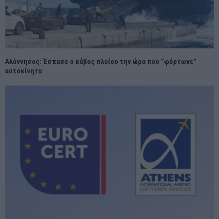
Αλόννησος: Έσπασε ο κάβος πλοίου την ώρα που “φόρτωνε”
αυτοκίνητα