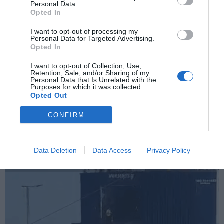
ΠΡΟΗΓΟΎΜΕΝΗ ΑΝΆΡΤΗΣΗ
Personal Data.
Opted In
ΝΟΡΒΗΓΙΑ: ΑΝΟΙΓΕΙ ΒΟΥΝΟ ΓΙΑ ΠΛΟΙΑ – ΤΟ ΠΡΩΤΟ
ΝΑΥΤΙΛΙΑΚΟ ΤΟΥΝΕΛ ΤΟΥ ΚΟΣΜΟΥ ΞΕΚΙΝΑ ΤΟ 2027
I want to opt-out of processing my
Personal Data for Targeted Advertising.
Opted In
ΕΠΌΜΕΝΗ ΑΝΆΡΤΗΣΗ
I want to opt-out of Collection, Use,
MODERNA: ΤΟ mRNA ΕΜΒΟΛΙΟ ΓΙΑ ΤΗ ΓΡΙΠΗ ΠΑΙΡΝΕΙ ΤΟ
Retention, Sale, and/or Sharing of my
Personal Data that Is Unrelated with the
ΠΡΑΣΙΝΟ ΦΩΣ — ΝΕΑ ΕΠΟΧΗ ΣΤΗΝ ΠΡΟΛΗΠΤΙΚΗ ΙΑΤΡΙΚΗ
Purposes for which it was collected.
Opted Out
CONFIRM
ΣΧΕΤΙΚΈΣ ΑΝΑΡΤΉΣΕΙΣ
Data Deletion
Data Access
Privacy Policy