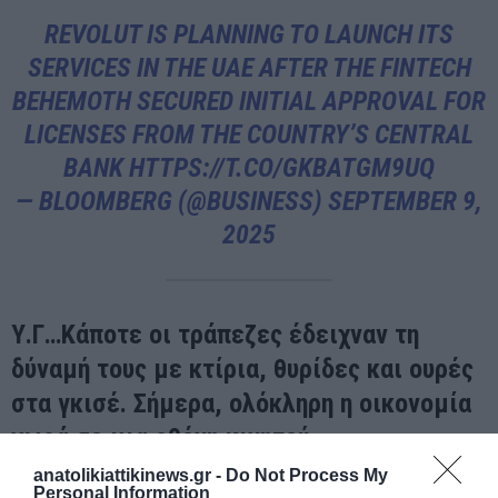
REVOLUT IS PLANNING TO LAUNCH ITS
SERVICES IN THE UAE AFTER THE FINTECH
BEHEMOTH SECURED INITIAL APPROVAL FOR
LICENSES FROM THE COUNTRY’S CENTRAL
BANK
HTTPS://T.CO/GKBATGM9UQ
— BLOOMBERG (@BUSINESS)
SEPTEMBER 9,
2025
Υ.Γ…Κάποτε οι τράπεζες έδειχναν τη
δύναμή τους με κτίρια, θυρίδες και ουρές
στα γκισέ. Σήμερα, ολόκληρη η οικονομία
χωρά σε μια οθόνη κινητού.
anatolikiattikinews.gr -
Do Not Process My
Και όποιος ελέγχει τις πληρωμές, τα δεδομένα και τη ροή του
Personal Information