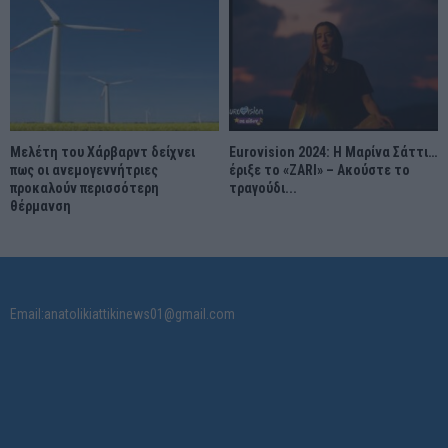
Μελέτη του Χάρβαρντ δείχνει
Eurovision 2024: Η Μαρίνα Σάττι…
πως οι ανεμογεννήτριες
έριξε το «ZARI» – Ακούστε το
προκαλούν περισσότερη
τραγούδι...
θέρμανση
Email:anatolikiattikinews01@gmail.com