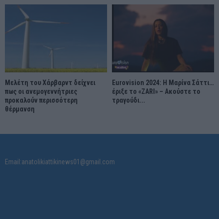
Μελέτη του Χάρβαρντ δείχνει
Eurovision 2024: Η Μαρίνα Σάττι…
πως οι ανεμογεννήτριες
έριξε το «ZARI» – Ακούστε το
προκαλούν περισσότερη
τραγούδι...
θέρμανση
Email:anatolikiattikinews01@gmail.com