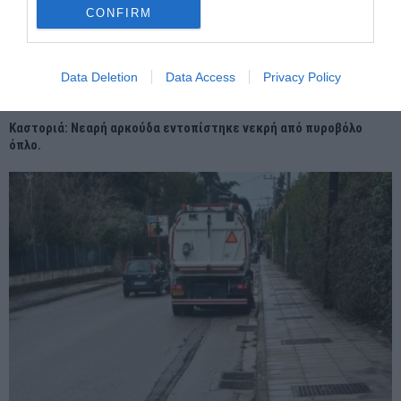
CONFIRM
Data Deletion
Data Access
Privacy Policy
Καστοριά: Νεαρή αρκούδα εντοπίστηκε νεκρή από πυροβόλο
όπλο.