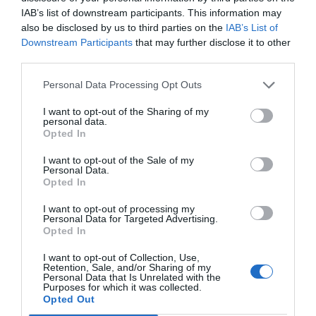
ΠΡΟΗΓΟΎΜΕΝΗ ΑΝΆΡΤΗΣΗ
IAB’s list of downstream participants. This information may
Τήλος: Κυρία μου αυτό το νησί δεν κάνει για εσάς απάντησε η
also be disclosed by us to third parties on the
IAB’s List of
δήμαρχος, σε γυναίκα που διαμαρτυρήθηκε για την διάσωση
Downstream Participants
that may further disclose it to other
μεταναστών.
third parties.
Personal Data Processing Opt Outs
ΕΠΌΜΕΝΗ ΑΝΆΡΤΗΣΗ
Οι κατηγορίες αυτοκινήτων που θα αγωνιστούν στο ΕΚΟ
I want to opt-out of the Sharing of my
personal data.
Ράλλυ Ακρόπολις
Opted In
I want to opt-out of the Sale of my
Personal Data.
ΣΧΕΤΙΚΈΣ ΑΝΑΡΤΉΣΕΙΣ
Opted In
I want to opt-out of processing my
Personal Data for Targeted Advertising.
Opted In
I want to opt-out of Collection, Use,
Retention, Sale, and/or Sharing of my
Personal Data that Is Unrelated with the
Purposes for which it was collected.
Opted Out