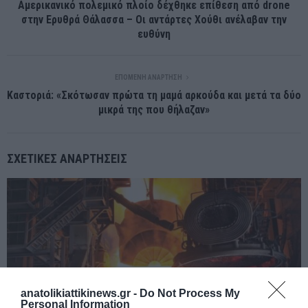
Αμερικανικό πολεμικό πλοίο δέχθηκε επίθεση από drone
στην Ερυθρά Θάλασσα – Οι αντάρτες Χούθι ανέλαβαν την
ευθύνη
ΕΠΌΜΕΝΗ ΑΝΆΡΤΗΣΗ
Καστοριά: «Σκότωσαν πρώτα τη μαμά αρκούδα και μετά τα δύο
μικρά της που θήλαζαν»
ΣΧΕΤΙΚΈΣ ΑΝΑΡΤΉΣΕΙΣ
anatolikiattikinews.gr -
Do Not Process My
Personal Information