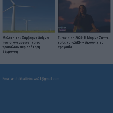
Μελέτη του Χάρβαρντ δείχνει
Eurovision 2024: Η Μαρίνα Σάττι…
πως οι ανεμογεννήτριες
έριξε το «ZARI» – Ακούστε το
προκαλούν περισσότερη
τραγούδι...
θέρμανση
Email:anatolikiattikinews01@gmail.com