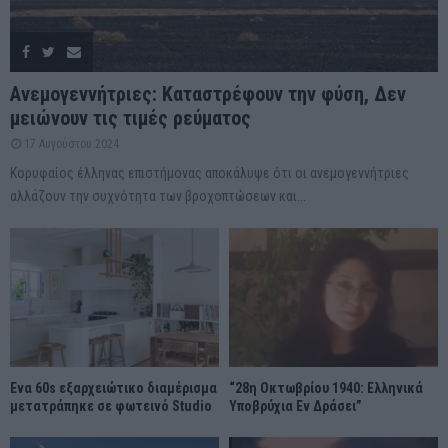
Ανεμογεννήτριες: Καταστρέφουν την φύση, Δεν
μειώνουν τις τιμές ρεύματος
17 Αυγούστου 2024
Κορυφαίος έλληνας επιστήμονας αποκάλυψε ότι οι ανεμογεννήτριες
αλλάζουν την συχνότητα των βροχοπτώσεων και...
Ένα 60s εξαρχειώτικο διαμέρισμα
“28η Οκτωβρίου 1940: Ελληνικά
μετατράπηκε σε φωτεινό Studio
Υποβρύχια Εν Δράσει”