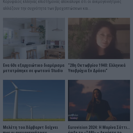
Κορυφαίος έλληνας επιστήμονας αποκάλυψε ότι οι ανεμογεννήτριες
αλλάζουν την συχνότητα των βροχοπτώσεων και...
Ένα 60s εξαρχειώτικο διαμέρισμα
“28η Οκτωβρίου 1940: Ελληνικά
μετατράπηκε σε φωτεινό Studio
Υποβρύχια Εν Δράσει”
Μελέτη του Χάρβαρντ δείχνει
Eurovision 2024: Η Μαρίνα Σάττι…
πως οι ανεμογεννήτριες
έριξε το «ZARI» – Ακούστε το