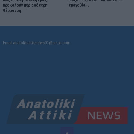
προκαλούν περισσότερη
τραγούδι...
θέρμανση
Email:anatolikiattikinews01@gmail.com