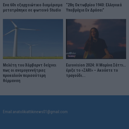
Ένα 60s εξαρχειώτικο διαμέρισμα
“28η Οκτωβρίου 1940: Ελληνικά
μετατράπηκε σε φωτεινό Studio
Υποβρύχια Εν Δράσει”
Μελέτη του Χάρβαρντ δείχνει
Eurovision 2024: Η Μαρίνα Σάττι…
πως οι ανεμογεννήτριες
έριξε το «ZARI» – Ακούστε το
προκαλούν περισσότερη
τραγούδι...
θέρμανση
Email:anatolikiattikinews01@gmail.com