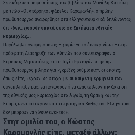
Σε εκδήλωση παρουσίασης του βιβλίου του Μανώλη Κοττάκη
με τίτλο «Οι απόρρητοι φάκελοι Καραμανλή», ο πρώην
πρωθυπουργός αναφέρθηκε στα ελληνουτουρκικά, δηλώνοντας
ότι «
δεν…χωρούν εκπτώσεις σε ζητήματα εθνικής
κυριαρχίας».
Παράλληλα, αναφερόμενος – χωρίς να το διευκρινίσει – στην
πρόσφατη Διακήρυξη των Αθηνών που συνυπέγραψαν ο
Κυριάκος Μητσοτάκης και ο Ταγίπ Ερντογάν, ο πρώην
πρωθυπουργός μίλησε για «γκρίζες ρυθμίσεις», οι οποίες,
όπως είπε, «έχουν ως στόχο, με
αυθαίρετη ερμηνεία
των
συνομιλητών μας, να παγώσουν ή να αναστείλουν την άσκηση
της εθνικής μας κυριαρχίας στο Αιγαίο, τη Θράκη και την
Κύπρο, εκεί που κρίνεται το στρατηγικό βάθος του Ελληνισμού,
δεν μπορούν να γίνουν ανεκτές».
Στην ομιλία του, ο Κώστας
Καραμανλής είπε, μεταξύ άλλων: