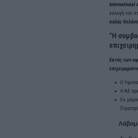
International
εκλογή του σ
καλής Θελήσε
“Η συμβο
επιχειρη
Εκτός των υψ
επιχειρηματι
Ο Υφυπο
Η ΑΕ πρ
Εκ μέρο
Στρατηγ
Λάβαμε θ