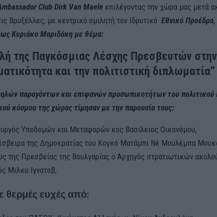
 Ambassador Club Dirk Van Maele
επιλέγοντας την χώρα μας μετά α
τις Βρυξέλλες, με κεντρικό ομιλητή τον Ιδρυτικό
Εθνικό Προέδρο,
ως Κυριάκο Μαριδάκη με θέμα:
λή της Παγκόσμιας Λέσχης Πρεσβευτών στην
ματικότητα και την πολιτιστική διπλωματία”
ηλών παραγόντων και επιφανών προσωπικοτήτων του πολιτικού 
κού κόσμου της χώρας τίμησαν με την παρουσία τους:
υργός Υποδομών και Μεταφορών κος Βασίλειος Οικονόμου,
έσβειρα της Δημοκρατίας του Κογκό Ματάμπι Νέ Μουλέμπα Μουκά
υς της Πρεσβείας της Βουλγαρίας ο Αρχηγός στρατιωτικών ακολο
ός Μιλκο Ιγνατοβ,
ερμές ευχές από: