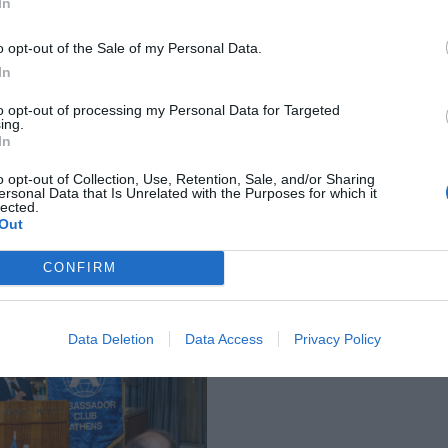
In
o opt-out of the Sale of my Personal Data.
In
to opt-out of processing my Personal Data for Targeted
ρξεως της εκδηλώσεως
ο Διεθνής Προέδρος Dirk Van Maele αφού 
ing.
In
λο της Διεθνούς Λέσχης Πρεσβευτών
εξαίροντας την παρουσία και
σχης , τον Εθνικό Προέδρο Κώστα Μισιάλη και όλα τα μέλη,
ανακο
o opt-out of Collection, Use, Retention, Sale, and/or Sharing
ersonal Data that Is Unrelated with the Purposes for which it
Αθήνας για το πρώτο Πανευρωπαϊκό συνέδριο το 2025 και την επιλ
lected.
Out
ριδάκη ως διευθυντή των Βαλκανίων
εκ μέρους του οργανισμού, σ
εθνούς στρατηγικής εξωστρέφειας και ανάπτυξης.
CONFIRM
Data Deletion
Data Access
Privacy Policy