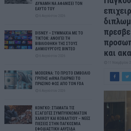
Παγκόσ
ΔΥΝΑΜΗ ΝΑ ΑΦΑΝΙΣΕΙ ΤΟΝ
επιχει
ΕΑΥΤΟ ΤΟΥ
6 Αυγούστου 2026
διπλωμ
πρεσβε
DISNEY – ΣΥΜΜΑΧΙΑ ΜΕ ΤΟ
TIKTOK: ΑΝΟΙΓΕΙ ΤΗ
προσωπ
ΒΙΒΛΙΟΘΗΚΗ ΤΗΣ ΣΤΟΥΣ
ΔΗΜΙΟΥΡΓΟΥΣ ΒΙΝΤΕΟ
και ακ
6 Αυγούστου 2026
11 Νοεμβρίου 
MODERNA: ΤΟ ΠΡΩΤΟ ΕΜΒΟΛΙΟ
ΓΡΙΠΗΣ mRNA ΠΑΙΡΝΕΙ ΤΟ
ΠΡΑΣΙΝΟ ΦΩΣ ΑΠΟ ΤΟΝ FDA
6 Αυγούστου 2026
ΚΟΝΓΚΟ: ΣΤΑΜΑΤΑ ΤΙΣ
ΕΞΑΓΩΓΕΣ ΣΥΜΠΥΚΝΩΜΑΤΩΝ
ΧΑΛΚΟΥ ΚΑΙ ΚΟΒΑΛΤΙΟΥ – ΝΕΕΣ
ΠΙΕΣΕΙΣ ΣΤΗΝ ΠΑΓΚΟΣΜΙΑ
ΕΦΟΔΙΑΣΤΙΚΗ ΑΛΥΣΙΔΑ