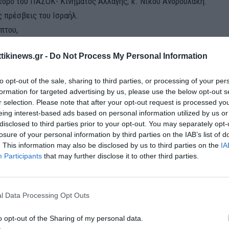
εδρο του ΠΑΣΟΚ- Κινήματος Αλλαγής, κ. Νίκου Ανδρουλάκη.
ς πρέσβεις του Ισραήλ.
πτου,
ίου,
ttikinews.gr -
Do Not Process My Personal Information
μένου Βασιλείου,
υδικής Αραβίας,
to opt-out of the sale, sharing to third parties, or processing of your per
ίας ,
formation for targeted advertising by us, please use the below opt-out s
μένων Αραβικών Εμιράτων
r selection. Please note that after your opt-out request is processed y
eing interest-based ads based on personal information utilized by us or
μένων Πολιτειών της Αμερικής
disclosed to third parties prior to your opt-out. You may separately opt-
έδρου του Αμερικανικού Πανεπιστημίου Webster Athens Πρύτανη 
losure of your personal information by third parties on the IAB’s list of
υλου.
. This information may also be disclosed by us to third parties on the
IA
Participants
that may further disclose it to other third parties.
l Data Processing Opt Outs
o opt-out of the Sharing of my personal data.