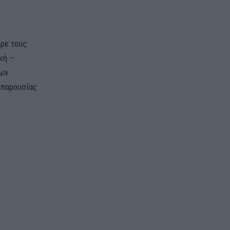
ρε τους
κή –
των
 παρουσίας