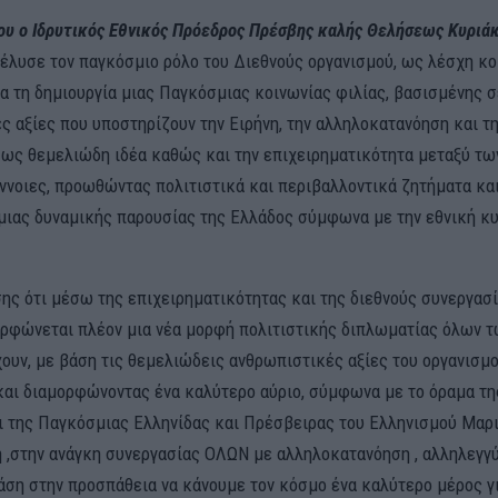
του ο Ιδρυτικός Εθνικός Πρόεδρος Πρέσβης καλής Θελήσεως Κυριά
έλυσε τον παγκόσμιο ρόλο του Διεθνούς οργανισμού, ως λέσχη κ
ια τη δημιουργία μιας Παγκόσμιας κοινωνίας φιλίας, βασισμένης σ
ς αξίες που υποστηρίζουν την Ειρήνη, την αλληλοκατανόηση και τ
ως θεμελιώδη ιδέα καθώς και την επιχειρηματικότητα μεταξύ τ
ννοιες, προωθώντας πολιτιστικά και περιβαλλοντικά ζητήματα και
ιας δυναμικής παρουσίας της Ελλάδος σύμφωνα με την εθνική κ
ης ότι μέσω της επιχειρηματικότητας και της διεθνούς συνεργασ
ορφώνεται πλέον μια νέα μορφή πολιτιστικής διπλωματίας όλων 
ουν, με βάση τις θεμελιώδεις ανθρωπιστικές αξίες του οργανισμο
και διαμορφώνοντας ένα καλύτερο αύριο, σύμφωνα με το όραμα τ
 της Παγκόσμιας Ελληνίδας και Πρέσβειρας του Ελληνισμού Μαρ
η ,στην ανάγκη συνεργασίας ΟΛΩΝ με αλληλοκατανόηση , αλληλεγγύ
άση στην προσπάθεια να κάνουμε τον κόσμο ένα καλύτερο μέρος γ