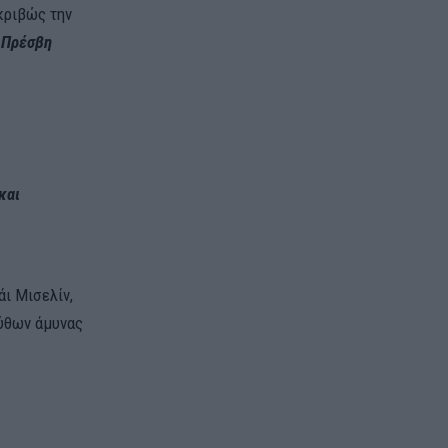
κριβώς την
 Πρέσβη
και
ι Μισελίν,
ύθων άμυνας