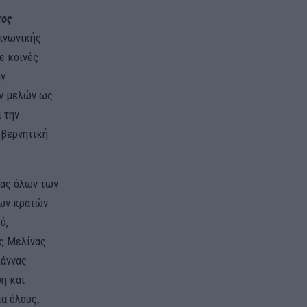
κος
οινωνικής
ε κοινές
ην
ων μελών ως
 την
υβερνητική
ίας όλων των
των κρατών
ύ,
ης Μελίνας
ιάννας
η και
ια όλους.