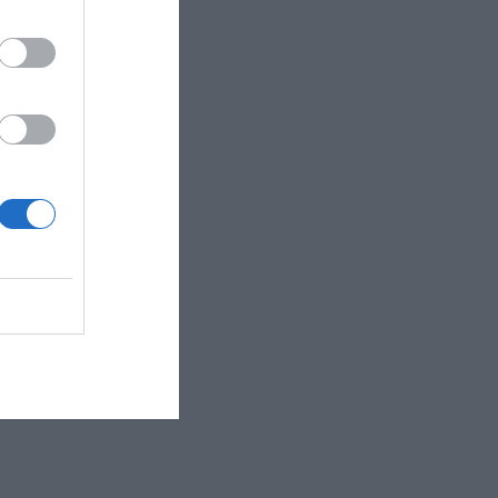
ανέλυσε τον
 το έργο της
ίνωσε την
ογή του
τα πλαίσια