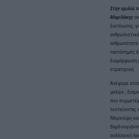
Στην ομιλία 
Μαριδάκης
αν
δικτύωσης, γ
ανθρωπιστικέ
ανθρωπότητα 
ταυτόσημές έ
διαμόρφωση μ
στρατηγική.
Ανέφερε επίσ
μελών , διαμ
που συμμετέχ
πιστεύοντας 
Μερκούρη και
Βαρδινογιάνν
συλλογική δρ