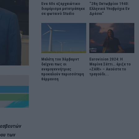
Ένα 60s εξαρχειώτικο
“28η Οκτωβρίου 1940:
διαμέρισμα μετατράπηκε
Ελληνικά Υποβρύχια Εν
σε φωτεινό Studio
Δράσει”
Μελέτη του Χάρβαρντ
Eurovision 2024: Η
δείχνει πως οι
Μαρίνα Σάττι… έριξε το
ανεμογεννήτριες
«ZARI» – Ακούστε το
προκαλούν περισσότερη
τραγούδι...
θέρμανση
Πρεσβευτών
ρου των