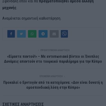
Σφενδάλη όπου και θα
πραγματοποιηθεί άμεσα αλλαγή
μηχανής
.
Αναμένεται σημαντική καθυστέρηση.
ΠΡΟΗΓΟΎΜΕΝΗ ΑΝΆΡΤΗΣΗ
«Είμαστε παντού!» – Με εντυπωσιακά βίντεο οι Ένοπλες
Δυνάμεις απαντούν στο τουρκικό παραλήρημα για την Κύπρο
ΕΠΌΜΕΝΗ ΑΝΆΡΤΗΣΗ
Προκαλεί ο Ερντογάν από τα κατεχόμενα: «Δεν είναι δυνατή η
ομοσπονδιακή λύση στην Κύπρο»
ΣΧΕΤΙΚΈΣ ΑΝΑΡΤΉΣΕΙΣ