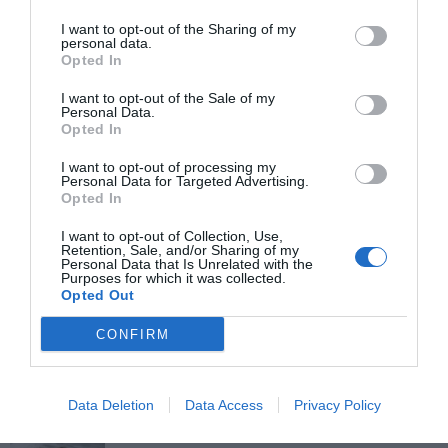
I want to opt-out of the Sharing of my
personal data.
Opted In
I want to opt-out of the Sale of my
Personal Data.
Opted In
Κωνσταντίνος Λεβεντάκος: Διαπραγματευτές κρίσεων της ΕΛ.
I want to opt-out of processing my
ΑΣ και Διοικητής στο Α.Τ Σπάτων.
Personal Data for Targeted Advertising.
Opted In
I want to opt-out of Collection, Use,
ΠΡΌΣΦΑΤΕΣ ΔΗΜΟΣΙΕΎΣΕΙΣ
Retention, Sale, and/or Sharing of my
Personal Data that Is Unrelated with the
Purposes for which it was collected.
Opted Out
ΓΕΡΜΑΝΙΑ: Η ΜΕΤΑΠΟΙΗΣΗ ΚΑΙ ΟΙ ΕΞΑΓΩΓΕΣ ΔΙΝΟΥΝ
ΩΘΗΣΗ ΣΤΗΝ ΟΙΚΟΝΟΜΙΑ
CONFIRM
7 Αυγούστου 2026
ΙΑΠΩΝΙΑ: ΜΑΖΙΚΕΣ ΕΚΚΕΝΩΣΕΙΣ ΚΑΙ ΧΑΟΣ ΣΤΙΣ
Data Deletion
Data Access
Privacy Policy
ΜΕΤΑΦΟΡΕΣ – Ο ΤΥΦΩΝΑΣ DOLPHIN ΣΠΕΡΝΕΙ
ΑΝΗΣΥΧΙΑ ΣΕ ΟΛΗ ΤΗ ΧΩΡΑ