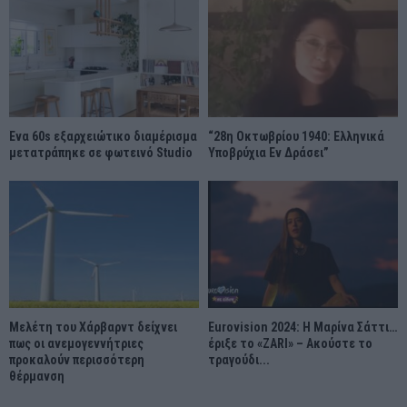
Ένα 60s εξαρχειώτικο διαμέρισμα
“28η Οκτωβρίου 1940: Ελληνικά
μετατράπηκε σε φωτεινό Studio
Υποβρύχια Εν Δράσει”
Μελέτη του Χάρβαρντ δείχνει
Eurovision 2024: Η Μαρίνα Σάττι…
πως οι ανεμογεννήτριες
έριξε το «ZARI» – Ακούστε το
προκαλούν περισσότερη
τραγούδι...
θέρμανση