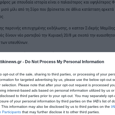
 φάρος με σπουδαία ιστορία είναι ο παλαιότερος και υψηλότερος 
 μισό μίλι από τη Σύρο που βρίσκεται σε άθλια κατάσταση αρκετά
ος.
της περσινής επιτυχημένης εκδήλωσης, ο καπταν Σιδερής Μαμίδης
ές δίνουν νέο ραντεβού την Κυριακή 20/8 με σκοπό την ευαισθητο
 των υπευθύνων.
ην διοργανωτή Καπετάν Σιδερή Μαμίδη, θα έχει στο πλευρό του
ρασιτεχνών Κυκλάδων, Το Παραδοσιακό εργαστήρι Σύρου ‘’Άρωμα 
ttikinews.gr -
Do Not Process My Personal Information
Ποτάμιο Καγιάκ Οικολογία, την Καλλιτεχνική Ομάδα του Γιάννη Δε
to opt-out of the sale, sharing to third parties, or processing of your per
 Εργαστήρι Στέφανος Μαμίδης.
formation for targeted advertising by us, please use the below opt-out s
r selection. Please note that after your opt-out request is processed y
μένα, Το Σάββατο 19/8 οι Ραδιοερασιτέχνες Κυκλάδων θα επικοιν
eing interest-based ads based on personal information utilized by us or
ον κόσμο εγκατεστημένοι στον περίβολο του Φαρου έως τις 21/823
disclosed to third parties prior to your opt-out. You may separately opt-
 Επικοινωνία με διερχόμενα πλοία τα οποία με χαιρετισμούς συρι
losure of your personal information by third parties on the IAB’s list of
. This information may also be disclosed by us to third parties on the
IA
Participants
that may further disclose it to other third parties.
0/8 στις 13:15 θα γίνει η εκκίνηση από την Αζόλιμνο με καγιάκ α