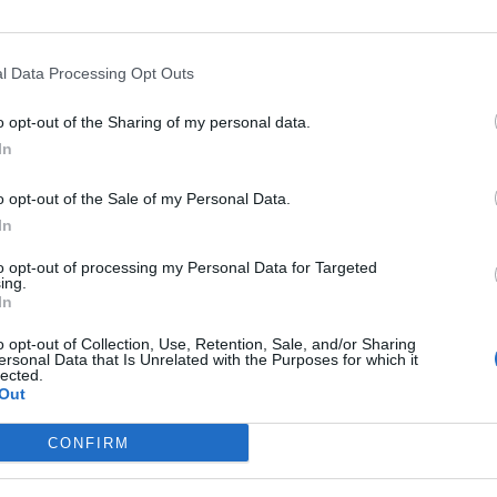
η και ελεύθερη συμμετοχή άλλων καγιάκ και κολυμβητών μέχρι το
επιτρέποντος), ενώ Θα υπάρχει συνοδεία ταχύπλοου.
l Data Processing Opt Outs
ογραμματίζεται η άφιξη τους στο Νησί
o opt-out of the Sharing of my personal data.
 πραγματοποιηθούν 3λεπτες ομιλίες και ενημέρωση για τον ιστορι
In
ή διαμαρτυρία για την εγκατάλειψη του Φάρου.
 θα γίνει η απονομή αναμνηστικών στους έχοντες δώσει σημαντική
o opt-out of the Sale of my Personal Data.
In
to opt-out of processing my Personal Data for Targeted
νει μια Χιουμοριστική παρέλαση εθελοντριών επισκεπτριών για τη
ing.
In
ς ΔΙΔΥΜΗ 2023 με Δεκαμελή ομάδα επισκεπτών να κάνει την εκλο
 15:15 Καλλιτεχνικό θέαμα με βάση την ποίηση και τον Καββαδία .
o opt-out of Collection, Use, Retention, Sale, and/or Sharing
ersonal Data that Is Unrelated with the Purposes for which it
οσιακοί χοροί από το Παραδοσιακό εργαστήρι Σύρου ‘’ΑΡΩΜΑ ΠΑΡ
lected.
Out
α ολοκληρωθεί η εκδήλωση
CONFIRM