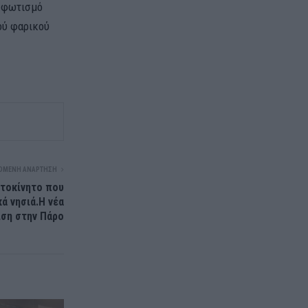
ό φωτισμό
ού φαρικού
ΌΜΕΝΗ ΑΝΆΡΤΗΣΗ
υτοκίνητο που
ά νησιά.Η νέα
ιση στην Πάρο