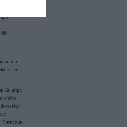
ΧΗΜΑ
ΗΜΟ
ίλι από το
acher), και
αι 68 μέτρα.
κό νησάκι
 βασιλείας
ους
Β΄ Παγκόσμιο