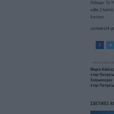
Πόλεμο. Το 1
κάθε 2 λεπτά
δικτύου.
cyclades24.gr
ΠΡΟΗΓΟΎΜΕΝΗ Α
Μαρία Κάλλας
στην Πατησί
διαγωνισμός 
στην Πατησίω
ΣΧΕΤΙΚΈΣ Α