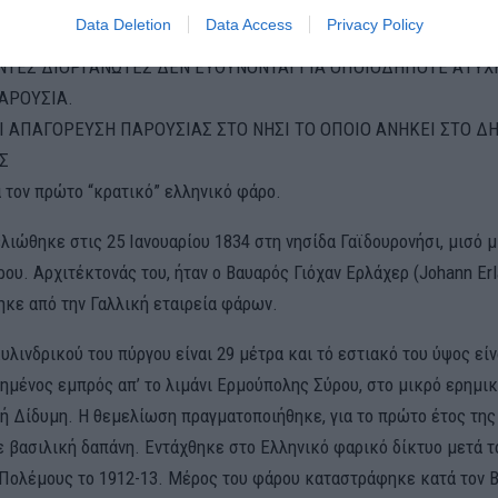
ΥΝ ΠΡΟΣΚΛΗΣΕΙΣ
Data Deletion
Data Access
Privacy Policy
ΜΕ ΑΤΟΜΙΚΗ ΕΥΘΥΝΗ
ΤΕΣ ΔΙΟΡΓΑΝΩΤΕΣ ΔΕΝ ΕΥΘΥΝΟΝΤΑΙ ΓΙΑ ΟΠΟΙΟΔΗΠΟΤΕ ΑΤΥ
ΑΡΟΥΣΙΑ.
Ι ΑΠΑΓΟΡΕΥΣΗ ΠΑΡΟΥΣΙΑΣ ΣΤΟ ΝΗΣΙ ΤΟ ΟΠΟΙΟ ΑΝΗΚΕΙ ΣΤΟ Δ
Σ
α τον πρώτο “κρατικό” ελληνικό φάρο.
ιώθηκε στις 25 Ιανουαρίου 1834 στη νησίδα Γαϊδουρονήσι, μισό μ
ρου. Αρχιτέκτονάς του, ήταν ο Βαυαρός Γιόχαν Ερλάχερ (Johann Erl
κε από την Γαλλική εταιρεία φάρων.
υλινδρικού του πύργου είναι 29 μέτρα και τό εστιακό του ύψος είν
τημένος εμπρός απ’ το λιμάνι Ερμούπολης Σύρου, στο μικρό ερημι
 ή Δίδυμη. Η θεμελίωση πραγματοποιήθηκε, για το πρώτο έτος της
ε βασιλική δαπάνη. Εντάχθηκε στο Ελληνικό φαρικό δίκτυο μετά τ
Πολέμους το 1912-13. Μέρος του φάρου καταστράφηκε κατά τον 