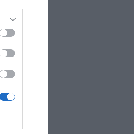
ν
κό Φάρο, και
 βοήθεια στην
ν ανάδειξη
γή και την
ΑΔΟΣΗΣ’’