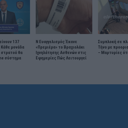
λείνουν 137
Ν Ευαγγελισμός:Έκανε
Συμπλοκή σε πλ
 Κάθε μονάδα
«Πρεμιέρα» το Βραχιολάκι
Τήνο με προορι
ύ στρατού θα
Ιχνηλάτησης Ασθενών στις
– Μαρτυρίες ότι
one σύστημα
Εφημερίες Πώς Λειτουργεί