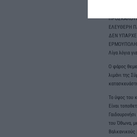
ΔΕΝ ΥΠΆΡΧΟ
ΣΥΜΜΕΤΟΧΗ 
ΠΡΟΣΚΑΛΟΥΝ
ΕΛΕΥΘΕΡΗ Π
ΔΕΝ ΥΠΑΡΧΕ
ΕΡΜΟΥΠΟΛΗ
Λίγα λόγια γι
Ο φάρος θεμελ
λιμάνι της Σύ
κατασκευάστη
Το ύψος του κ
Είναι τοποθε
Γαιδουρονήσι
του Όθωνα, μ
Βαλκανικούς 