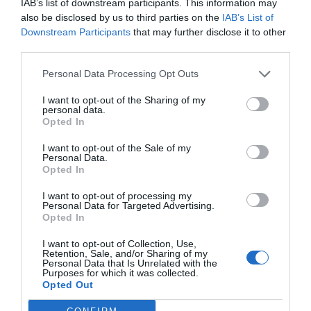
IAB’s list of downstream participants. This information may
ΠΕΝΤΑΓΩΝΟ: ΣΥΝΑΓΕΡΜΟΣ ΓΙΑ ΠΙΘΑΝΟ ΕΠΙΚΙΝΔΥΝΟ ΥΛΙΚΟ –
also be disclosed by us to third parties on the
IAB’s List of
ΠΡΟΛΗΠΤΙΚΕΣ ΕΚΚΕΝΩΣΕΙΣ ΚΑΙ ΕΡΕΥΝΕΣ
Downstream Participants
that may further disclose it to other
third parties.
Personal Data Processing Opt Outs
ΕΠΌΜΕΝΗ ΑΝΆΡΤΗΣΗ
Ε.Ε.: ΠΕΡΙΟΡΙΖΕΙ ΤΟΥΣ ΚΙΝΕΖΙΚΟΥΣ INVERTERS – ΑΝΑΜΕΣΑ
I want to opt-out of the Sharing of my
ΣΤΗΝ ΕΝΕΡΓΕΙΑΚΗ ΑΣΦΑΛΕΙΑ ΚΑΙ ΤΗΝ ΠΡΑΣΙΝΗ ΜΕΤΑΒΑΣΗ
personal data.
Opted In
I want to opt-out of the Sale of my
ΣΧΕΤΙΚΈΣ ΑΝΑΡΤΉΣΕΙΣ
Personal Data.
Opted In
I want to opt-out of processing my
Personal Data for Targeted Advertising.
Opted In
I want to opt-out of Collection, Use,
Retention, Sale, and/or Sharing of my
Personal Data that Is Unrelated with the
Purposes for which it was collected.
Opted Out