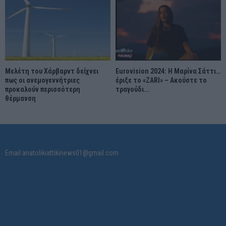
Μελέτη του Χάρβαρντ δείχνει
Eurovision 2024: Η Μαρίνα Σάττι…
πως οι ανεμογεννήτριες
έριξε το «ZARI» – Ακούστε το
προκαλούν περισσότερη
τραγούδι...
θέρμανση
Email:anatolikiattikinews01@gmail.com