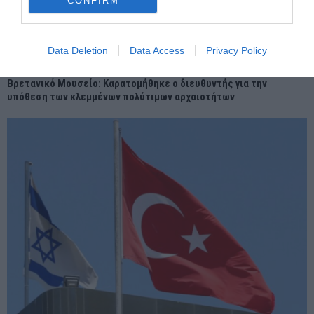
CONFIRM
Data Deletion
Data Access
Privacy Policy
Βρετανικό Μουσείο: Καρατομήθηκε ο διευθυντής για την
υπόθεση των κλεμμένων πολύτιμων αρχαιοτήτων