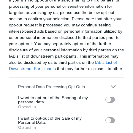
If you wish to opt-out of the sale, sharing to third parties, or
COULD DELAY SOLAR EXPANSION AND RAISE
processing of your personal or sensitive information for
COSTS AMID SECURITY CONCERNS AND
targeted advertising by us, please use the below opt-out
SUPPLY CHALLENGES.
#BRUSSELSMORNING
section to confirm your selection. Please note that after your
opt-out request is processed you may continue seeing
#ENERGYSECURITY
#SOLAREUROPE
interest-based ads based on personal information utilized by
#SUPPLYCHAIN
#EUTECH
us or personal information disclosed to third parties prior to
your opt-out. You may separately opt-out of the further
READ MORE:
HTTPS://T.CO/OYHFODGPJK
disclosure of your personal information by third parties on the
PIC.TWITTER.COM/NT5IQI0GPH
IAB’s list of downstream participants. This information may
also be disclosed by us to third parties on the
IAB’s List of
— BRUSSELS MORNING NEWSPAPER
Downstream Participants
that may further disclose it to other
(@BRUSSELSMORNING)
JUNE 11, 2026
third parties.
Personal Data Processing Opt Outs
I want to opt-out of the Sharing of my
Υ.Γ….Η Ευρώπη ανακάλυψε ότι η πράσινη
personal data.
Opted In
μετάβαση δεν είναι μόνο ζήτημα κλίματος
αλλά και ζήτημα γεωπολιτικής.
I want to opt-out of the Sale of my
Personal Data.
Opted In
Για χρόνια αναζητούσε τη φθηνότερη τεχνολογία τώρα αναζητά