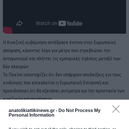
Η Κινεζική κυβέρνηση αντέδρασε έντονα στην Ευρωπαϊκή
απόφαση, κάνοντας λόγο για μέτρο που στρεβλώνει τον
ανταγωνισμό και πλήττει τις εμπορικές σχέσεις μεταξύ των
δύο πλευρών.
Το Πεκίνο υποστηρίζει ότι δεν υπάρχουν αποδείξεις για τους
κινδύνους που επικαλείται η Ευρωπαϊκή Επιτροπή και
προειδοποιεί ότι θα εξετάσει αντίμετρα για την προστασία των
κινεζικών επιχειρήσεων.
anatolikiattikinews.gr -
Do Not Process My
Personal Information
EU BAN ON CHINESE-MADE INVERTERS