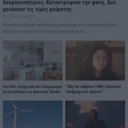
Ανεμογεννήτριες: Καταστρέφουν την φύση, Δεν
μειώνουν τις τιμές ρεύματος
17 Αυγούστου 2024
Κορυφαίος έλληνας επιστήμονας αποκάλυψε ότι οι ανεμογεννήτριες
αλλάζουν την συχνότητα των βροχοπτώσεων και...
Ένα 60s εξαρχειώτικο διαμέρισμα
“28η Οκτωβρίου 1940: Ελληνικά
μετατράπηκε σε φωτεινό Studio
Υποβρύχια Εν Δράσει”