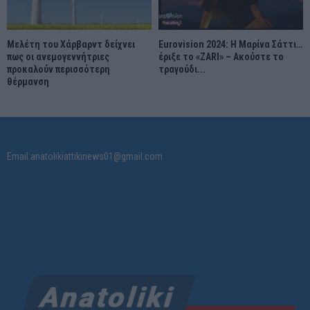
Μελέτη του Χάρβαρντ δείχνει
Eurovision 2024: Η Μαρίνα Σάττι…
πως οι ανεμογεννήτριες
έριξε το «ZARI» – Ακούστε το
προκαλούν περισσότερη
τραγούδι...
θέρμανση
Email:anatolikiattikinews01@gmail.com