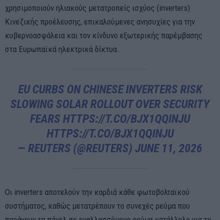
χρησιμοποιούν ηλιακούς μετατροπείς ισχύος (inverters)
Κινεζικής προέλευσης, επικαλούμενες ανησυχίες για την
κυβερνοασφάλεια και τον κίνδυνο εξωτερικής παρέμβασης
στα Ευρωπαϊκά ηλεκτρικά δίκτυα.
EU CURBS ON CHINESE INVERTERS RISK
SLOWING SOLAR ROLLOUT OVER SECURITY
FEARS
HTTPS://T.CO/BJX1QQINJU
HTTPS://T.CO/BJX1QQINJU
— REUTERS (@REUTERS)
JUNE 11, 2026
Οι inverters αποτελούν την καρδιά κάθε φωτοβολταϊκού
συστήματος, καθώς μετατρέπουν το συνεχές ρεύμα που
παράγουν τα πάνελ σε εναλλασσόμενο ρεύμα κατάλληλο για το