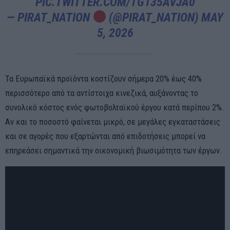
PIC.TWITTER.COM/TG135AVJA0
— PIRAT_NATION
(@PIRAT_NATION)
MAY
5, 2026
Τα Ευρωπαϊκά προϊόντα κοστίζουν σήμερα 20% έως 40%
περισσότερο από τα αντίστοιχα κινεζικά, αυξάνοντας το
συνολικό κόστος ενός φωτοβολταϊκού έργου κατά περίπου 2%.
Αν και το ποσοστό φαίνεται μικρό, σε μεγάλες εγκαταστάσεις
και σε αγορές που εξαρτώνται από επιδοτήσεις μπορεί να
επηρεάσει σημαντικά την οικονομική βιωσιμότητα των έργων.