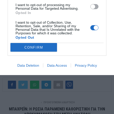
I want to opt-out of processing my
και την ασφαλέστερη.
Personal Data for Targeted Advertising.
Opted In
Το ερώτημα είναι αν μπορεί να κερδίσει και τα δύο στοιχήματα
ταυτόχρονα ή αν η ενεργειακή ανεξαρτησία θα έχει τελικά
I want to opt-out of Collection, Use,
Retention, Sale, and/or Sharing of my
υψηλότερο κόστος από αυτό που υπολόγιζε γιατί δεν κρίνεται
Personal Data that Is Unrelated with the
Purposes for which it was collected.
μόνο από το τι εγκαταλείπεις, αλλά και από το από ποιον
Opted Out
εξαρτάσαι για το επόμενο βήμα.
CONFIRM
Από το ρωσικό αέριο στις κινεζικές μπαταρίες, η μετάβαση
ίσως δεν κατάργησε την εξάρτηση απλώς της άλλαξε
Data Deletion
Data Access
Privacy Policy
διεύθυνση.
ΠΡΟΗΓΟΎΜΕΝΗ ΑΝΆΡΤΗΣΗ
ΜΠΑΧΡΕΪΝ: Η ΡΩΣΙΑ ΠΑΡΑΜΕΝΕΙ ΚΑΘΟΡΙΣΤΙΚΗ ΓΙΑ ΤΗΝ