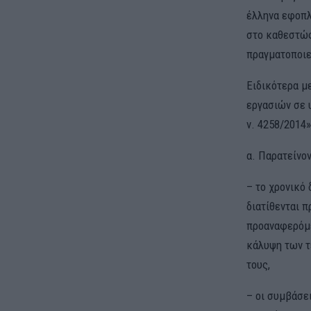
έλληνα εφοπλ
στο καθεστώς
πραγματοποιε
Ειδικότερα μ
εργασιών σε 
ν. 4258/2014»
α. Παρατείνον
– το χρονικό
διατίθενται 
προαναφερόμε
κάλυψη των τ
τους,
– οι συμβάσε