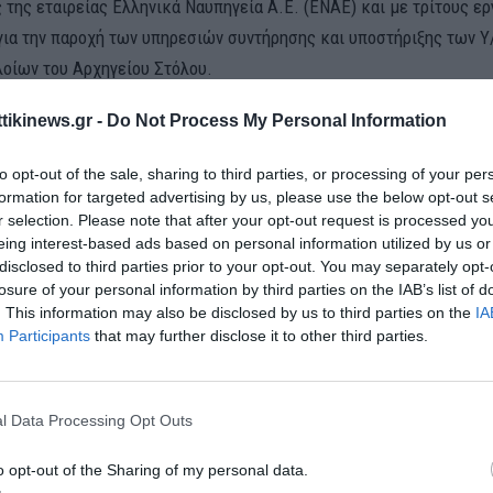
 της εταιρείας Ελληνικά Ναυπηγεία Α.Ε. (ΕΝΑΕ) και με τρίτους ε
για την παροχή των υπηρεσιών συντήρησης και υποστήριξης των Υ
οίων του Αρχηγείου Στόλου.
αναδρομικότητα (από την 1η Ιουλίου 2023) στην ισχύ των συμβάσε
ttikinews.gr -
Do Not Process My Personal Information
μφωνα με τις προαναφερόμενες διατάξεις.
to opt-out of the sale, sharing to third parties, or processing of your per
ναφέρει:
formation for targeted advertising by us, please use the below opt-out s
r selection. Please note that after your opt-out request is processed y
eing interest-based ads based on personal information utilized by us or
την ολοκλήρωση εργασιών σε υποβρύχια (Υ/Β) του Πολεμικού Ναυτ
disclosed to third parties prior to your opt-out. You may separately opt-
αρ. 8 και 9 άρθρου 26 ν. 4258/2014
losure of your personal information by third parties on the IAB’s list of
. This information may also be disclosed by us to third parties on the
IA
26 του ν. 4258/2014 (Α΄ 94) επέρχονται οι ακόλουθες τροποποιήσεις
Participants
that may further disclose it to other third parties.
είνεται το χρονικό διάστημα αξιοποίησης των αναγκαίων πιστώσεω
παρ. 9 παρατείνεται το χρονικό διάστημα εκτέλεσης των εργασιών 
ης, γ) στο δεύτερο εδάφιο της περ. β΄ της παρ. 9, παρατείνεται η 
l Data Processing Opt Outs
 εκτείνονται οι συμβάσεις ορισμένου χρόνου και οι παρ. 8 και 9
o opt-out of the Sharing of my personal data.
αι ως εξής: «8. Για τα Υ/Β «ΠΙΠΙΝΟΣ», «ΜΑΤΡΩΖΟΣ», «ΚΑΤΣΩΝΗΣ