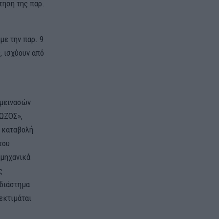
τηση της παρ.
με την παρ. 9
, ισχύουν από
ομεινασών
ΡΩΖΟΣ»,
 καταβολή
του
ομηχανικά
ς
 διάστημα
εκτιμάται