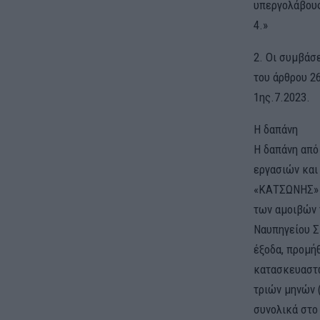
υπεργολάβους
4.»
2. Οι συμβάσ
του άρθρου 26
1ης.7.2023.
H δαπάνη
H δαπάνη από
εργασιών και
«ΚΑΤΣΩΝΗΣ» κ
των αμοιβών 
Ναυπηγείου Σ
έξοδα, προμή
κατασκευαστώ
τριών μηνών 
συνολικά στο