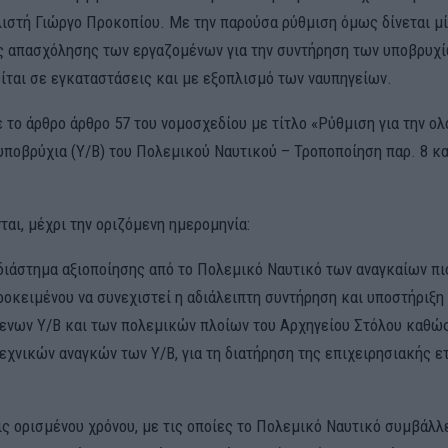
ιστή Γιώργο Προκοπίου. Με την παρούσα ρύθμιση όμως δίνεται μ
 απασχόλησης των εργαζομένων για την συντήρηση των υποβρυχίω
ίται σε εγκαταστάσεις και με εξοπλισμό των ναυπηγείων.
ε το άρθρο άρθρο 57 του νομοσχεδίου με τίτλο «Ρύθμιση για την 
υποβρύχια (Υ/Β) του Πολεμικού Ναυτικού – Τροποποίηση παρ. 8 κα
ται, μέχρι την οριζόμενη ημερομηνία:
 διάστημα αξιοποίησης από το Πολεμικό Ναυτικό των αναγκαίων π
προκειμένου να συνεχιστεί η αδιάλειπτη συντήρηση και υποστήριξη
νων Υ/Β και των πολεμικών πλοίων του Αρχηγείου Στόλου καθώς
εχνικών αναγκών των Υ/Β, για τη διατήρηση της επιχειρησιακής ε
ις ορισμένου χρόνου, με τις οποίες το Πολεμικό Ναυτικό συμβάλλ