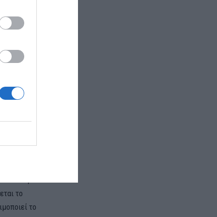
ία
ι για τα
 του, νομής
ποστήριξη
τήρηση της
ηση των
Άμυνας, για
 9. Οι
έχονται ως
μικού
καίους
αστάσεις και
εται το
ιμοποιεί το