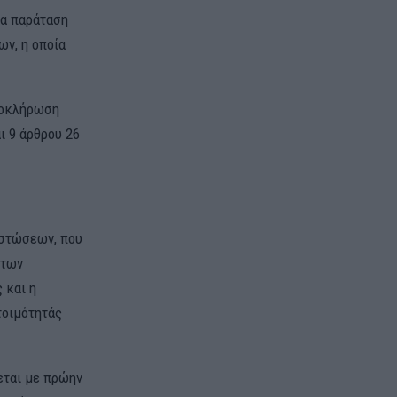
ία παράταση
ν, η οποία
ολοκλήρωση
ι 9 άρθρου 26
ιστώσεων, που
 των
 και η
τοιμότητάς
εται με πρώην