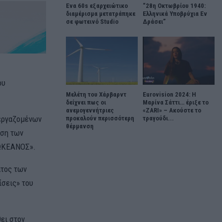
Ένα 60s εξαρχειώτικο
“28η Οκτωβρίου 1940:
διαμέρισμα μετατράπηκε
Ελληνικά Υποβρύχια Εν
σε φωτεινό Studio
Δράσει”
ου
Μελέτη του Χάρβαρντ
Eurovision 2024: Η
δείχνει πως οι
Μαρίνα Σάττι… έριξε το
ανεμογεννήτριες
«ZARI» – Ακούστε το
 εργαζομένων
προκαλούν περισσότερη
τραγούδι...
θέρμανση
ωση των
«ΩΚΕΑΝΟΣ».
ατος των
ίσεις» του
ει στον