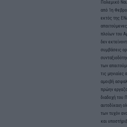
Πολεμικό Ναυ
από 1η Φεβρο
εκτός της ΕΝ
απαιτούμενες
πλοίων του Αρ
δεν εκτείνον
συμβάσεις ορι
συνταξιοδότη
των απαιτούμ
τις μηνιαίες
αμοιβή ασφαλ
πρώην εργαζο
διαδοχή του 
αυτοδίκαιη ο
των τυχόν αν
και υποστήρι