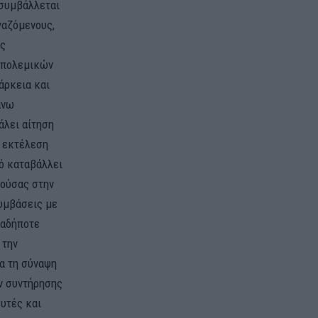
 συμβάλλεται
γαζόμενους,
ις
ν πολεμικών
άρκεια και
άνω
άλει αίτηση
ν εκτέλεση
ό καταβάλλει
γούσας στην
υμβάσεις με
ιαδήποτε
 την
α τη σύναψη
ών συντήρησης
ευτές και