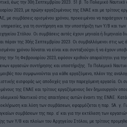
τικό, έως την 30ή Σεπτεμβρίου 2023. 51 β. Το Πολεμικό Ναυτικό
υαρίου 2023, με πρώην εργαζομένους της ΕΝΑΕ και με τρίτους ερ
ΑΕ, με συμβάσεις ορισμένου χρόνου, προκειμένου να παράσχουν τ
 υπηρεσίες, για τη συντήρηση και την υποστήριξη των Υ/Β και τω
χηγείου Στόλου. Οι συμβάσεις αυτές έχουν μηνιαία ή διμηνιαία δι
ται πέραν της 30ής Σεπτεμβρίου 2023. Οι συμβαλλόμενοι στις ως 
σμένου χρόνου δύναται να είναι και συνταξιούχοι ή να έχουν υποβ
σης την 1η Φεβρουαρίου 2023, εφόσον κριθούν απαραίτητοι για τη
ενων εργασιών συντήρησης και υποστήριξης. Το Πολεμικό Ναυτικ
 αμοιβές που συμφωνούνται για κάθε εργαζόμενο, πλέον της αναλο
ιστικής εισφοράς ως αποδοχές για την παρεχόμενη εργασία. Οι σ
μένους της ΕΝΑΕ και τρίτους εργαζόμενους δεν δημιουργούν οπο
Πολεμικού Ναυτικού στις απαιτήσεις αυτών έναντι της ΕΝΑΕ. Κατά
λοκλήρωση και λύση των συμβάσεων, εφαρμόζεται η παρ. 5A. γ. Γι
αγκαίων συμβάσεων της περ. α’ και για την εκτέλεση των εργασι
ξης των Υ/Β και πλοίων του Αρχηγείου Στόλου, με τρίτους προμηθ