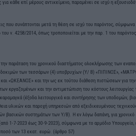
 για κάθε επί μέρους αντικείμενο, παραμένει σε ισχύ η εξουσιοδό
εις που συνάπτονται μετά τη θέση σε ισχύ του παρόντος, σύμφωνα 
 του ν. 4258/2014, όπως τροποποιείται με την παρ. 1 του παρόντος
 την παράταση του χρονικού διαστήματος ολοκλήρωσης των εναπ
 δοκιμών των τεσσάρων (4) υποβρυχίων (Υ/ Β) «ΠΙΠΙΝΟΣ», «ΜΑΤ
αι «ΩΚΕΑΝΟΣ» και την ως εκ τούτου διάθεση πιστώσεων για την
των εργαζομένων και την αντιμετώπιση του κόστους λειτουργίας 
καραμαγκά (έξοδα λειτουργικά και συντήρησης των υποδομών, βι
θεια υλικών και παροχή υπηρεσιών από εξειδικευμένους τεχνικού
ν βασικών συστημάτων των Υ/Β). Η εν λόγω δαπάνη, για χρονικό
(από 1-7-2023 έως 30-9-2023), σύμφωνα με το αρμόδιο Υπουργείο, 
 ποσό των 13 εκατ. ευρώ. (άρθρο 57)