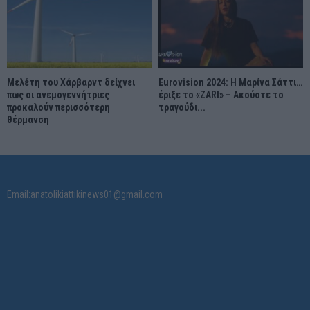
Μελέτη του Χάρβαρντ δείχνει
Eurovision 2024: Η Μαρίνα Σάττι…
πως οι ανεμογεννήτριες
έριξε το «ZARI» – Ακούστε το
προκαλούν περισσότερη
τραγούδι...
θέρμανση
Email:anatolikiattikinews01@gmail.com