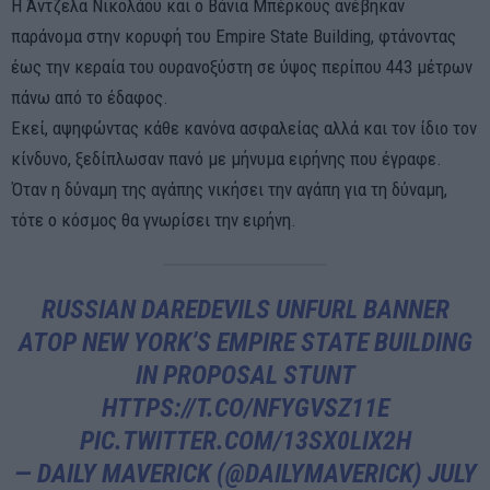
Η Άντζελα Νικολάου και ο Βάνια Μπέρκους ανέβηκαν
παράνομα στην κορυφή του Empire State Building, φτάνοντας
έως την κεραία του ουρανοξύστη σε ύψος περίπου 443 μέτρων
πάνω από το έδαφος.
Εκεί, αψηφώντας κάθε κανόνα ασφαλείας αλλά και τον ίδιο τον
κίνδυνο, ξεδίπλωσαν πανό με μήνυμα ειρήνης που έγραφε.
Όταν η δύναμη της αγάπης νικήσει την αγάπη για τη δύναμη,
τότε ο κόσμος θα γνωρίσει την ειρήνη.
RUSSIAN DAREDEVILS UNFURL BANNER
ATOP NEW YORK’S EMPIRE STATE BUILDING
IN PROPOSAL STUNT
HTTPS://T.CO/NFYGVSZ11E
PIC.TWITTER.COM/13SX0LIX2H
— DAILY MAVERICK (@DAILYMAVERICK)
JULY