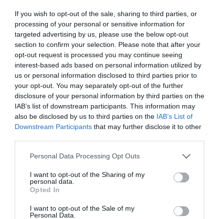
If you wish to opt-out of the sale, sharing to third parties, or
processing of your personal or sensitive information for
targeted advertising by us, please use the below opt-out
section to confirm your selection. Please note that after your
opt-out request is processed you may continue seeing
Υ.Γ…
interest-based ads based on personal information utilized by
Στην εποχή των social media, κάποιοι δεν αναζητούν απλώς την
us or personal information disclosed to third parties prior to
your opt-out. You may separately opt-out of the further
αγάπη ή τη δημοσιότητα αναζητούν και το απόλυτο ρίσκο.
disclosure of your personal information by third parties on the
Και όταν ο έρωτας συναντά την αδρεναλίνη σε τέτοια ύψη, η
IAB’s list of downstream participants. This information may
γραμμή ανάμεσα στο εντυπωσιακό και στο επικίνδυνο γίνεται
also be disclosed by us to third parties on the
IAB’s List of
Downstream Participants
that may further disclose it to other
εξαιρετικά λεπτή.
third parties.
Personal Data Processing Opt Outs
I want to opt-out of the Sharing of my
personal data.
Opted In
ΠΡΟΗΓΟΎΜΕΝΗ ΑΝΆΡΤΗΣΗ
ΤΕΛ ΑΒΙΒ: ΑΝΑΓΝΩΡΙΖΕΙ ΤΗ ΓΕΝΟΚΤΟΝΙΑ ΤΩΝ ΑΡΜΕΝΙΩΝ —
I want to opt-out of the Sale of my
Personal Data.
ΙΣΤΟΡΙΚΗ ΔΙΚΑΙΩΣΗ ΠΟΥ ΕΝΟΧΛΕΙ ΤΗΝ ΑΓΚΥΡΑ ΑΠΟ ΤΗΝ