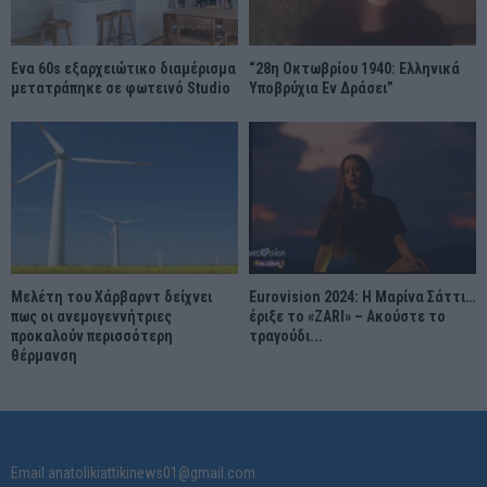
Ένα 60s εξαρχειώτικο διαμέρισμα
“28η Οκτωβρίου 1940: Ελληνικά
μετατράπηκε σε φωτεινό Studio
Υποβρύχια Εν Δράσει”
Μελέτη του Χάρβαρντ δείχνει
Eurovision 2024: Η Μαρίνα Σάττι…
πως οι ανεμογεννήτριες
έριξε το «ZARI» – Ακούστε το
προκαλούν περισσότερη
τραγούδι...
θέρμανση
Email:anatolikiattikinews01@gmail.com