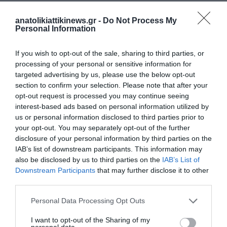
anatolikiattikinews.gr -
Do Not Process My
Personal Information
If you wish to opt-out of the sale, sharing to third parties, or
processing of your personal or sensitive information for
ΠΡΟΗΓΟΎΜΕΝΗ ΑΝΆΡΤΗΣΗ
targeted advertising by us, please use the below opt-out
Το ακριβότερο σπίτι των ΗΠΑ ψάχνει αγοραστή – Στέγασε 13
section to confirm your selection. Please note that after your
παιδιά και 84 εγγόνια
opt-out request is processed you may continue seeing
interest-based ads based on personal information utilized by
us or personal information disclosed to third parties prior to
ΕΠΌΜΕΝΗ ΑΝΆΡΤΗΣΗ
your opt-out. You may separately opt-out of the further
UNICEF: 700.000 παιδιά στο Σουδάν κινδυνεύουν από οξύ
disclosure of your personal information by third parties on the
υποσιτισμό
IAB’s list of downstream participants. This information may
also be disclosed by us to third parties on the
IAB’s List of
Downstream Participants
that may further disclose it to other
ΣΧΕΤΙΚΈΣ ΑΝΑΡΤΉΣΕΙΣ
third parties.
Personal Data Processing Opt Outs
I want to opt-out of the Sharing of my
personal data.