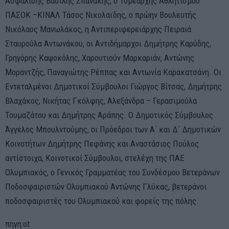
Ασφάλισης Βασίλης Σπανάκης, ο Τομεάρχης Αθλητισμού
ΠΑΣΟΚ –ΚΙΝΑΛ Τάσος Νικολαϊδης, ο πρώην Βουλευτής
Νικόλαος Μανωλάκος, η Αντιπεριφερειάρχης Πειραιά
Σταυρούλα Αντωνάκου, οι Αντιδήμαρχοι Δημήτρης Καρύδης,
Γρηγόρης Καψοκόλης, Χαρουτιούν Μαρκαριάν, Αντώνης
Μοραντζής, Παναγιώτης Ρέππας και Αντωνία Καρακατσάνη. Οι
Εντεταλμένοι Δημοτικοί Σύμβουλοι Γιώργος Βίτσας, Δημήτρης
Βλαχάκος, Νικήτας Γκόλφης, Αλεξάνδρα – Γερασιμούλα
Τουμαζάτου και Δημήτρης Αράπης. Ο Δημοτικός Σύμβουλος
Άγγελος Μπουλντούμης, οι Πρόεδροι των Α΄ και Δ΄ Δημοτικών
Κοινοτήτων Δημήτρης Πεφάνης και Αναστάσιος Πούλος
αντίστοιχα, Κοινοτικοί Σύμβουλοι, στελέχη της ΠΑΕ
Ολυμπιακός, ο Γενικός Γραμματέας του Συνδέσμου Βετεράνων
Ποδοσφαιριστών Ολυμπιακού Αντώνης Γλύκας, βετεράνοι
ποδοσφαιριστές του Ολυμπιακού και φορείς της πόλης.
πηγη:ot