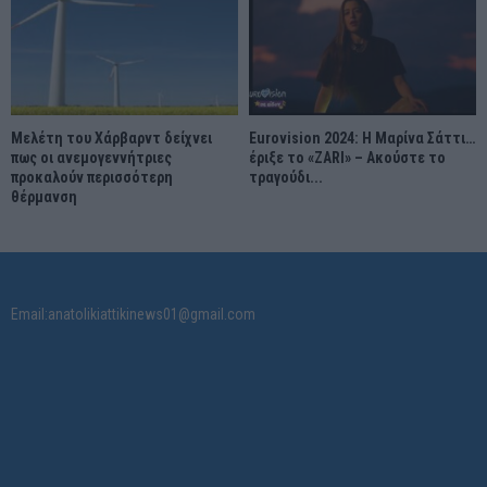
Μελέτη του Χάρβαρντ δείχνει
Eurovision 2024: Η Μαρίνα Σάττι…
πως οι ανεμογεννήτριες
έριξε το «ZARI» – Ακούστε το
προκαλούν περισσότερη
τραγούδι...
θέρμανση
Email:anatolikiattikinews01@gmail.com