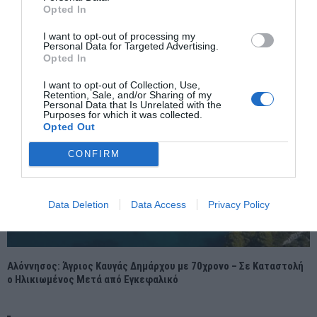
Opted In
Ασημένιο θαύμα στη Μάλτα – Η Εθνική Νεανίδων πόλο δεύτερη
στην Ευρώπη μετά από συγκλονιστικό τελικό
I want to opt-out of processing my
Personal Data for Targeted Advertising.
Opted In
I want to opt-out of Collection, Use,
Retention, Sale, and/or Sharing of my
Personal Data that Is Unrelated with the
Purposes for which it was collected.
Opted Out
CONFIRM
Data Deletion
Data Access
Privacy Policy
Αλόννησος: Άγριος Καυγάς Δημάρχου με 70χρονο – Σε Καταστολή
ο Ηλικιωμένος Μετά από Εγκεφαλικό