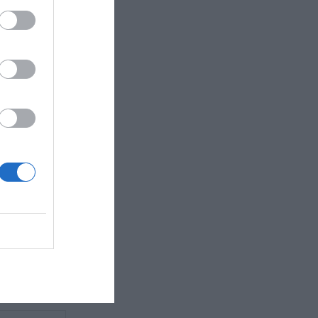
ετοχή της
ρους πόντους,