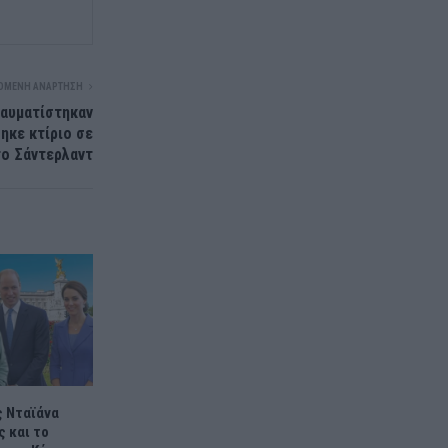
ΌΜΕΝΗ ΑΝΆΡΤΗΣΗ
ραυματίστηκαν
ηκε κτίριο σε
το Σάντερλαντ
ς Νταϊάνα
 και το