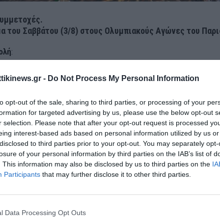
συμμετοχές.
α του Σαββάτου (3/8) στους Ολυμπιακούς Αγώνες του Παρι
ολή
:
θύμιος Μίτας – Χαράλαμπος Χαλκιαδάκης– skeet προκριματικά
ttikinews.gr -
Do Not Process My Personal Information
μανουέλα Καντζουράκη – skeet προκριματικά
to opt-out of the sale, sharing to third parties, or processing of your per
μανουήλ Καραλής – Άλμα επί κοντώ προκριματικά
formation for targeted advertising by us, please use the below opt-out s
σία
r selection. Please note that after your opt-out request is processed y
eing interest-based ads based on personal information utilized by us or
έφανος Ντούσκος – Μονό σκιφ Τελικός
disclosed to third parties prior to your opt-out. You may separately opt-
ηση
losure of your personal information by third parties on the IAB’s list of
ρα Δράκου – 50μ. Ελέυθερο (Heat 10)
12:30
Δημήτρης Μάρκος – 
. This information may also be disclosed by us to third parties on the
IA
Participants
that may further disclose it to other third parties.
 (Heat 1)
φαίριση ανδρών.
οατία – Ελλάδα.
l Data Processing Opt Outs
οΐα