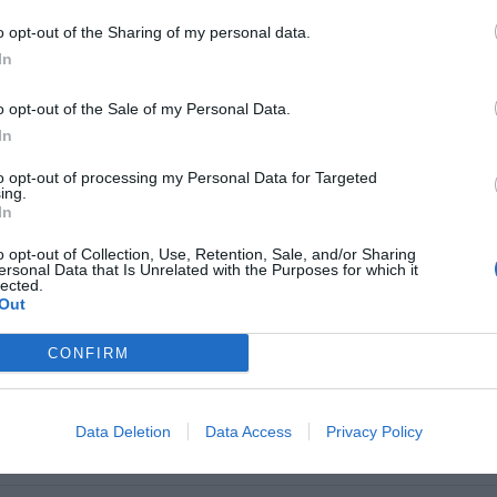
ιάδνη Σπανάκη / Οδυσσέας Σπανάκη – 470 (race 3 & 4)
o opt-out of the Sharing of my personal data.
In
o opt-out of the Sale of my Personal Data.
In
to opt-out of processing my Personal Data for Targeted
ing.
In
άδυ, από τον αγώνα Νοτίου Σουδάν – Σερβίας, κρίνεται και η συμμ
o opt-out of Collection, Use, Retention, Sale, and/or Sharing
ersonal Data that Is Unrelated with the Purposes for which it
ετ στην επόμενη φάση της διοργάνωσης.
lected.
Out
ιάζεται νίκη της Σερβίας επί του Νοτίου Σουδάν με 3 ή περισσότε
να πανηγυρίσει την πρόκριση στην οκτάδα.
CONFIRM
Data Deletion
Data Access
Privacy Policy