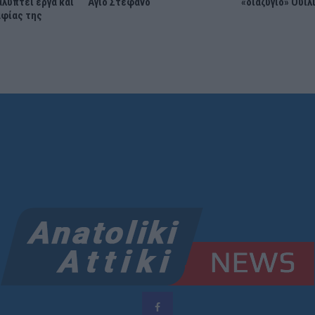
λύπτει έργα και
Άγιο Στέφανο
«διαζύγιο» Ουίλ
αφίας της