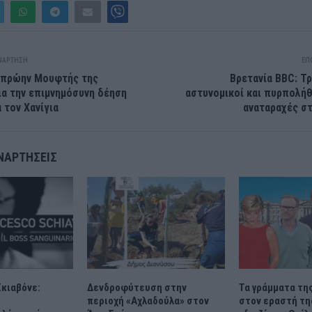
ΝΆΡΤΗΣΗ
ΕΠ
 πρώην Μουφτής της
Βρετανία BBC: Τ
ια την επιμνημόσυνη δέηση
αστυνομικοί και πυρπολήθ
 τον Χανίγια
αναταραχές σ
ΝΑΡΤΉΣΕΙΣ
κιαβόνε:
Δενδροφύτευση στην
Τα γράμματα τη
περιοχή «Αχλαδούλα» στον
στον εραστή της