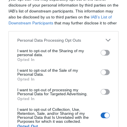
εργάζονται όλο το εικοσιτετράωρο αυτό το Σαββατοκύριακο,
disclosure of your personal information by third parties on the
υποστηρίζοντας την αστυνομία και έτοιμοι να λάβουν άμεσες
IAB’s list of downstream participants. This information may
also be disclosed by us to third parties on the
IAB’s List of
αποφάσεις κατηγοριών, ώστε η δικαιοσύνη να αποδοθεί
Downstream Participants
that may further disclose it to other
γρήγορα», είπε.
third parties.
Πόλεις και πόλεις όπως το Λονδίνο, το Χάρτλπουλ, το
Personal Data Processing Opt Outs
Μάντσεστερ και το Άλντερσοτ έχουν δει τις διαμαρτυρίες να
I want to opt-out of the Sharing of my
καταλήγουν σε βία μετά την επίθεση με μαχαίρι στο
personal data.
Opted In
Σάουθπορτ.
I want to opt-out of the Sale of my
Personal Data.
Σε απάντηση, ο πρωθυπουργός Sir Keir Starmer ανακοίνωσε ένα
Opted In
νέο εθνικό πρόγραμμα βίαιων διαταραχών για να βοηθήσει στην
I want to opt-out of processing my
καταστολή των βίαιων ομάδων επιτρέποντας στις αστυνομικές
Personal Data for Targeted Advertising.
δυνάμεις να μοιράζονται πληροφορίες.
Opted In
I want to opt-out of Collection, Use,
Σε μια τηλεοπτική ομιλία την Πέμπτη, ο Sir Keir είπε: «Αυτοί οι
Retention, Sale, and/or Sharing of my
Personal Data that Is Unrelated with the
τραμπούκοι είναι κινητικοί, μετακινούνται από κοινότητα σε
Purposes for which it was collected.
Opted Out