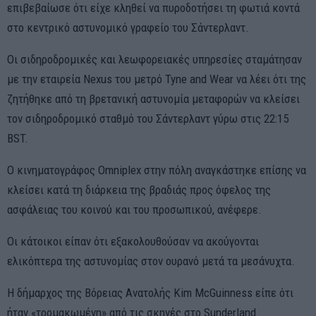
επιβεβαίωσε ότι είχε κληθεί να πυροδοτήσει τη φωτιά κοντά
στο κεντρικό αστυνομικό γραφείο του Σάντερλαντ.
Οι σιδηροδρομικές και λεωφορειακές υπηρεσίες σταμάτησαν
με την εταιρεία Nexus του μετρό Tyne and Wear να λέει ότι της
ζητήθηκε από τη βρετανική αστυνομία μεταφορών να κλείσει
τον σιδηροδρομικό σταθμό του Σάντερλαντ γύρω στις 22:15
BST.
Ο κινηματογράφος Omniplex στην πόλη αναγκάστηκε επίσης να
κλείσει κατά τη διάρκεια της βραδιάς προς όφελος της
ασφάλειας του κοινού και του προσωπικού, ανέφερε.
Οι κάτοικοι είπαν ότι εξακολουθούσαν να ακούγονται
ελικόπτερα της αστυνομίας στον ουρανό μετά τα μεσάνυχτα.
Η δήμαρχος της Βόρειας Ανατολής Kim McGuinness είπε ότι
ήταν «τρομακωμένη» από τις σκηνές στο Sunderland.