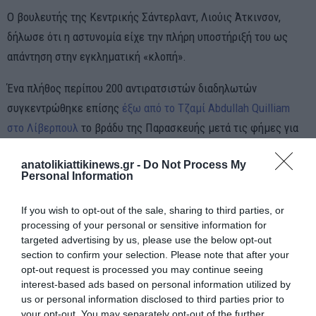
Ο βουλευτής της Κεντρικής Σάντερλαντ, Λιούις Άτκινσον,
δήλωσε ότι η αστυνομία είχε την πλήρη υποστήριξή του ως
απάντηση στην εγκληματική «κλοπή».
Ένα πλήθος περίπου 200 αντιρατσιστών διαδηλωτών
συγκεντρώθηκε επίσης
έξω από το Τζαμί Abdullah Quilliam
στο Λίβερπουλ
το βράδυ της Παρασκευής μετά τις φήμες για
μια ακροδεξιά διαδήλωση εκεί.
anatolikiattikinews.gr -
Do Not Process My
Personal Information
Η ομάδα φώναζε: «Πες το δυνατά, πες το καθαρά, οι πρόσφυγες
είναι ευπρόσδεκτοι εδώ».
If you wish to opt-out of the sale, sharing to third parties, or
processing of your personal or sensitive information for
Ο διευθυντής των εισαγγελικών αρχών Stephen Parkinson είπε
targeted advertising by us, please use the below opt-out
ότι πρόσθετοι εισαγγελείς κλήθηκαν να εργαστούν αυτό το
section to confirm your selection. Please note that after your
Σαββατοκύριακο για να αντιμετωπίσουν τη διαταραχή.
opt-out request is processed you may continue seeing
interest-based ads based on personal information utilized by
us or personal information disclosed to third parties prior to
«Έχουμε αναπτύξει δεκάδες επιπλέον εισαγγελείς που
your opt-out. You may separately opt-out of the further