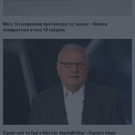
Μάτι: Η εισαγγελική πρόταση για τις ποινές – Κανένα
ελαφρυντικό στους 10 ενόχους
Έφυγε από τη ζωή ο Κώστας Χαρδαβέλλας: «Έφυγες όπως