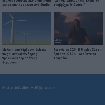
Ένα 60s εξαρχειώτικο διαμέρισμα
“28η Οκτωβρίου 1940: Ελληνικά
μετατράπηκε σε φωτεινό Studio
Υποβρύχια Εν Δράσει”
Μελέτη του Χάρβαρντ δείχνει
Eurovision 2024: Η Μαρίνα Σάττι…
πως οι ανεμογεννήτριες
έριξε το «ZARI» – Ακούστε το
προκαλούν περισσότερη
τραγούδι...
θέρμανση
Email:anatolikiattikinews01@gmail.com