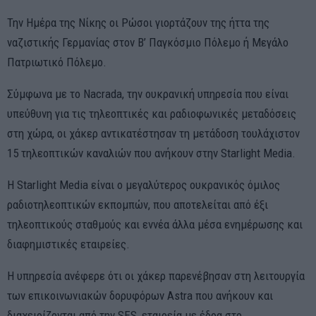
Την Ημέρα της Νίκης οι Ρώσοι γιορτάζουν της ήττα της
ναζιστικής Γερμανίας στον Β’ Παγκόσμιο Πόλεμο ή Μεγάλο
Πατριωτικό Πόλεμο.
Σύμφωνα με το Nacrada, την ουκρανική υπηρεσία που είναι
υπεύθυνη για τις τηλεοπτικές και ραδιοφωνικές μεταδόσεις
στη χώρα, οι χάκερ αντικατέστησαν τη μετάδοση τουλάχιστον
15 τηλεοπτικών καναλιών που ανήκουν στην Starlight Media.
Η Starlight Media είναι ο μεγαλύτερος ουκρανικός όμιλος
ραδιοτηλεοπτικών εκπομπών, που αποτελείται από έξι
τηλεοπτικούς σταθμούς και εννέα άλλα μέσα ενημέρωσης και
διαφημιστικές εταιρείες.
Η υπηρεσία ανέφερε ότι οι χάκερ παρενέβησαν στη λειτουργία
των επικοινωνιακών δορυφόρων Astra που ανήκουν και
διαχειρίζονται από την SES, εταιρεία με έδρα στο