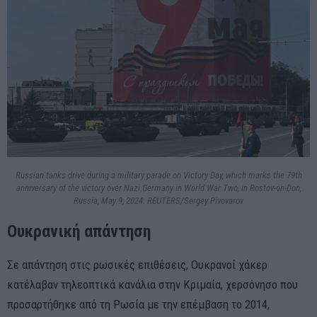
Russian tanks drive during a military parade on Victory Day, which marks the 79th
anniversary of the victory over Nazi Germany in World War Two, in Rostov-on-Don,
Russia, May 9, 2024. REUTERS/Sergey Pivovarov
Ουκρανική απάντηση
Σε απάντηση στις ρωσικές επιθέσεις, Ουκρανοί χάκερ
κατέλαβαν τηλεοπτικά κανάλια στην Κριμαία, χερσόνησο που
προσαρτήθηκε από τη Ρωσία με την επέμβαση το 2014,