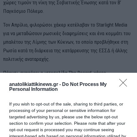
χώρες τιμούν τη νίκη της Σοβιετικής Ένωσης κατά τον Β’
Παγκόσμιο Πόλεμο.
Τον Απρίλιο, φιλορώσοι χάκερ κατέλαβαν το Starlight Media
για να μεταδώσουν ρωσικές διαφημίσεις και ένα κομμάτι του
μπαλέτου της Λίμνης των Κύκνων, το οποίο προβλήθηκε στη
Ρωσία κατά τη διάρκεια της κατάρρευσης της ΕΣΣΔ ή άλλης
πολιτικής αναταραχής.
Πέρυσι, αναφέρει η ιστοσελίδα The Record, χάκερ
αντικατέστησαν τις μεταδόσεις της παρέλασης για την Ημέρα
anatolikiattikinews.gr -
Do Not Process My
Personal Information
της Νίκης του Βλαντιμίρ Πούτιν με ένα αντιπολεμικό μήνυμα
που έγραφε: «Το αίμα χιλιάδων Ουκρανών και εκατοντάδων
If you wish to opt-out of the sale, sharing to third parties, or
δολοφονημένων παιδιών είναι στα χέρια σας».
processing of your personal or sensitive information for
targeted advertising by us, please use the below opt-out
Δύο μήνες αργότερα, τον Ιούλιο, δύο ραδιοφωνικοί σταθμοί που
section to confirm your selection. Please note that after your
ανήκουν σε έναν από τους μεγαλύτερους ραδιοτηλεοπτικούς
opt-out request is processed you may continue seeing
interest-based ads based on personal information utilized by