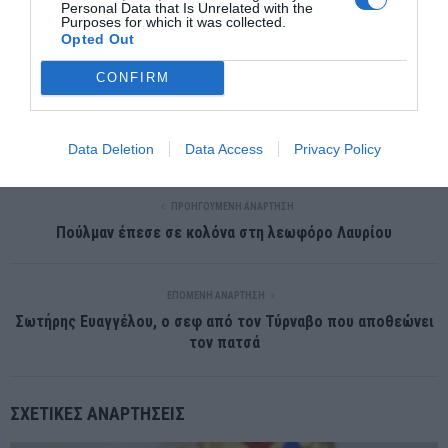
Personal Data that Is Unrelated with the
Purposes for which it was collected.
ανακοίνωση.
Opted Out
otgr
CONFIRM
Data Deletion
Data Access
Privacy Policy
ΠΡΟΗΓΟΎΜΕΝΗ ΑΝΆΡΤΗΣΗ
Πούλμαν έπεσε σε κολόνα στη λεωφόρο Λαυρίου
ΕΠΌΜΕΝΗ ΑΝΆΡΤΗΣΗ
Σωτήρης Ευαγγέλου, ο σεφ από τον Τύρναβο που αποθεώνει
τον πατσά
ΣΧΕΤΙΚΈΣ ΑΝΑΡΤΉΣΕΙΣ