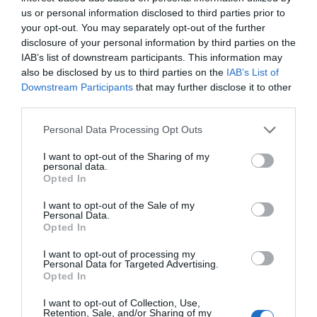
φορείς της Ουκρανίας παραβιάστηκαν για να διαδώσουν
us or personal information disclosed to third parties prior to
ψεύτικα μηνύματα ότι ο πρόεδρος Βολοντίμιρ Ζελένσκι
your opt-out. You may separately opt-out of the further
νοσηλευόταν στο νοσοκομείο και σε κρίσιμη κατάσταση.
disclosure of your personal information by third parties on the
IAB’s list of downstream participants. This information may
also be disclosed by us to third parties on the
IAB’s List of
Τα ουκρανικά ψηφιακά μέσα είναι επίσης συχνός στόχος. Τον
Downstream Participants
that may further disclose it to other
Φεβρουάριο, Ρώσοι χάκερ παραβίασαν πολλά δημοφιλή μέσα
third parties.
ενημέρωσης της Ουκρανίας, δημοσιεύοντας ψευδείς ειδήσεις
Personal Data Processing Opt Outs
σχετικά με τον πόλεμο. Όλοι αυτοί οι ιστότοποι
παραβιάστηκαν για να διαδοθεί η ίδια ψευδής είδηση ​​- ότι η
I want to opt-out of the Sharing of my
personal data.
Ρωσία κατέστρεψε μια μονάδα των ουκρανικών ειδικών
Opted In
δυνάμεων στην πόλη Αντβίικα της ανατολικής Ουκρανίας.
I want to opt-out of the Sale of my
Personal Data.
«Ο εχθρός παρεμβαίνει στη λειτουργία των ουκρανικών
Opted In
ραδιοτηλεοπτικών σταθμών για τη διάδοση προπαγάνδας»,
I want to opt-out of processing my
ανέφερε η υπηρεσία ο Nacrada.
Personal Data for Targeted Advertising.
Opted In
«Αυτό δημιουργεί πρόσθετες και εμβαθύνει τις υπάρχουσες
I want to opt-out of Collection, Use,
Retention, Sale, and/or Sharing of my
απειλές για την εθνική ασφάλεια της Ουκρανίας», κατέληξε η