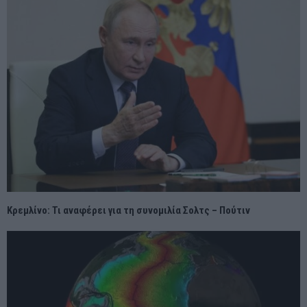
Κρεμλίνο: Τι αναφέρει για τη συνομιλία Σολτς – Πούτιν