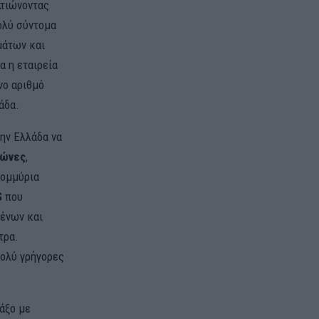
λτιώνοντας
ολύ σύντομα
μάτων και
α η εταιρεία
νο αριθμό
άδα.
την Ελλάδα να
Ζώνες
,
τομμύρια
S
που
μένων και
τρα.
πολύ γρήγορες
άξο με