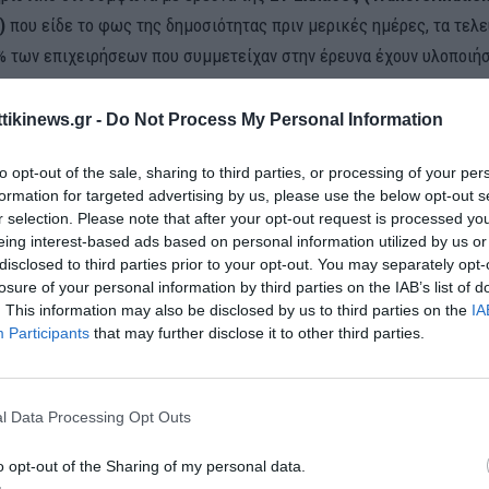
)
που είδε το φως της δημοσιότητας πριν μερικές ημέρες, τα τελε
% των επιχειρήσεων που συμμετείχαν στην έρευνα έχουν υλοποιή
ένα έργο μετασχηματισμού. Ταυτόχρονα περισσότερες από τις μισ
 του δείγματος (54%) απάντησαν ότι έχουν ολοκληρώσει πάνω από 
ttikinews.gr -
Do Not Process My Personal Information
μως η παρουσία σήμερα
τεχνολογικών κολοσσών
στην Ελλάδα; Σε
to opt-out of the sale, sharing to third parties, or processing of your per
α επενδυτικά σχέδια που έχουν ανακοινώσει και σε ποιες άλλες 
formation for targeted advertising by us, please use the below opt-out s
η. Το ΑΠΕ/ΜΠΕ με βάση όσα έχουν ανακοινωθεί και επικοινωνία 
r selection. Please note that after your opt-out request is processed y
ι το στίγμα της παρουσίας τους στην Ελλάδα.
eing interest-based ads based on personal information utilized by us or
disclosed to third parties prior to your opt-out. You may separately opt-
lty (NYSE: DLR)
, αποτελεί τον μεγαλύτερο πάροχο παγκοσμίως, λ
losure of your personal information by third parties on the IAB’s list of
. This information may also be disclosed by us to third parties on the
IA
ντρων δεδομένων, colocation και διασύνδεσης στο cloud. Η
Digita
Participants
that may further disclose it to other third parties.
λεί τον μεγαλύτερο και πλέον διασυνδεδεμένο
carrier-neutral
πά
ata center
στην χώρα. Το data center campus στην Αθήνα προσφέρε
πηρεσίες και λειτουργεί σαν ένας κόμβος συνεργειών τηλεπικοιν
l Data Processing Opt Outs
ατών και συνεργατών. Η παρουσία της
Digital Realty
στην Ελλάδα
o opt-out of the Sharing of my personal data.
άνει τα
data centers Athens 1, Athens 2
και το υπερσύγχρονο Ath