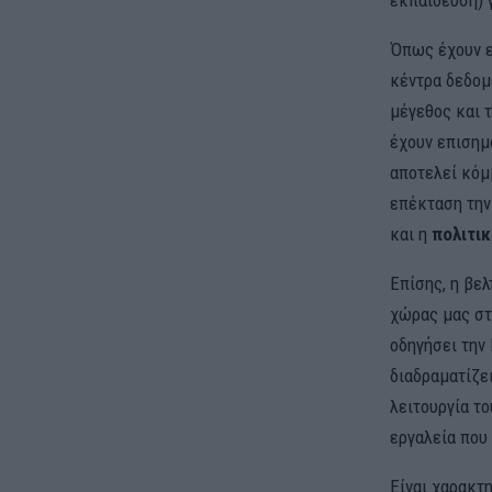
εκπαίδευση) 
Όπως έχουν ε
κέντρα δεδομ
μέγεθος και 
έχουν επισημ
αποτελεί κόμ
επέκταση την
και η
πολιτι
Επίσης, η βε
χώρας μας στ
οδηγήσει την
διαδραματίζε
λειτουργία το
εργαλεία που
Είναι χαρακτ