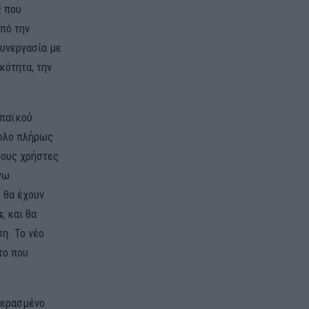
ς που
πό την
υνεργασία με
κότητα, την
ωπαϊκού
νολο πλήρως
τους χρήστες
γω
 θα έχουν
s
, και θα
η. Το νέο
το που
 περασμένο