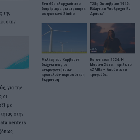
Ένα 60s εξαρχειώτικο
“28η Οκτωβρίου 1940:
διαμέρισμα μετατράπηκε
Ελληνικά Υποβρύχια Εν
ς της
σε φωτεινό Studio
Δράσει”
ει στην
Μελέτη του Χάρβαρντ
Eurovision 2024: Η
δείχνει πως οι
Μαρίνα Σάττι… έριξε το
ανεμογεννήτριες
«ZARI» – Ακούστε το
προκαλούν περισσότερη
τραγούδι...
θέρμανση
ούς
, για την
ς οι
αζί με
ότητας στην
ata centers
 (όπως