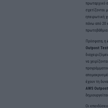
πρωταρχικό σ
σχετίζονται 
ηπειρωτική χ
πάνω από 20 ε
πρωτοβάθμια 
Πρόσφατα, η
Outpost Test
διαχειριζόμε
να χειρίζοντ
προγράμματος
απομακρυσμέν
έχουν τη δυν
AWS Outpost
δημιουργείτα
Οι επενδύσει