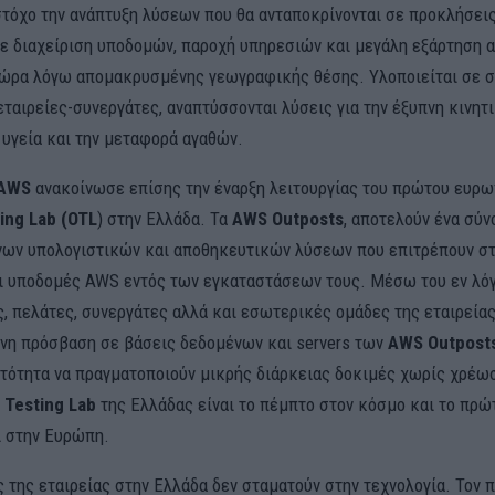
τόχο την ανάπτυξη λύσεων που θα ανταποκρίνονται σε προκλήσει
με διαχείριση υποδομών, παροχή υπηρεσιών και μεγάλη εξάρτηση α
ώρα λόγω απομακρυσμένης γεωγραφικής θέσης. Υλοποιείται σε σ
ταιρείες-συνεργάτες, αναπτύσσονται λύσεις για την έξυπνη κινητι
υγεία και την μεταφορά αγαθών.
AWS
ανακοίνωσε επίσης την έναρξη λειτουργίας του πρώτου ευρ
ing Lab (OTL
) στην Ελλάδα. Τα
AWS Outposts
, αποτελούν ένα σύ
νων υπολογιστικών και αποθηκευτικών λύσεων που επιτρέπουν σ
αι υποδομές AWS εντός των εγκαταστάσεων τους. Μέσω του εν λό
, πελάτες, συνεργάτες αλλά και εσωτερικές ομάδες της εταιρείας
η πρόσβαση σε βάσεις δεδομένων και servers των
AWS Outpost
ατότητα να πραγματοποιούν μικρής διάρκειας δοκιμές χωρίς χρέωσ
Testing Lab
της Ελλάδας είναι το πέμπτο στον κόσμο και το πρώ
ι στην Ευρώπη.
ς της εταιρείας στην Ελλάδα δεν σταματούν στην τεχνολογία. Τον