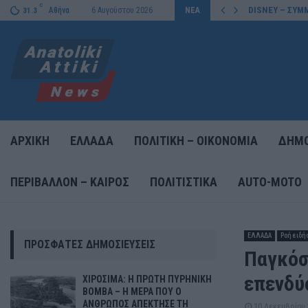
C
DISNEY – ΣΥΜΜ
Αθήνα
6 Αυγούστου 2026
ΝΕΑ
31.3
ΑΡΧΙΚΗ
ΕΛΛΑΔΑ
ΠΟΛΙΤΙΚΗ – ΟΙΚΟΝΟΜΙΑ
ΔΗΜΟ
ΠΕΡΙΒΑΛΛΟΝ – ΚΑΙΡΟΣ
ΠΟΛΙΤΙΣΤΙΚΑ
AUTO-MOTO
ΕΛΛΑΔΑ
Ροή ειδή
ΠΡΌΣΦΑΤΕΣ ΔΗΜΟΣΙΕΎΣΕΙΣ
Παγκόσ
επενδύ
ΧΙΡΟΣΙΜΑ: Η ΠΡΩΤΗ ΠΥΡΗΝΙΚΗ
ΒΟΜΒΑ – Η ΜΕΡΑ ΠΟΥ Ο
ΑΝΘΡΩΠΟΣ ΑΠΕΚΤΗΣΕ ΤΗ
10 Δεκεμβρίου