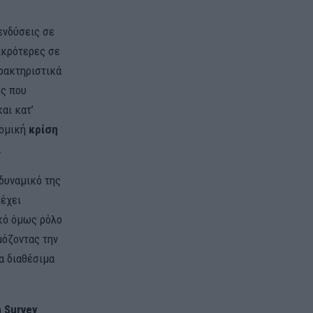
ενδύσεις σε
ικρότερες σε
αρακτηριστικά
ος που
αι κατ’
νομική
κρίση
.
δυναμικό της
 έχει
ικό όμως ρόλο
μόζοντας την
α διαθέσιμα
 Survey