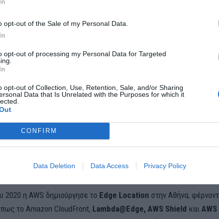
In
το μεγαλύτερο
data center
στη χώρα, ικανό να υποστηρίξει έως κα
o opt-out of the Sale of my Personal Data.
εία έχει ως στόχο να είναι πάντα μπροστά από τη ζήτηση, το
Athe
In
 οποίου έχει ήδη ξεκινήσει), θα έχει αντίστοιχη χωρητικότητα με
to opt-out of processing my Personal Data for Targeted
ναι σε διαδικασία σχεδιασμού το
Athens 5
, για το οποίο υπάρχει 
ing.
5MW
. Επιπλέον, έχει ξεκινήσει η επένδυση στο Ηράκλειο της Κρήτ
In
Heraklion 1
, η πρώτη φάση του οποίου αναμένεται να ολοκληρωθεί
o opt-out of Collection, Use, Retention, Sale, and/or Sharing
ersonal Data that Is Unrelated with the Purposes for which it
lected.
Out
 στην Κρήτη αποσκοπεί στην αντιμετώπιση της προσαιγειάλωσης
CONFIRM
 καλωδίων στο νησί, δημιουργώντας ένα hub το οποίο θα δώσει μ
ήτη όσο και στην Ελλάδα συνολικά. Οι νέες επενδύσεις σε Αθήνα κ
ως ένα regional hub καλύπτοντας ανάγκες για παγκόσμιους παίκτες
Data Deletion
Data Access
Privacy Policy
σόγειο, στη βόρεια και βορειανατολική Αφρική.
ου 2020 η AWS δημιούργησε το
Edge Location
στην Αθήνα, φέρνον
όπως το Amazon CloudFront,
Lambda@Edge, AWS Shield
και
AWS