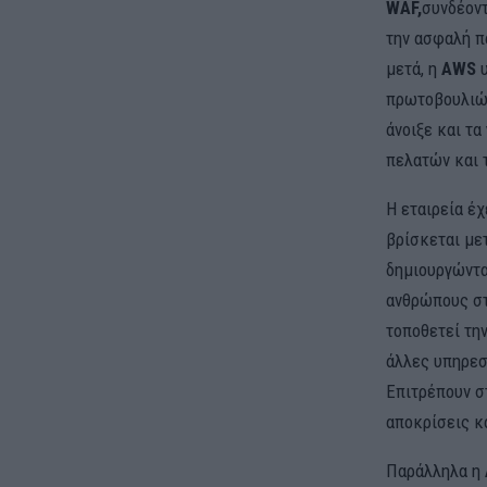
WAF,
συνδέοντ
την ασφαλή π
μετά, η
AWS
πρωτοβουλιών
άνοιξε και τ
πελατών και 
Η εταιρεία έχ
βρίσκεται με
δημιουργώντα
ανθρώπους στ
τοποθετεί τη
άλλες υπηρεσ
Επιτρέπουν σ
αποκρίσεις κ
Παράλληλα η