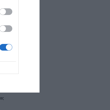
ι
6.8 MW
.
ns 4
(η
 το
Athens 3.
η πρόβλεψη να
ης για το
 στα τέλη του
 πολλαπλών
εγάλη αξία
αι Κρήτη θα
 στην
τας