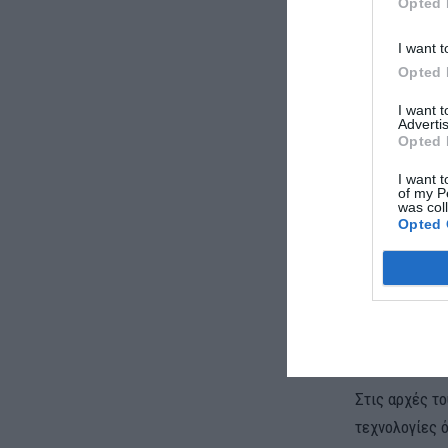
Opted 
οποίο είναι 
I want t
Καθώς η εταιρ
Opted 
κατασκευή του
I want 
Παράλληλα εί
Advertis
φτάσει στα
1
Opted 
data center 
I want t
of my P
2024.
was col
Opted 
Η προσέγγιση
υποθαλάσσιων
τόσο στην Κρ
λειτουργούν 
ανατολική Με
Στις αρχές τ
τεχνολογίες 