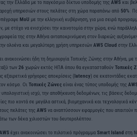
ας την Ελλάδα με το παγκόσμιο δίκτυο υποδομής της
AWS
και βε
αροχή υπηρεσιών στους πελάτες στη χώρα παραπάνω από
50
%. Π
υπέγραψε
MoU
με την ελληνική κυβέρνηση, για μια σειρά προγραμ
, με στόχο να ενισχύσει την καινοτομία στην χώρα, ενώ παράλληλ
α γραφεία της στην Αθήνα ανταποκρινόμενη στον διαρκώς αυξανόμε
την ολοένα και μεγαλύτερη χρήση υπηρεσιών
AWS Cloud
στην Ελλ
ει ανακοινώσει ήδη τη δημιουργία Τοπικής Ζώνης στην Αθήνα, με 
ταξύ των
26
χωρών εκτός ΗΠΑ όπου θα εγκατασταθούν
Τοπικές 
ς εξαιρετικά γρήγορες αποκρίσεις (
latency
) σε εκατοντάδες εκα
ον κόσμο. Οι
Τοπικές Ζώνες
είναι ένας τύπος υποδομής της
AW
ν υπολογιστική ισχύ, την αποθήκευση δεδομένων, τις βάσεις δεδο
ίες πιο κοντά σε μεγάλα αστικά, βιομηχανικά και τεχνολογικά κέν
τους πελάτες της
AWS
να αναπτύσσουν εφαρμογές που απαιτούν 
άτω των δέκα χιλιοστών του δευτερολέπτου.
AWS
έχει ανακοινώσει το πιλοτικό πρόγραμμα
Smart Island
στη Ν