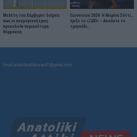
Μελέτη του Χάρβαρντ δείχνει
Eurovision 2024: Η Μαρίνα Σάττι…
πως οι ανεμογεννήτριες
έριξε το «ZARI» – Ακούστε το
προκαλούν περισσότερη
τραγούδι...
θέρμανση
Email:anatolikiattikinews01@gmail.com