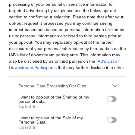
είναι ότι δεν σχετίζεται με το φαινόμενο Daniel
».
processing of your personal or sensitive information for
targeted advertising by us, please use the below opt-out
«Δεν είχε γίνει έλεγχος στο νερό για
section to confirm your selection. Please note that after your
opt-out request is processed you may continue seeing
σαλμονέλα»
interest-based ads based on personal information utilized by
us or personal information disclosed to third parties prior to
Σχετικά με τους ελέγχους στο νερό και πότε έγινε τελευταία
your opt-out. You may separately opt-out of the further
φορά η εξέταση είπε «μία φορά κάθε μήνα έχουμε τις
disclosure of your personal information by third parties on the
IAB’s list of downstream participants. This information may
μικροβιολογικές εξετάσεις οι οποίες ήταν καλές[…] Ήταν 9/5
also be disclosed by us to third parties on the
IAB’s List of
αν δεν κάνω λάθος.
Αυτές οι εξετάσεις όμως δεν
Downstream Participants
that may further disclose it to other
εμπεριέχουν στον έλεγχο το μικρόβιο της σαλμονέλας.
third parties.
Δηλαδή τα άλλα ήταν σε φυσιολογικές τιμές όπως ήταν κάθε
Personal Data Processing Opt Outs
μήνα. Ο προγραμματισμός είναι πάντοτε ανά 6 μήνες οι
I want to opt-out of the Sharing of my
φυσικοχημικές και κάθε μήνα οι μικροβιολογικές εξετάσεις.
personal data.
Οι εξετάσεις ήταν καλές, γίνονταν ανάλογα η χλωρίωση, ο
Opted In
τρόπος όπως υπήρχε χρόνια ολόκληρα, αλλά δεν υπήρχε
I want to opt-out of the Sale of my
Personal Data.
έλεγχος για το μικρόβιο της σαλμονέλας[…]».
Opted In