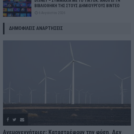
DISNEY – ΣΥΜΜΑΧΙΑ ΜΕ ΤΟ TIKTOK: ΑΝΟΙΓΕΙ ΤΗ
ΒΙΒΛΙΟΘΗΚΗ ΤΗΣ ΣΤΟΥΣ ΔΗΜΙΟΥΡΓΟΥΣ ΒΙΝΤΕΟ
6 Αυγούστου 2026
ΔΗΜΟΦΙΛΕΊΣ ΑΝΑΡΤΉΣΕΙΣ
Ανεμογεννήτριες: Καταστρέφουν την φύση, Δεν