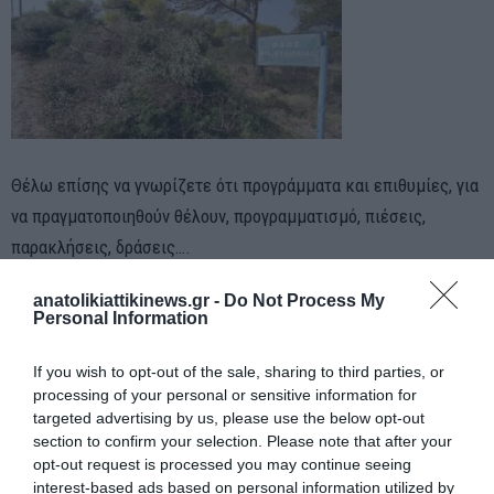
Θέλω επίσης να γνωρίζετε ότι προγράμματα και επιθυμίες, για
να πραγματοποιηθούν θέλουν, προγραμματισμό, πιέσεις,
παρακλήσεις, δράσεις….
Τίποτα δεν γίνεται αυτόματα….
anatolikiattikinews.gr -
Do Not Process My
Personal Information
Από την διατύπωση της επιθυμίας, μέχρι το σχεδιασμό και από
If you wish to opt-out of the sale, sharing to third parties, or
την δράση μέχρι την οριστική υλοποίηση, υπάρχει πολύ μακρύς
processing of your personal or sensitive information for
δρόμος…
targeted advertising by us, please use the below opt-out
Κι εγώ μέχρι τώρα δεν έχω γνωρίσει κάποιο…τζίνι για να
section to confirm your selection. Please note that after your
opt-out request is processed you may continue seeing
ζητήσουμε βοήθεια….
interest-based ads based on personal information utilized by