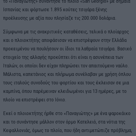
το «Παναγιώτης» συνάντησε το πλοίο «San Georgio» με σημαία
Ισπανίας και φόρτωσε 1.895 κούτες τσιγάρα ξένης
προέλευσης με αξία που πλησίαζε τις 200.000 δολάρια.
Σύμφωνα με τις ανακριτικές καταθέσεις, τελικά ο πλοίαρχος
και ο πλοιοκτήτης αποφάσισαν να επιστρέψουν στην Ελλάδα
προκειμένου να πουλήσουν οι ίδιοι τα λαθραία τσιγάρα. Βασικό
στοιχείο της αλλαγής προκύπτει ότι είναι η ασυνέπεια των
Ιταλών, οι οποίοι δεν είχαν πληρώσει τον απαιτούμενο ναύλο.
Μάλιστα, καπετάνιος και πλήρωμα συνέλαβαν με χρήση όπλου
τους ιταλούς συνοδούς του φορτίου και τους έκλεισαν σε μια
καμπίνα, όπου παρέμειναν κλειδωμένοι για 13 ημέρες, με το
πλοίο να επιστρέφει στο Ιόνιο.
Εκεί ο πλοιοκτήτης ήρθε στο «Παναγιώτης» με ένα ψαροκάικο
και το συνάντησε μάλλον στον όρμο Κατελειό, στα νότια της
Κεφαλλονιάς, όμως το πλοίο, που ήδη αντιμετώπιζε πρόβλημα,