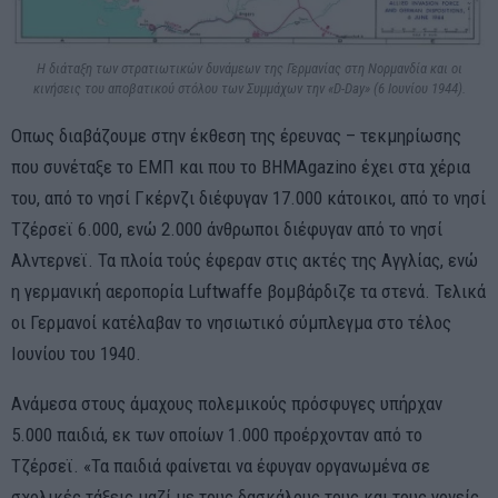
Η διάταξη των στρατιωτικών δυνάμεων της Γερμανίας στη Νορμανδία και οι
κινήσεις του αποβατικού στόλου των Συμμάχων την «D-Day» (6 Ιουνίου 1944).
Οπως διαβάζουμε στην έκθεση της έρευνας – τεκμηρίωσης
που συνέταξε το ΕΜΠ και που το ΒΗΜΑgazino έχει στα χέρια
του, από το νησί Γκέρνζι διέφυγαν 17.000 κάτοικοι, από το νησί
Τζέρσεϊ 6.000, ενώ 2.000 άνθρωποι διέφυγαν από το νησί
Αλντερνεϊ. Τα πλοία τούς έφεραν στις ακτές της Αγγλίας, ενώ
η γερμανική αεροπορία Luftwaffe βομβάρδιζε τα στενά. Τελικά
οι Γερμανοί κατέλαβαν το νησιωτικό σύμπλεγμα στο τέλος
Ιουνίου του 1940.
Ανάμεσα στους άμαχους πολεμικούς πρόσφυγες υπήρχαν
5.000 παιδιά, εκ των οποίων 1.000 προέρχονταν από το
Τζέρσεϊ. «Τα παιδιά φαίνεται να έφυγαν οργανωμένα σε
σχολικές τάξεις μαζί με τους δασκάλους τους και τους γονείς