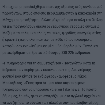
Η επιχείρηση αποδείχθηκε επιτυχής εξαιτίας ενός συνδυασμού
παραγόντων, στους οποίους περιλαμβάνονταν η κακοκαιρία στη
Μάγχη και η ανεξήγητη μάλλον μέχρι σήμερα εντολή του Χίτλερ
να μην προχωρήσουν άμεσα οι γερμανικές χερσαίες δυνάμεις.
Μαζί με τα πολεμικά πλοία, ναυτικοί, ψαράδες, επαγγελματίες
ή ερασιτέχνες, απλοί πολίτες, με κάθε τύπου πλεούμενο,
κατόρθωσαν ένα «θαύμα» εν μέσω βομβαρδισμών. Συνολικά
μεταφέρθηκαν σε βρετανικό έδαφος 338.226 άνθρωποι.
«Η πληροφορία για τη συμμετοχή του «Παναγιώτη» κατά τη
διάρκεια των περίφημων εκκενώσεων της Δουνκέρκης
φυσικά μου κίνησε το ενδιαφέρον» αναφέρει ο Νίκος
Μπελαβίλας. «Σκέφτηκα ότι μια τόσο συγκεκριμένη
πληροφορία δεν θα μπορούσε να είναι fake news. Tο πρώτο
βήμα μας, λοιπόν, ήταν να ανατρέξουμε στα αγγλικά αρχεία και
να αναζητήσω το σύνολο των πλεούμενων που έλαβαν μέρος