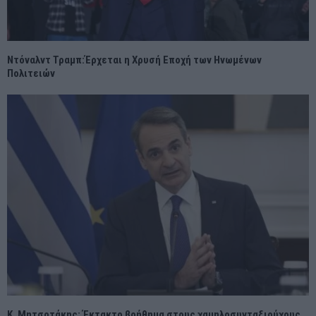
Ντόναλντ Τραμπ:Έρχεται η Χρυσή Εποχή των Ηνωμένων
Πολιτειών
Κ. Μητσοτάκης: Έκτακτο βοήθημα στους χαμηλοσυνταξιούχους