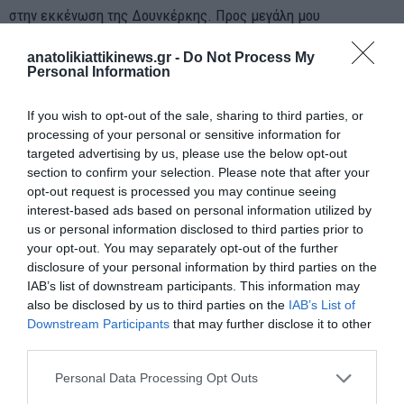
στην εκκένωση της Δουνκέρκης. Προς μεγάλη μου
απογοήτευση, το όνομα του «Saint Bedan» δυστυχώς δεν ήταν
anatolikiattikinews.gr -
Do Not Process My
καταγεγραμμένο. Κάτι μέσα μου όμως μου έλεγε να συνεχίσω
Personal Information
την έρευνα.
If you wish to opt-out of the sale, sharing to third parties, or
processing of your personal or sensitive information for
targeted advertising by us, please use the below opt-out
section to confirm your selection. Please note that after your
opt-out request is processed you may continue seeing
interest-based ads based on personal information utilized by
us or personal information disclosed to third parties prior to
your opt-out. You may separately opt-out of the further
disclosure of your personal information by third parties on the
IAB’s list of downstream participants. This information may
also be disclosed by us to third parties on the
IAB’s List of
Downstream Participants
that may further disclose it to other
third parties.
Personal Data Processing Opt Outs
Το «Saint Bedan» σε κάποιο από τα δυτικά λιμάνια των βρετανικών ακτών περί το
1940.