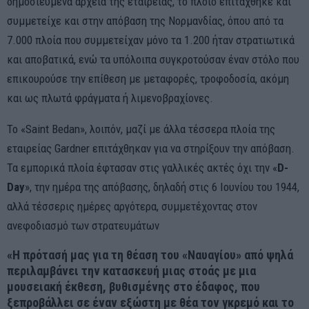
δημοσιευμένα αρχεία της εταιρείας, το πλοίο επιτάχθηκε και
συμμετείχε και στην απόβαση της Νορμανδίας, όπου από τα
7.000 πλοία που συμμετείχαν μόνο τα 1.200 ήταν στρατιωτικά
και αποβατικά, ενώ τα υπόλοιπα συγκροτούσαν έναν στόλο που
επικουρούσε την επίθεση με μεταφορές, τροφοδοσία, ακόμη
και ως πλωτά φράγματα ή λιμενοβραχίονες.
Το «Saint Bedan», λοιπόν, μαζί με άλλα τέσσερα πλοία της
εταιρείας Gardner επιτάχθηκαν για να στηρίξουν την απόβαση.
Τα εμπορικά πλοία έφτασαν στις γαλλικές ακτές όχι την «
D-
Day
», την ημέρα της απόβασης, δηλαδή στις 6 Ιουνίου του 1944,
αλλά τέσσερις ημέρες αργότερα, συμμετέχοντας στον
ανεφοδιασμό των στρατευμάτων
«Η πρότασή μας για τη θέαση του «Ναυαγίου» από ψηλά
περιλαμβάνει την κατασκευή μιας στοάς με μια
μουσειακή έκθεση, βυθισμένης στο έδαφος, που
ξεπροβάλλει σε έναν εξώστη με θέα τον γκρεμό και το