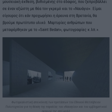
μουσειακή έκθεση, βυθισμένης στο έδαφος, που ξεπροβάλλει
σε έναν εξώστη με θέα τον γκρεμό και το «Nαυάγιο». Είμαι
σίγουρος ότι εάν προχωρήσει η έρευνα στη Βρετανία, θα
βρούμε πρωτότυπο υλικό. Μαρτυρίες ανθρώπων που
μεταφέρθηκαν με το «Saint Bedan», φωτογραφίες κ.λπ.».
Φωτορεαλιστική απεικόνιση των προτάσεων του Εθνικού Μετσόβειου
Πολυτεχνείου για τη θέαση της παραλίας του «Ναυαγίου» και του εμβληματικού
σκαριού της από ψηλά.