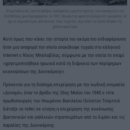
Επιμεταλλωτές, πριτσιναδόροι, καλαφάτες, εργατοτεχνίτες του ναυπηγείου της
Scott&Sons, φωτογραφημένοι το 1931. Θεωρείται αρκετά σίγουρο ότι ορισμένοι, αν
όχι οι περισσότεροι από αυτούς τους τεχνίτες «έχτισαν» το «Saint Bedan» έξι
χρόνια αργότερα.
Αυτό όμως που κάνει την ιστορία του ακόμα πιο ενδιαφέρουσα
ήταν μια αναφορά την οποία ανακάλυψε τυχαία στο ελληνικό
Internet ο Νίκος Μπελαβίλας, σύμφωνα με την οποία το σκαρί
«χρησιμοποιήθηκε ηρωικά κατά τη διάρκεια των περίφημων
εκκενώσεων της Δουνκέρκης».
Πρόκειται για τη διάσημη επιχείρηση με την κωδική ονομασία
«Δυναμό», όταν το βράδυ της 26ης Μαΐου του 1940 ο τότε
πρωθυπουργός του Ηνωμένου Βασιλείου Ουίνστον Τσόρτσιλ
διέταξε να τεθεί σε κίνηση η επιχείρηση της εκκένωσης
βρετανικών και γαλλικών στρατευμάτων από το λιμάνι και τις
παραλίες της Δουνκέρκης.