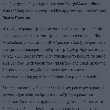
διευθυντής του Εργαστηρίου Αστικού Περιβάλλοντος
Νίκος
Μπελαβίλας
και η ερευνήτρια MSc αρχιτέκτων – πολεοδόμος
Πολίνα Πρέντου
.
«Οταν ξεκινήσαμε την έρευνα για τον «Παναγιώτη», ομολογώ
ότι δεν γνώριζα τίποτα για την ιστορία του» αναφέρει ο Νίκος
Μπελαβίλας μιλώντας στο ΒΗΜΑgazino. «Ολα ξεκίνησαν όταν
μαζί με τον αναπληρωτή καθηγητή της Σχολής Αρχιτεκτόνων
Μηχανικών Κωνσταντίνο Κίζη αναλάβαμε το κομμάτι το οποίο
είχε να κάνει με τη θέαση του «Nαυαγίου» από ψηλά, μέσω της
διαμόρφωσης μιας ζώνης επισκεπτών, στην οποία
σκεφτήκαμε εξαρχής να τοποθετηθεί ένα μικρό info point.
Στο πλαίσιο αυτό, καθώς πολλές έρευνές μου είχαν σχέση με
τη ναυτική ιστορία, σκέφτηκα να αναζητήσω μέσω των
δημόσιων βρετανικών αρχείων τα στοιχεία του πλοίου. Αυτά
βρέθηκαν καθώς οι Αγγλοι διατηρούν εκπληκτικά αρχεία».