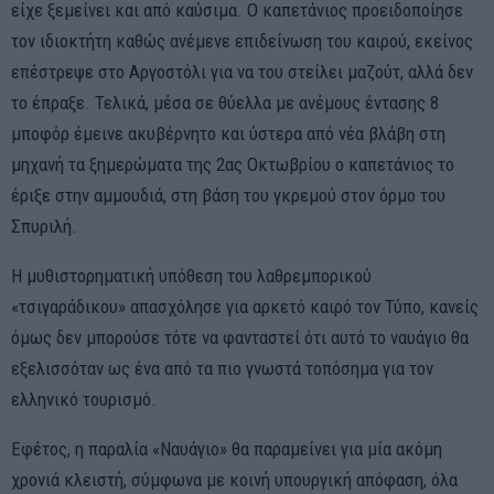
είχε ξεμείνει και από καύσιμα. Ο καπετάνιος προειδοποίησε
τον ιδιοκτήτη καθώς ανέμενε επιδείνωση του καιρού, εκείνος
επέστρεψε στο Αργοστόλι για να του στείλει μαζούτ, αλλά δεν
το έπραξε. Τελικά, μέσα σε θύελλα με ανέμους έντασης 8
μποφόρ έμεινε ακυβέρνητο και ύστερα από νέα βλάβη στη
μηχανή τα ξημερώματα της 2ας Οκτωβρίου ο καπετάνιος το
έριξε στην αμμουδιά, στη βάση του γκρεμού στον όρμο του
Σπυριλή.
Η μυθιστορηματική υπόθεση του λαθρεμπορικού
«τσιγαράδικου» απασχόλησε για αρκετό καιρό τον Τύπο, κανείς
όμως δεν μπορούσε τότε να φανταστεί ότι αυτό το ναυάγιο θα
εξελισσόταν ως ένα από τα πιο γνωστά τοπόσημα για τον
ελληνικό τουρισμό.
Εφέτος, η παραλία «Nαυάγιο» θα παραμείνει για μία ακόμη
χρονιά κλειστή, σύμφωνα με κοινή υπουργική απόφαση, όλα