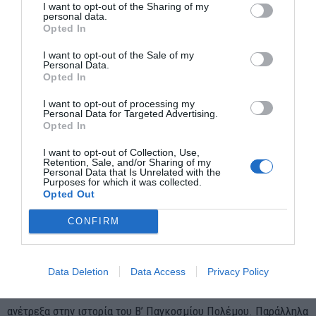
I want to opt-out of the Sharing of my
personal data.
Σκέφτηκα λοιπόν να ανατρέξω στα ημερολόγια του πλοίου,
Opted In
αναζητώντας πού βρισκόταν τις κρίσιμες αυτές ημέρες που
I want to opt-out of the Sale of my
διήρκεσε η
εκκένωση της Δουνκέρκης
, δηλαδή από τις 26
Personal Data.
Opted In
Μαΐου έως τις 4 Ιουνίου του 1940. Διαπιστώνω λοιπόν ότι ενώ
το «Saint Bedan» τους πρώτες μήνες του 1940 έκανε
I want to opt-out of processing my
Personal Data for Targeted Advertising.
δρομολόγια στα σκωτσέζικα και ιρλανδικά λιμάνια, αιφνιδίως,
Opted In
από τις 29 Μαΐου έως τις 18 Ιουνίου, εμφανίζεται να
I want to opt-out of Collection, Use,
πηγαινοέρχεται στην κεντρική και στη δυτική πλευρά του
Retention, Sale, and/or Sharing of my
Personal Data that Is Unrelated with the
Καναλιού και όχι στην ανατολική, όπου βρίσκεται η
Purposes for which it was collected.
Opted Out
Δουνκέρκη.
CONFIRM
Παρατήρησα λοιπόν ότι μέσα σε ελάχιστες ημέρες
πραγματοποίησε ταξίδια προς το μικρό βρετανικό νησί Τζέρσεϊ
των ακτών της Νορμανδίας, επιστρέφοντας στα απέναντι
Data Deletion
Data Access
Privacy Policy
λιμάνια, Πόρτσμουθ, Σαουθάμπτον και Νιου Χέιβεν. Αμέσως
ανέτρεξα στην ιστορία του Β’ Παγκοσμίου Πολέμου. Παράλληλα