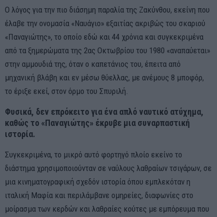
Ο λόγος για την πιο διάσημη παραλία της Ζακύνθου, εκείνη που
έλαβε την ονομασία «Ναυάγιο» εξαιτίας ακριβώς του σκαριού
«Παναγιώτης», το οποίο εδώ και 44 χρόνια και συγκεκριμένα
από τα ξημερώματα της 2ας Οκτωβρίου του 1980 «αναπαύεται»
στην αμμουδιά της, όταν ο καπετάνιος του, έπειτα από
μηχανική βλάβη και εν μέσω θύελλας, με ανέμους 8 μποφόρ,
το έριξε εκεί, στον όρμο του Σπυριλή.
Φυσικά, δεν επρόκειτο για ένα απλό ναυτικό ατύχημα,
καθώς το «Παναγιώτης» έκρυβε μια συναρπαστική
ιστορία.
Συγκεκριμένα, το μικρό αυτό φορτηγό πλοίο εκείνο το
διάστημα χρησιμοποιούνταν σε ναύλους λαθραίων τσιγάρων, σε
μια κινηματογραφική σχεδόν ιστορία όπου εμπλεκόταν η
ιταλική Μαφία και περιλάμβανε ομηρείες, διαφωνίες στο
μοίρασμα των κερδών και λαθραίες κούτες με εμπόρευμα που