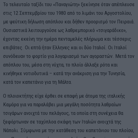
Το τελευταίο ταξίδι του «Παναγιώτη» ξεκίνησε όταν απέπλευσε
στις 12 Σεπτεμβρίου του 1980 από το λιμάνι του Αργοστολίου,
με ψεύτικη δήλωση απόπλου και δήθεν προορισμό τον Πειραιά.
Ουσιαστικά λειτουργούσε ως λαθρεμπορικό «τσιγαράδικο»,
έχοντας εκείνη την ημέρα πενταμελές πλήρωμα και τέσσερις
επιβάτες. Οι επτά ήταν Ελληνες και οι δύο Ιταλοί. Οι Ιταλοί
συνόδευαν το φορτίο για λογαριασμό των αγοραστών. Μετά τον
απόπλου του, μέσα στη νύχτα, το πλοίο άλλαξε ρότα και
κινήθηκε νοτιοδυτικά – κατά την ανάκριση για την Τυνησία,
κατά τον καπετάνιο για τη Μάλτα.
Ο πλοιοκτήτης είχε έρθει σε επαφή με άτομα της ιταλικής
Καμόρα για να παραλάβει μια μεγάλη ποσότητα λαθραίων
τσιγάρων ανοιχτά του πελάγους, τα οποία στη συνέχεια θα
ξεφόρτωναν σε ταχύπλοα σκάφη των Ιταλών ανοιχτά της
Νάπολι. Σύμφωνα με την κατάθεση του καπετάνιου του πλοίου,