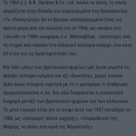
Το 1964 η J. & A. Gardner & Co. Ltd. πουλά το πλοίο, το οποίο
αγοράζεται στην Ελλάδα και συγκεκριμένα στη Θεσσαλονίκη.
«Το «Παναγιώτης» θα το βρούμε καταγεγραμμένο ξανά, για
πρώτη φορά από την πώλησή του το 1964, ως ναυάγιο στη
Ζάκυνθο το 1980» αναφέρει ο κ. Μπελαβίλας. «Δυστυχώς από
τη στιγμή που πέρασε στα ελληνικά νηολόγια υπάρχει ένα κενό
24 ετών για τις δραστηριότητές του.
Και πάλι μέσω των βρετανικών αρχείων μάς έγινε γνωστό ότι
άλλαξε τέσσερα ονόματα και έξι ιδιοκτήτες, χωρίς κανένα
άλλο όμως στοιχείο σχετικά με το τι μετέφερε, τι διαδρομές
πραγματοποιούσε κ.λπ. Και εδώ διαφαίνεται η κολοσσιαία
διαφορά μεταξύ των βρετανικών αρχείων και των ελληνικών.
Το μόνο σίγουρο είναι ότι το σκαρί αυτό του 1937 καταλήγει το
1980, ως «απόμαχος πλέον μαχητής», «τσιγαράδικο» της
Μαφίας, να πλέει στα νερά της Αδριατικής».