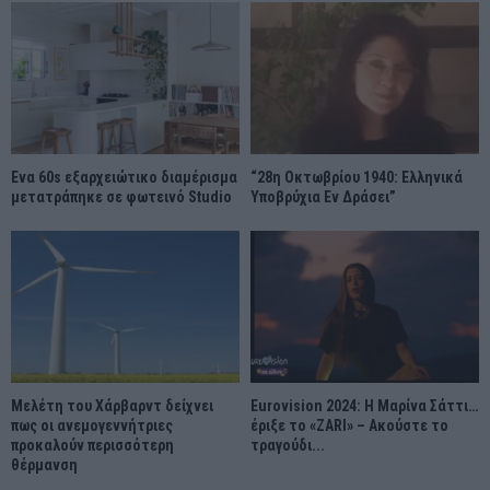
Ένα 60s εξαρχειώτικο διαμέρισμα
“28η Οκτωβρίου 1940: Ελληνικά
μετατράπηκε σε φωτεινό Studio
Υποβρύχια Εν Δράσει”
Μελέτη του Χάρβαρντ δείχνει
Eurovision 2024: Η Μαρίνα Σάττι…
πως οι ανεμογεννήτριες
έριξε το «ZARI» – Ακούστε το
προκαλούν περισσότερη
τραγούδι...
θέρμανση