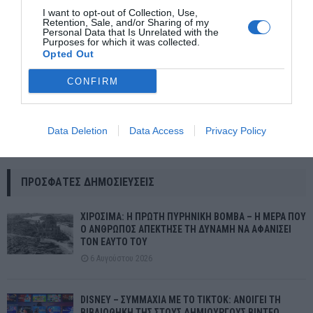
I want to opt-out of Collection, Use,
Retention, Sale, and/or Sharing of my
Personal Data that Is Unrelated with the
Purposes for which it was collected.
Opted Out
CONFIRM
Data Deletion
Data Access
Privacy Policy
Στην Τουρκία οι ευρωπαϊκοί αγώνες 2027
ΠΡΌΣΦΑΤΕΣ ΔΗΜΟΣΙΕΎΣΕΙΣ
ΧΙΡΟΣΙΜΑ: Η ΠΡΩΤΗ ΠΥΡΗΝΙΚΗ ΒΟΜΒΑ – Η ΜΕΡΑ ΠΟΥ
Ο ΑΝΘΡΩΠΟΣ ΑΠΕΚΤΗΣΕ ΤΗ ΔΥΝΑΜΗ ΝΑ ΑΦΑΝΙΣΕΙ
ΤΟΝ ΕΑΥΤΟ ΤΟΥ
6 Αυγούστου 2026
DISNEY – ΣΥΜΜΑΧΙΑ ΜΕ ΤΟ TIKTOK: ΑΝΟΙΓΕΙ ΤΗ
ΒΙΒΛΙΟΘΗΚΗ ΤΗΣ ΣΤΟΥΣ ΔΗΜΙΟΥΡΓΟΥΣ ΒΙΝΤΕΟ