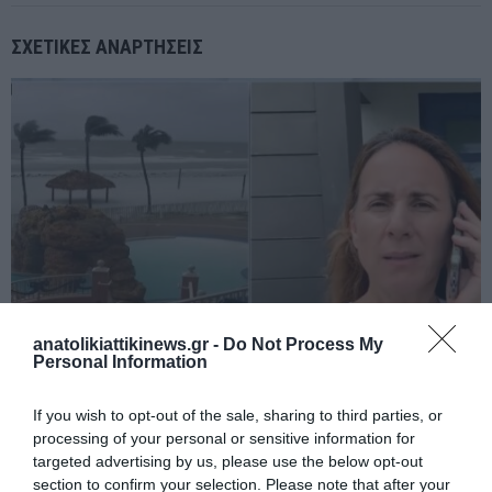
ΣΧΕΤΙΚΈΣ ΑΝΑΡΤΉΣΕΙΣ
anatolikiattikinews.gr -
Do Not Process My
Personal Information
If you wish to opt-out of the sale, sharing to third parties, or
Τυφώνας«Μίλτον»Γιώτα Αργυροπούλου Φραγκέδη, πρόεδρος της
processing of your personal or sensitive information for
Πανελλήνιας Ομοσπονδίας της Φλόριντα των ΗΠΑ.
targeted advertising by us, please use the below opt-out
section to confirm your selection. Please note that after your