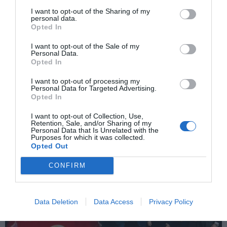
I want to opt-out of the Sharing of my
personal data.
Opted In
I want to opt-out of the Sale of my
Personal Data.
Opted In
I want to opt-out of processing my
Personal Data for Targeted Advertising.
Opted In
Μπέρμιγχαμ: Αυτοκίνητο πέφτει «σκοπίμως» στο πλήθος –
I want to opt-out of Collection, Use,
Πέντε τραυματίες – Ψάχνουν τον οδηγό
Retention, Sale, and/or Sharing of my
Personal Data that Is Unrelated with the
Purposes for which it was collected.
Opted Out
CONFIRM
Data Deletion
Data Access
Privacy Policy