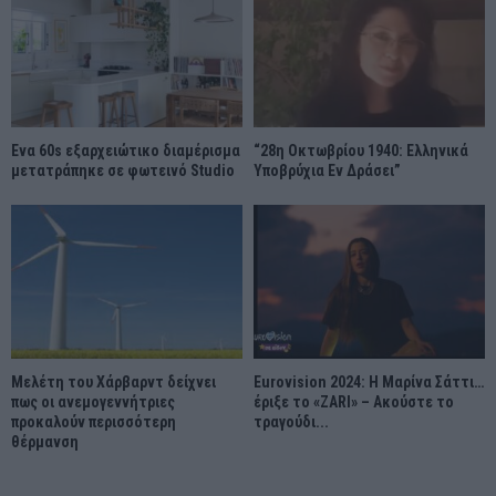
Ένα 60s εξαρχειώτικο διαμέρισμα
“28η Οκτωβρίου 1940: Ελληνικά
μετατράπηκε σε φωτεινό Studio
Υποβρύχια Εν Δράσει”
Μελέτη του Χάρβαρντ δείχνει
Eurovision 2024: Η Μαρίνα Σάττι…
πως οι ανεμογεννήτριες
έριξε το «ZARI» – Ακούστε το
προκαλούν περισσότερη
τραγούδι...
θέρμανση