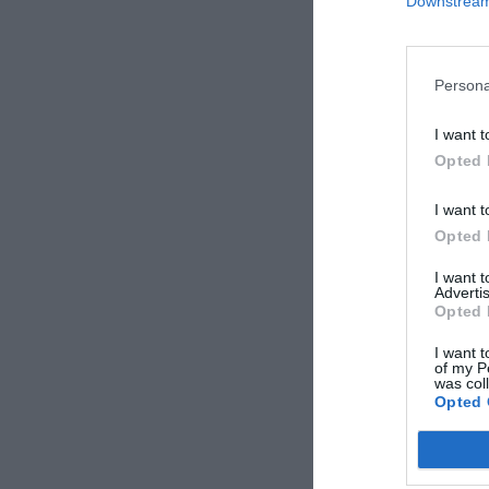
Downstream 
Persona
I want t
Opted 
Το ιστορικό 
I want t
στην Ελλάδα
Opted 
I want 
Advertis
Opted 
I want t
of my P
was col
Opted 