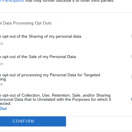
Participants
that may further disclose it to other third parties.
l Data Processing Opt Outs
o opt-out of the Sharing of my personal data.
In
υποβρύχιο «Πρωτεύς»
θα λειτουργήσει ως το πρώτο υποβρύχιο
o opt-out of the Sale of my Personal Data.
, ενταγμένο στο Πάρκο Ναυτικής Παράδοσης.
In
to opt-out of processing my Personal Data for Targeted
ing.
In
o opt-out of Collection, Use, Retention, Sale, and/or Sharing
ersonal Data that Is Unrelated with the Purposes for which it
lected.
Out
CONFIRM