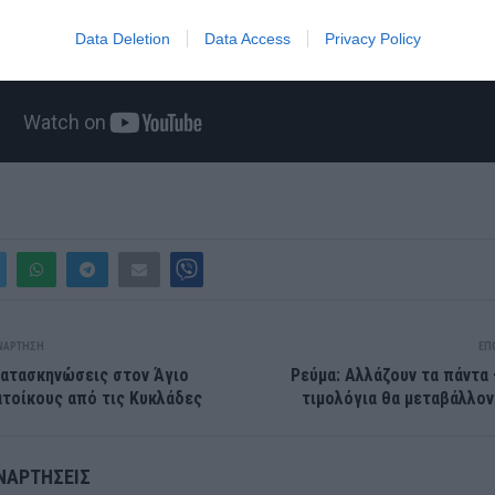
Data Deletion
Data Access
Privacy Policy
ΝΆΡΤΗΣΗ
ΕΠ
κατασκηνώσεις στον Άγιο
Ρεύμα: Αλλάζουν τα πάντα 
ατοίκους από τις Κυκλάδες
τιμολόγια θα μεταβάλλον
ΝΑΡΤΉΣΕΙΣ