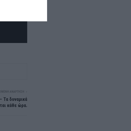
ΌΜΕΝΗ ΑΝΆΡΤΗΣΗ
– Τα δυναμικά
ται κάθε ώρα.