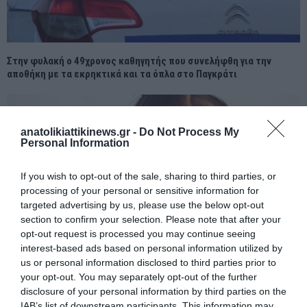
Στην φυλακή ο 49χρονος καθηγητής που συνελήφθη για την
αποθήκη με τα εκρηκτικά και τα όπλα στο Παγκράτι
anatolikiattikinews.gr -
Do Not Process My
Personal Information
If you wish to opt-out of the sale, sharing to third parties, or
processing of your personal or sensitive information for
targeted advertising by us, please use the below opt-out
section to confirm your selection. Please note that after your
opt-out request is processed you may continue seeing
interest-based ads based on personal information utilized by
us or personal information disclosed to third parties prior to
your opt-out. You may separately opt-out of the further
disclosure of your personal information by third parties on the
IAB’s list of downstream participants. This information may