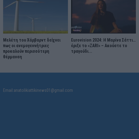
Μελέτη του Χάρβαρντ δείχνει
Eurovision 2024: Η Μαρίνα Σάττι…
πως οι ανεμογεννήτριες
έριξε το «ZARI» – Ακούστε το
προκαλούν περισσότερη
τραγούδι...
θέρμανση
Email:anatolikiattikinews01@gmail.com