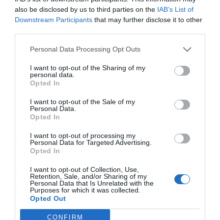
Κτηνωδία στη Σύρο: Σκότωσαν άλογο με σφαίρα στο κεφάλι
also be disclosed by us to third parties on the
IAB’s List of
Downstream Participants
that may further disclose it to other
third parties.
Personal Data Processing Opt Outs
I want to opt-out of the Sharing of my
personal data.
Opted In
I want to opt-out of the Sale of my
Personal Data.
Opted In
I want to opt-out of processing my
Personal Data for Targeted Advertising.
Opted In
Άνοιξαν λάθος σήραγγα 160 μέτρων στη γραμμή 4 του Μετρό: Η
I want to opt-out of Collection, Use,
Retention, Sale, and/or Sharing of my
απάντηση Ταχιάου
Personal Data that Is Unrelated with the
Purposes for which it was collected.
Opted Out
ΠΡΌΣΦΑΤΕΣ ΔΗΜΟΣΙΕΎΣΕΙΣ
CONFIRM