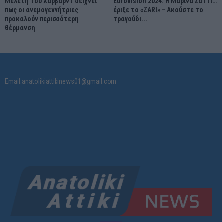
Μελέτη του Χάρβαρντ δείχνει
Eurovision 2024: Η Μαρίνα Σάττι…
πως οι ανεμογεννήτριες
έριξε το «ZARI» – Ακούστε το
προκαλούν περισσότερη
τραγούδι...
θέρμανση
Email:anatolikiattikinews01@gmail.com