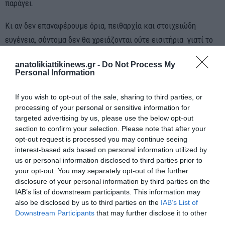
παράγει.
Κι αν δεν επαναφέρουμε όρια, πειθαρχία και στοιχειώδη
ευγένεια, σύντομα δεν θα χρειάζονται ούτε εισιτήρια γιατί το
θέαμα της βαρβαρότητας θα προβάλλεται παντού, δωρεάν.
anatolikiattikinews.gr -
Do Not Process My
Personal Information
If you wish to opt-out of the sale, sharing to third parties, or
processing of your personal or sensitive information for
targeted advertising by us, please use the below opt-out
section to confirm your selection. Please note that after your
opt-out request is processed you may continue seeing
ΠΡΟΗΓΟΎΜΕΝΗ ΑΝΆΡΤΗΣΗ
interest-based ads based on personal information utilized by
Καυσόξυλα: Αυξημένη ζήτηση και μειωμένες εισαγωγές
us or personal information disclosed to third parties prior to
φέρνουν πίεση στην αγορά – Άρχισαν οι προμήθειες
your opt-out. You may separately opt-out of the further
disclosure of your personal information by third parties on the
IAB’s list of downstream participants. This information may
ΕΠΌΜΕΝΗ ΑΝΆΡΤΗΣΗ
also be disclosed by us to third parties on the
IAB’s List of
Η δίκη του Βασίλη Μπισμπίκη διεκόπη – Η Δικαιοσύνη
Downstream Participants
that may further disclose it to other
οφείλει να μείνει καθρέφτης της αλήθειας
third parties.