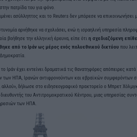
στην πατρίδα του για φόνο.
μένει ασύλληπτος και το Reuters δεν μπόρεσε να επικοινωνήσει μ
στυνομία αρνήθηκε να σχολιάσει, ενώ η ισραηλινή υπηρεσία πληρ
ποία βοήθησε την ελληνική έρευνα, είπε ότι
η σχεδιαζόμενη επίθ
ηκε από το Ιράν ως μέρος ενός πολυεθνικού δικτύου
που λει
 Δημοκρατία.
 το Ιράν έχει εντείνει δραματικά τις θανατηφόρες απόπειρες κατ
 των ΗΠΑ, Ιρανών αντιφρονούντων και εβραϊκών συμφερόντων σ
ι αλλού», δήλωσε στο ειδησεογραφικό πρακτορείο ο Μπρετ Χόλμγκ
διευθυντής του Αντιτρομοκρατικού Κέντρου, μιας υπηρεσίας συν
ηρεσιών των ΗΠΑ.