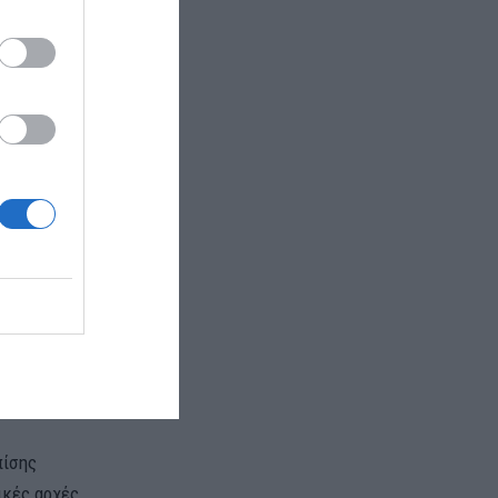
ιστανό
,
δικτύου που
ώλεια».
Οι δύο
τρομοκρατία.
του κράτηση
αφίες του
ας να
ίας Κεσσές,
ράνομη
ζουν αν θα
πίσης
ικές αρχές