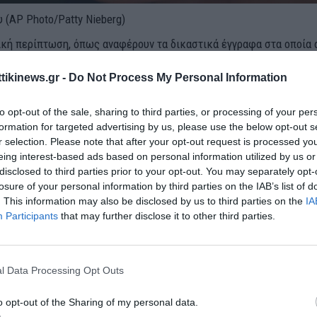
 (AP Photo/Patty Nieberg)
νική περίπτωση, όπως αναφέρουν τα δικαστικά έγγραφα στα οποία
πρακτορείο Reuters, ένας Πακιστανός εγκατεστημένος στο Ιράν, ο 
ttikinews.gr -
Do Not Process My Personal Information
 στρατολόγησε έναν παλιό του ομοεθνή γνώριμο που ζούσε στην Ε
Χάιντερ, και
τον έπεισε να πραγματοποιήσει επιθέσεις σε εβρ
to opt-out of the sale, sharing to third parties, or processing of your per
γοντάς του ότι εργαζόταν για μια ομάδα που θα πλήρωνε περίπου 1
formation for targeted advertising by us, please use the below opt-out s
r selection. Please note that after your opt-out request is processed y
eing interest-based ads based on personal information utilized by us or
disclosed to third parties prior to your opt-out. You may separately opt-
α δικαστικά έγγραφα, σε μια ανταλλαγή μηνυμάτων στην εφαρμο
losure of your personal information by third parties on the IAB’s list of
ο του 2023 οι δύο άνδρες συζήτησαν εάν θα χρησιμοποιήσουν εκρηκ
. This information may also be disclosed by us to third parties on the
IA
ν επίθεση.
Participants
that may further disclose it to other third parties.
υτά περιλαμβάνουν εκατοντάδες σελίδες αποδεικτικών στοιχείων
αν κατά τη διάρκεια της προανακριτικής έρευνας στην Ελλάδα,
l Data Processing Opt Outs
ανομένων καταθέσεων μαρτύρων, αστυνομικών και αποκρυπτογρ
o opt-out of the Sharing of my personal data.
το WhatsApp.