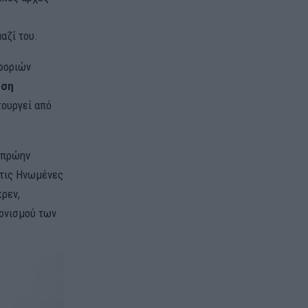
αζί του.
οφοριών
εση
τουργεί από
ά πρώην
τις Ηνωμένες
ρεν,
τονισμού των