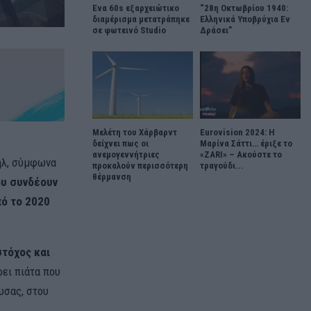
Ένα 60s εξαρχειώτικο
“28η Οκτωβρίου 1940:
διαμέρισμα μετατράπηκε
Ελληνικά Υποβρύχια Εν
σε φωτεινό Studio
Δράσει”
Μελέτη του Χάρβαρντ
Eurovision 2024: Η
δείχνει πως οι
Μαρίνα Σάττι… έριξε το
ανεμογεννήτριες
«ZARI» – Ακούστε το
αήλ, σύμφωνα
προκαλούν περισσότερη
τραγούδι...
θέρμανση
ου συνδέουν
ό το 2020
τόχος και
ει πιάτα που
υσας, στου