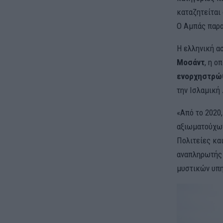
καταζητείται 
Ο Αμπάς παρα
Η ελληνική α
Μοσάντ
, η ο
ενορχηστρώθ
την Ισλαμική
«Από το 2020,
αξιωματούχων
Πολιτείες κα
αναπληρωτής 
μυστικών υπ