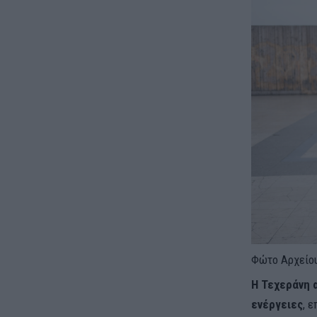
Φώτο Αρχείου
Η Τεχεράνη 
ενέργειες
, 