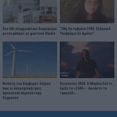
Ένα 60s εξαρχειώτικο διαμέρισμα
“28η Οκτωβρίου 1940: Ελληνικά
μετατράπηκε σε φωτεινό Studio
Υποβρύχια Εν Δράσει”
Μελέτη του Χάρβαρντ δείχνει
Eurovision 2024: Η Μαρίνα Σάττι…
πως οι ανεμογεννήτριες
έριξε το «ZARI» – Ακούστε το
προκαλούν περισσότερη
τραγούδι...
θέρμανση