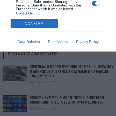
Retention, Sale, and/or Sharing of my
Personal Data that Is Unrelated with the
Purposes for which it was collected.
Opted Out
CONFIRM
ΗΠΑ: Νέα συντριβή αεροπλάνου – Αεροσκάφος με έξι
επιβαίνοντες έπεσε σε κατοικημένη περιοχή στη Φιλαδέλφεια
Data Deletion
Data Access
Privacy Policy
ΠΡΌΣΦΑΤΕΣ ΔΗΜΟΣΙΕΎΣΕΙΣ
ΧΙΡΟΣΙΜΑ: Η ΠΡΩΤΗ ΠΥΡΗΝΙΚΗ ΒΟΜΒΑ – Η ΜΕΡΑ ΠΟΥ
Ο ΑΝΘΡΩΠΟΣ ΑΠΕΚΤΗΣΕ ΤΗ ΔΥΝΑΜΗ ΝΑ ΑΦΑΝΙΣΕΙ
ΤΟΝ ΕΑΥΤΟ ΤΟΥ
6 Αυγούστου 2026
DISNEY – ΣΥΜΜΑΧΙΑ ΜΕ ΤΟ TIKTOK: ΑΝΟΙΓΕΙ ΤΗ
ΒΙΒΛΙΟΘΗΚΗ ΤΗΣ ΣΤΟΥΣ ΔΗΜΙΟΥΡΓΟΥΣ ΒΙΝΤΕΟ
6 Αυγούστου 2026