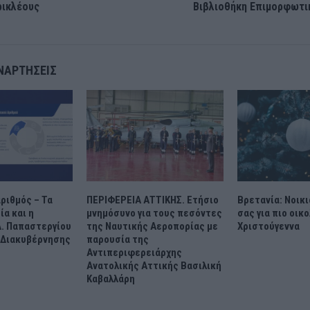
ρικλέους
Βιβλιοθήκη Επιμορφωτι
ΝΑΡΤΉΣΕΙΣ
ριθμός – Τα
ΠΕΡΙΦΕΡΕΙΑ ΑΤΤΙΚΗΣ. Ετήσιο
Βρετανία: Νοικ
ία και η
μνημόσυνο για τους πεσόντες
σας για πιο οικ
Δ. Παπαστεργίου
της Ναυτικής Αεροπορίας με
Χριστούγεννα
 Διακυβέρνησης
παρουσία της
Αντιπεριφερειάρχης
Ανατολικής Αττικής Βασιλική
Καβαλλάρη