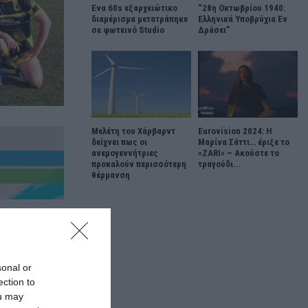
Ένα 60s εξαρχειώτικο
“28η Οκτωβρίου 1940:
διαμέρισμα μετατράπηκε
Ελληνικά Υποβρύχια Εν
σε φωτεινό Studio
Δράσει”
Μελέτη του Χάρβαρντ
Eurovision 2024: Η
δείχνει πως οι
Μαρίνα Σάττι… έριξε το
ανεμογεννήτριες
«ZARI» – Ακούστε το
προκαλούν περισσότερη
τραγούδι...
θέρμανση
sonal or
ection to
ou may