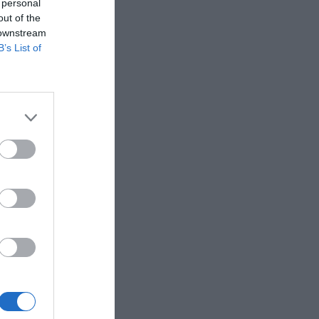
 personal
out of the
 downstream
B’s List of