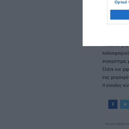
Opted 
Σήμερα η ποδ
Σκούφος, γκρε
μήνυματικου 
ΑΟ Τρίγλια Ρ
Φίλαθλοι φέρ
ποδοσφαιρικά
συγκρότημα, γ
Ελάτε και χα
σας χειροκρό
Η είσοδος είν
ΠΡΟΗΓΟΎΜΕΝΗ Α