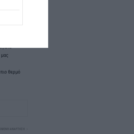
Ραφήνα!!!
γιώτης
 έναν αγώνα
λαίμαχους του
μεγάλα
 μας
 πιο θερμό
ΌΜΕΝΗ ΑΝΆΡΤΗΣΗ