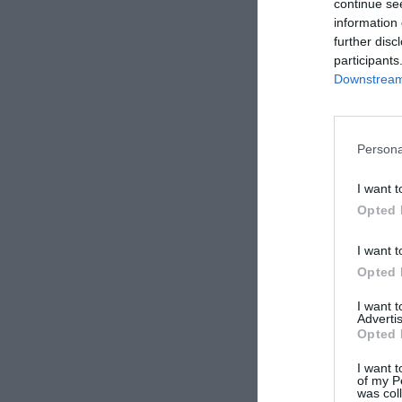
continue se
information 
further disc
participants
Downstream 
Persona
I want t
Opted 
I want t
Opted 
I want 
Advertis
Opted 
I want t
of my P
was col