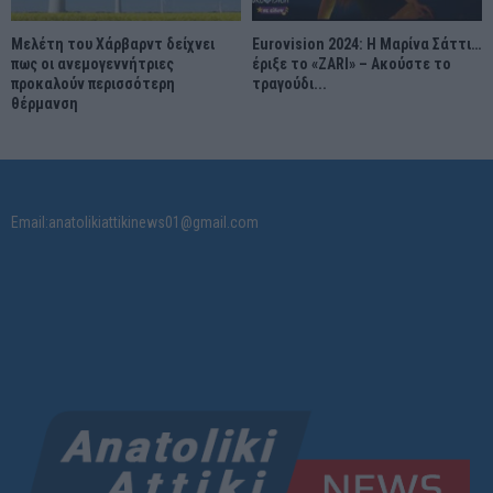
Μελέτη του Χάρβαρντ δείχνει
Eurovision 2024: Η Μαρίνα Σάττι…
πως οι ανεμογεννήτριες
έριξε το «ZARI» – Ακούστε το
προκαλούν περισσότερη
τραγούδι...
θέρμανση
Email:anatolikiattikinews01@gmail.com