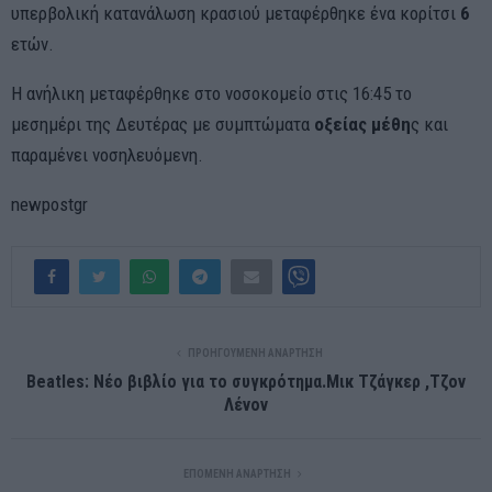
υπερβολική κατανάλωση κρασιού μεταφέρθηκε ένα κορίτσι
6
ετών.
Η ανήλικη μεταφέρθηκε στο νοσοκομείο στις 16:45 το
μεσημέρι της Δευτέρας με συμπτώματα
οξείας μέθη
ς και
παραμένει νοσηλευόμενη.
newpostgr
ΠΡΟΗΓΟΎΜΕΝΗ ΑΝΆΡΤΗΣΗ
Beatles: Νέο βιβλίο για το συγκρότημα.Μικ Τζάγκερ ,Τζον
Λένον
ΕΠΌΜΕΝΗ ΑΝΆΡΤΗΣΗ