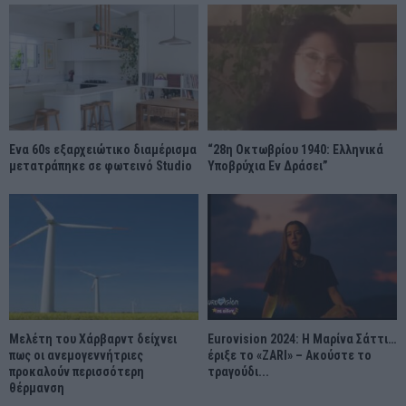
Ένα 60s εξαρχειώτικο διαμέρισμα
“28η Οκτωβρίου 1940: Ελληνικά
μετατράπηκε σε φωτεινό Studio
Υποβρύχια Εν Δράσει”
Μελέτη του Χάρβαρντ δείχνει
Eurovision 2024: Η Μαρίνα Σάττι…
πως οι ανεμογεννήτριες
έριξε το «ZARI» – Ακούστε το
προκαλούν περισσότερη
τραγούδι...
θέρμανση