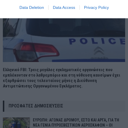
Data Deletion
Data Access
Privacy Policy
Ελληνικό FBI: Τρεις μεγάλες εγκληματικές οργανώσεις που
εμπλέκονταν στο λαθρεμπόριο και στη νόθευση καυσίμων έχει
εξαρθρώσει τους τελευταίους μήνες η Διεύθυνση
Αντιμετώπισης Οργανωμένου Εγκλήματος.
ΠΡΌΣΦΑΤΕΣ ΔΗΜΟΣΙΕΎΣΕΙΣ
ΕΥΡΩΠΗ: ΑΓΩΝΑΣ ΔΡΟΜΟΥ, ΕΣΤΩ ΚΑΙ ΑΡΓΑ, ΓΙΑ ΤΗ
ΝΕΑ ΓΕΝΙΑ ΠΥΡΟΣΒΕΣΤΙΚΩΝ ΑΕΡΟΣΚΑΦΩΝ – ΟΙ