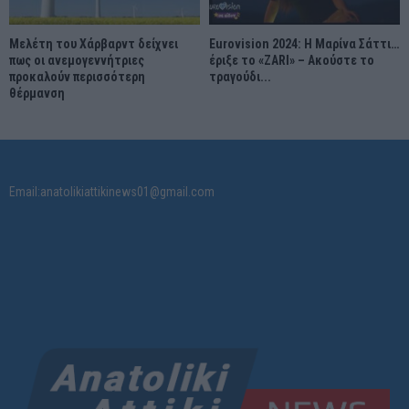
Μελέτη του Χάρβαρντ δείχνει
Eurovision 2024: Η Μαρίνα Σάττι…
πως οι ανεμογεννήτριες
έριξε το «ZARI» – Ακούστε το
προκαλούν περισσότερη
τραγούδι...
θέρμανση
Email:anatolikiattikinews01@gmail.com