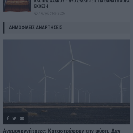
ΚΛΟΠΗΣ ΧΑΛΚΟΥ – ΔΥΟ ΣΥΛΛΗΨΕΙΣ ΓΙΑ ΘΑΝΑΤΗΦΟΡΑ
ΕΚΘΕΣΗ
7 Αυγούστου 2026
ΔΗΜΟΦΙΛΕΊΣ ΑΝΑΡΤΉΣΕΙΣ
Ανεμογεννήτριες: Καταστρέφουν την φύση, Δεν