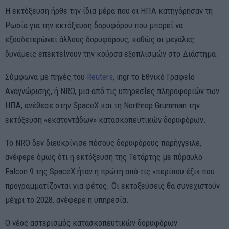
Η εκτόξευση ήρθε την ίδια μέρα που οι ΗΠΑ κατηγόρησαν τη
Ρωσία για την εκτόξευση δορυφόρου που μπορεί να
εξουδετερώνει άλλους δορυφόρους, καθώς οι μεγάλες
δυνάμεις επεκτείνουν την κούρσα εξοπλισμών στο Διάστημα.
Σύμφωνα με πηγές του
Reuters
, ingr το Εθνικό Γραφείο
Αναγνώρισης, ή NRO, μια από τις υπηρεσίες πληροφοριών των
ΗΠΑ, ανέθεσε στην SpaceX και τη Northrop Grumman την
εκτόξευση «εκατοντάδων» κατασκοπευτικών δορυφόρων.
Το NRO δεν διευκρίνισε πόσους δορυφόρους παρήγγειλε,
ανέφερε όμως ότι η εκτόξευση της Τετάρτης με πύραυλο
Falcon 9 της SpaceX ήταν η πρώτη από τις «περίπου έξι» που
προγραμματίζονται για φέτος. Οι εκτοξεύσεις θα συνεχιστούν
μέχρι το 2028, ανέφερε η υπηρεσία.
Ο νέος αστερισμός κατασκοπευτικών δορυφόρων