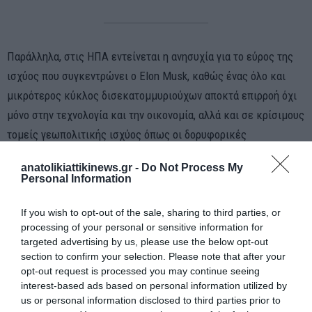
Παράλληλα, στις ΗΠΑ εντείνεται η ανησυχία για το εύρος της
ισχύος που συγκεντρώνει ο Elon Musk, καθώς ένας όλο και
μικρότερος κύκλος δισεκατομμυριούχων αποκτά επιρροή όχι
μόνο στην τεχνολογία και την οικονομία, αλλά και σε κρίσιμους
τομείς γεωπολιτικής ισχύος όπως οι δορυφορικές
επικοινωνίες, η άμυνα, η τεχνητή νοημοσύνη και πλέον το ίδιο
anatolikiattikinews.gr -
Do Not Process My
το διάστημα.
Personal Information
Αναλυτές προειδοποιούν ότι η σύγκλιση ιδιωτικού κεφαλαίου,
στρατηγικών υποδομών και πολιτικής επιρροής δημιουργεί ένα
If you wish to opt-out of the sale, sharing to third parties, or
processing of your personal or sensitive information for
νέο μοντέλο
«ιδιωτικής
υπερδύναμης»
με επιρροή που σε
targeted advertising by us, please use the below opt-out
ορισμένες περιπτώσεις αρχίζει να συγκρίνεται ακόμη και με
section to confirm your selection. Please note that after your
εκείνη κρατών.
opt-out request is processed you may continue seeing
interest-based ads based on personal information utilized by
us or personal information disclosed to third parties prior to