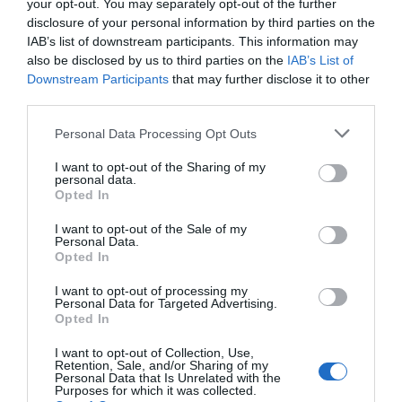
your opt-out. You may separately opt-out of the further
disclosure of your personal information by third parties on the
IAB’s list of downstream participants. This information may
also be disclosed by us to third parties on the
IAB’s List of
ΠΡΟΗΓΟΎΜΕΝΗ ΑΝΆΡΤΗΣΗ
Downstream Participants
that may further disclose it to other
ΤΟΥΡΚΙΑ: ΝΕΟ ΣΗΜΑ ΠΙΕΣΗΣ ΣΤΗΝ ΟΙΚΟΝΟΜΙΑ — ΣΠΑΝΙΑ
third parties.
ΑΘΕΤΗΣΗ ΕΤΑΙΡΙΚΟΥ ΧΡΕΟΥΣ ΑΠΟ ΤΗΝ KONTROLMATIK, ΔΕΝ
ΑΠΟΠΛΗΡΩΣΕ ΟΜΟΛΟΓΑ ΣΕ ΛΙΡΕΣ
Personal Data Processing Opt Outs
I want to opt-out of the Sharing of my
personal data.
ΕΠΌΜΕΝΗ ΑΝΆΡΤΗΣΗ
Opted In
ΘΕΣΣΑΛΟΝΙΚΗ: ΜΕ ΗΛΕΚΤΡΙΚΟ ΠΑΤΙΝΙ Η ΔΙΑΚΙΝΗΣΗ
ΜΕΤΑΝΑΣΤΩΝ — ΣΥΝΕΛΗΦΘΗ 17ΧΡΟΝΟΣ ΣΤΗΝ ΑΝΩ ΠΟΛΗ
I want to opt-out of the Sale of my
Personal Data.
Opted In
ΣΧΕΤΙΚΈΣ ΑΝΑΡΤΉΣΕΙΣ
I want to opt-out of processing my
Personal Data for Targeted Advertising.
Opted In
I want to opt-out of Collection, Use,
Retention, Sale, and/or Sharing of my
Personal Data that Is Unrelated with the
Purposes for which it was collected.