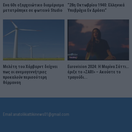
Ένα 60s εξαρχειώτικο διαμέρισμα
“28η Οκτωβρίου 1940: Ελληνικά
μετατράπηκε σε φωτεινό Studio
Υποβρύχια Εν Δράσει”
Μελέτη του Χάρβαρντ δείχνει
Eurovision 2024: Η Μαρίνα Σάττι…
πως οι ανεμογεννήτριες
έριξε το «ZARI» – Ακούστε το
προκαλούν περισσότερη
τραγούδι...
θέρμανση
Email:anatolikiattikinews01@gmail.com