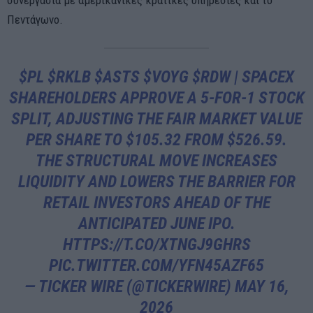
συνεργασία με αμερικανικές κρατικές υπηρεσίες και το
Πεντάγωνο.
$PL
$RKLB
$ASTS
$VOYG
$RDW
| SPACEX
SHAREHOLDERS APPROVE A 5-FOR-1 STOCK
SPLIT, ADJUSTING THE FAIR MARKET VALUE
PER SHARE TO $105.32 FROM $526.59.
THE STRUCTURAL MOVE INCREASES
LIQUIDITY AND LOWERS THE BARRIER FOR
RETAIL INVESTORS AHEAD OF THE
ANTICIPATED JUNE IPO.
HTTPS://T.CO/XTNGJ9GHRS
PIC.TWITTER.COM/YFN45AZF65
— TICKER WIRE (@TICKERWIRE)
MAY 16,
2026