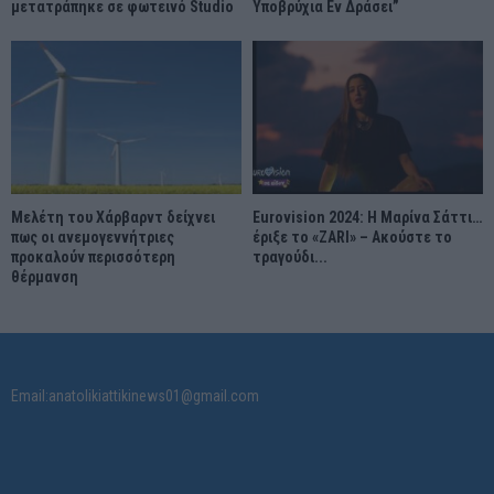
μετατράπηκε σε φωτεινό Studio
Υποβρύχια Εν Δράσει”
Μελέτη του Χάρβαρντ δείχνει
Eurovision 2024: Η Μαρίνα Σάττι…
πως οι ανεμογεννήτριες
έριξε το «ZARI» – Ακούστε το
προκαλούν περισσότερη
τραγούδι...
θέρμανση
Email:anatolikiattikinews01@gmail.com