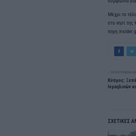
συμφωνία για
Μέχρι το τέλ
στο νησί της
πηγη.insider.g
ΠΡΟΗΓΟΎΜΕΝΗ Α
Κύπρος: Ξεπέ
Ισραηλινών κ
ΣΧΕΤΙΚΈΣ Α