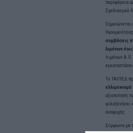
περιφέρεια αλ
Σχεδιασμού Λ
Σημειώνεται 
Ηγουμενίτσας
συμβάσεις π
λιμένων έως
Λιμένων Α.Ε.
εγκαταστάσει
Το ΤΑΙΠΕΔ πρ
ελλιμενισμό
αξιοποίηση τ
φιλοξενήσει 
αναψυχής.
Σύμφωνα με π