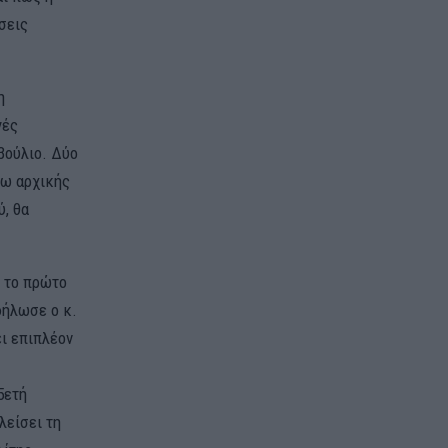
σεις
η
γές
βούλιο. Δύο
σω αρχικής
, θα
ο το πρώτο
δήλωσε ο κ.
ει επιπλέον
5ετή
λείσει τη