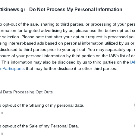
υ εξυπηρετεί την ακτοπλοΐα, και «πόστο» για κρουαζιέρα ή ακόμα 
χονται στην Ελλάδα και επιθυμούν να «δέσουν» στην Αττική και τη
ttikinews.gr -
Do Not Process My Personal Information
της αγοράς αναφέρουν ότι
μεγάλες εταιρείες του χώρου κρουα
to opt-out of the sale, sharing to third parties, or processing of your per
χικό ενδιαφέρον για τον μετασχηματισμό του Λιμένα Λαυρίο
formation for targeted advertising by us, please use the below opt-out s
ιερόπλοιων.
Η δυνατότητα, ωστόσο, αυτή θα πρέπει να περιλάβει 
r selection. Please note that after your opt-out request is processed y
ων υποδομών του.
eing interest-based ads based on personal information utilized by us or
disclosed to third parties prior to your opt-out. You may separately opt-
έσεις με οδικούς άξονες, σιδηρόδρομο,
losure of your personal information by third parties on the IAB’s list of
. This information may also be disclosed by us to third parties on the
IA
όμιο
Participants
that may further disclose it to other third parties.
 ακριβές μοντέλο αξιοποίησης είναι υπό διερεύνηση και θα «κλει
τη συνδρομή των συμβούλων. Ταυτόχρονα έχει ξεκινήσει η προσπ
l Data Processing Opt Outs
του πρώτου «πράσινου» λιμένα του χαρτοφυλακίου του ΤΑΙΠΕΔ, μ
o opt-out of the Sharing of my personal data.
Green Port Lavrio.
In
ει μάλιστα και το γεγονός ότι ήδη έχει γίνει ο διαγωνισμός για τ
o opt-out of the Sale of my Personal Data.
Οδού ενώ αναμένονται αποφάσεις για τις επεκτάσεις του οδικού άξ
In