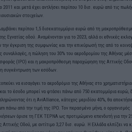
ο 2011 και μετά έχει αντλήσει περίπου 10 δισ. ευρώ από τις πωλή
ιουσιακών στοιχείων.
λαμβάνει περίπου 1,5 δισεκατομμύριο ευρώ από τη μακροπρόθεσμ
ης Εγνατίας οδού. Αναμένονταν για το 2023, αλλά οι εθνικές εκλο
 την έγκριση της συμφωνίας και την επικύρωσή της από το κοινο
ς συναλλαγές, η πώληση του 30% του αεροδρομίου της Αθήνας μέ
σφοράς (IPO) και η μακροπρόθεσμη παραχώρηση της Αττικής Οδού
τη συγκέντρωση των εσόδων.
οπεύει να εισαγάγει το αεροδρόμιο της Αθήνας στο χρηματιστήρι
 και το έσοδο μπορεί να φτάσει πάνω από 750 εκατομμύρια ευρώ, 
ληρώνοντας ότι η AviAlliance, κάτοχος μεριδίου 40%, θα αποκτήσ
um πάνω από την τιμή της IPO. Τον περασμένο μήνα, ο οργανισμός
ιήσεων όρισε τη ΓΕΚ ΤΕΡΝΑ ως προτιμώμενο επενδυτή για την 2
ς Αττικής Οδού, με αντίτιμο 3,27 δισ. ευρώ. Η Ελλάδα ελπίζει να κ