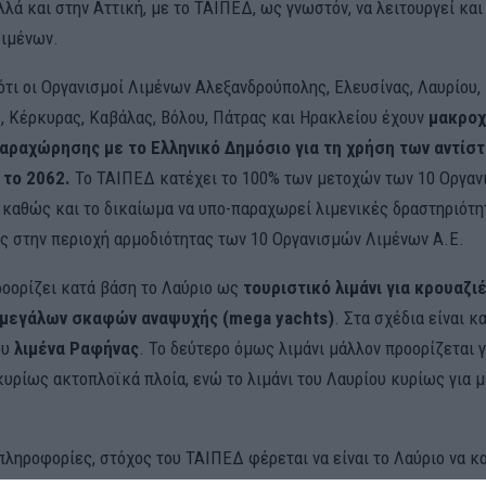
λά και στην Αττική, με το ΤΑΙΠΕΔ, ως γνωστόν, να λειτουργεί κα
ιμένων.
ότι οι Οργανισμοί Λιμένων Αλεξανδρούπολης, Ελευσίνας, Λαυρίου,
, Κέρκυρας, Καβάλας, Βόλου, Πάτρας και Ηρακλείου έχουν
μακροχ
αραχώρησης με το Ελληνικό Δημόσιο για τη χρήση των αντίσ
 το 2062.
Το ΤΑΙΠΕΔ κατέχει το 100% των μετοχών των 10 Οργα
 καθώς και το δικαίωμα να υπο-παραχωρεί λιμενικές δραστηριότη
ς στην περιοχή αρμοδιότητας των 10 Οργανισμών Λιμένων Α.Ε.
οορίζει κατά βάση το Λαύριο ως
τουριστικό λιμάνι για κρουαζι
 μεγάλων σκαφών αναψυχής (mega yachts)
. Στα σχέδια είναι κα
ου
λιμένα Ραφήνας
. Το δεύτερο όμως λιμάνι μάλλον προορίζεται γ
κυρίως ακτοπλοϊκά πλοία, ενώ το λιμάνι του Λαυρίου κυρίως για 
ληροφορίες, στόχος του ΤΑΙΠΕΔ φέρεται να είναι το Λαύριο να κα