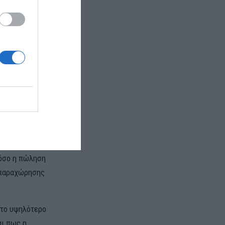
ΝΑ, ΑΚΤΩΡ
όδρομου
ήνα (μέσω
ροδρόμιο
.
 Αττική
μείωσε ότι η
υρώ
μέσα στο
όσο η πώληση
ς παραχώρησης
ι το υψηλότερο
αι πως η