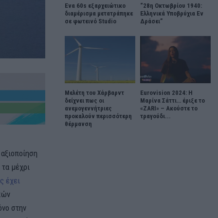
Ένα 60s εξαρχειώτικο
“28η Οκτωβρίου 1940:
διαμέρισμα μετατράπηκε
Ελληνικά Υποβρύχια Εν
σε φωτεινό Studio
Δράσει”
Μελέτη του Χάρβαρντ
Eurovision 2024: Η
δείχνει πως οι
Μαρίνα Σάττι… έριξε το
ανεμογεννήτριες
«ZARI» – Ακούστε το
προκαλούν περισσότερη
τραγούδι...
θέρμανση
 αξιοποίηση
 τα μέχρι
ς έχει
κών
όνο στην