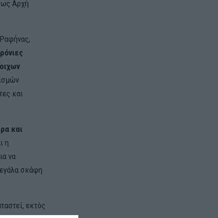
ι ως Αρχή
 Ραφήνας,
ρόνιες
τοιχων
νισμών
τες και
έρα και
ι η
ια να
μεγάλα σκάφη
ταστεί, εκτός