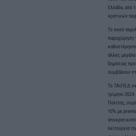
Ελλάδα, από τ
κρατικών περ
Το ποσό περι
παραχώρηση τ
καθυστέρησαν
άλλες μεγάλε
δημόσιας προ
συμβάλουν σ
Το ΤΑΙΠΕΔ σκ
τρίμηνο 2024
Πολίτης, συμπ
10% με premi
αποκρατικοπο
λειτουργία τη