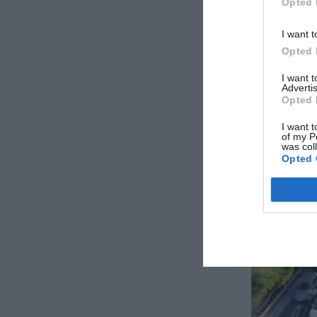
Opted 
Βέβαια στις 
κυκλοφορία ε
I want t
Opted 
προκαλέσει η
I want 
Advertis
Opted 
I want t
of my P
was col
Opted 