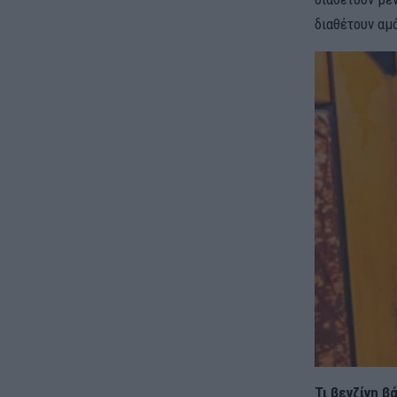
διαθέτουν αμ
Τι βενζίνη β