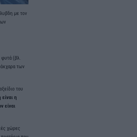
όλυβδη με τον
δων
 φυτά (βλ.
 σάκχαρα των
οξείδιο του
είναι η
ν είναι
κές χώρες
 πρατήρια που