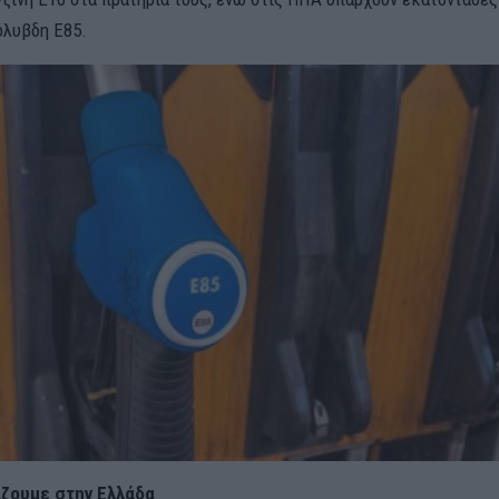
όλυβδη Ε85.
άζουμε στην Ελλάδα