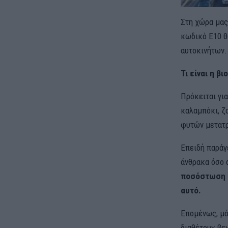
Στη χώρα μας,
κωδικό Ε10 θ
αυτοκινήτων.
Τι είναι η β
Πρόκειται για
καλαμπόκι, ζ
φυτών μετατρ
Επειδή παράγε
άνθρακα όσο 
ποσόστωση τ
αυτό.
Επομένως, μό
διαθέτουν βε