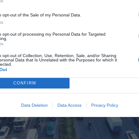
In
περισσότερες ευρωπαϊκές χώρες, ο στόλος των αυτοκινήτων που 
ίναι σημαντικά νεότερος κάτι που περιορίζει τα προβλήματα που
o opt-out of the Sale of my Personal Data.
In
 επικράτηση των νέων τύπων αμόλυβδης.
to opt-out of processing my Personal Data for Targeted
ing.
In
o opt-out of Collection, Use, Retention, Sale, and/or Sharing
ersonal Data that Is Unrelated with the Purposes for which it
lected.
Out
CONFIRM
Data Deletion
Data Access
Privacy Policy