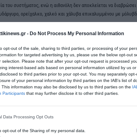
ία του συστήματος, ενώ η αιθανόλη δεν αποκλείεται να διαβρώσει
ευδάργυρο, ορείχαλκο, χαλκό και χάλυβα επικαλυμμένου με μόλυβδ
ttikinews.gr -
Do Not Process My Personal Information
to opt-out of the sale, sharing to third parties, or processing of your per
formation for targeted advertising by us, please use the below opt-out s
r selection. Please note that after your opt-out request is processed y
eing interest-based ads based on personal information utilized by us or
disclosed to third parties prior to your opt-out. You may separately opt-
losure of your personal information by third parties on the IAB’s list of
. This information may also be disclosed by us to third parties on the
IA
Participants
that may further disclose it to other third parties.
έραμε, υπάρχουν πολλές μάρκες που απαγορεύουν τη χρήση της 
 έτος κατασκευής πριν το 2011, δηλαδή είναι ηλικίας άνω των 12 
l Data Processing Opt Outs
ς όπως η Γαλλία, τα περισσότερα πρατήρια δεν διαθέτουν πλ
μόλυβδη βενζίνη, καθώς έχει κυριαρχήσει η E10.
o opt-out of the Sharing of my personal data.