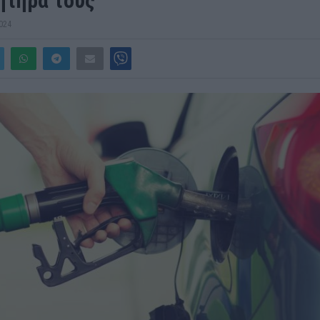
νητήρα τους
024