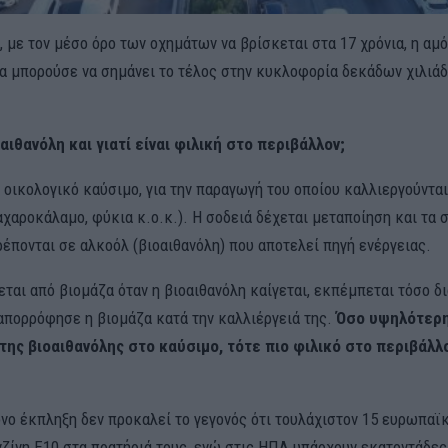
 με τον μέσο όρο των οχημάτων να βρίσκεται στα 17 χρόνια, η αμ
α μπορούσε να σημάνει το τέλος στην κυκλοφορία δεκάδων χιλιά
ιοαιθανόλη και γιατί είναι φιλική στο περιβάλλον;
 οικολογικό καύσιμο, για την παραγωγή του οποίου καλλιεργούνται
αχαροκάλαμο, φύκια κ.ο.κ.). Η σοδειά δέχεται μεταποίηση και τα
έπονται σε αλκοόλ (βιοαιθανόλη) που αποτελεί πηγή ενέργειας.
ται από βιομάζα όταν η βιοαιθανόλη καίγεται, εκπέμπεται τόσο δι
απορρόφησε η βιομάζα κατά την καλλιέργειά της.
Όσο υψηλότερη 
ης βιοαιθανόλης στο καύσιμο, τότε πιο φιλικό στο περιβάλλο
νο έκπληξη δεν προκαλεί το γεγονός ότι τουλάχιστον 15 ευρωπαϊ
νζίνη Ε10 στα πρατήριά τους, ενώ στις ΗΠΑ υπάρχουν εκατοντάδες