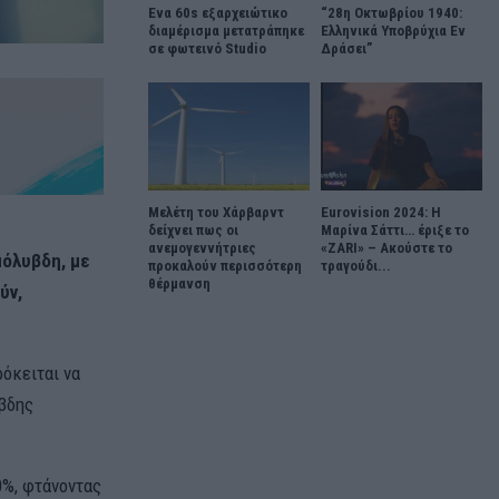
Ένα 60s εξαρχειώτικο
“28η Οκτωβρίου 1940:
διαμέρισμα μετατράπηκε
Ελληνικά Υποβρύχια Εν
σε φωτεινό Studio
Δράσει”
Μελέτη του Χάρβαρντ
Eurovision 2024: Η
δείχνει πως οι
Μαρίνα Σάττι… έριξε το
ανεμογεννήτριες
«ZARI» – Ακούστε το
μόλυβδη, με
προκαλούν περισσότερη
τραγούδι...
θέρμανση
ύν,
όκειται να
βδης
0%, φτάνοντας