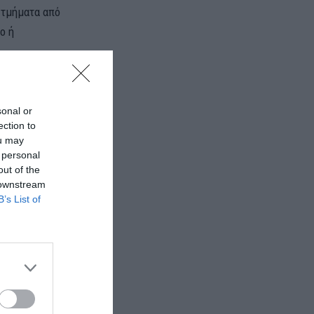
 τμήματα από
ο ή
sonal or
ection to
ou may
 personal
out of the
 downstream
B’s List of
Ε10 σε
ετών.
έον τη