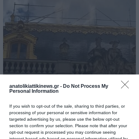
Οι τουρίστες απομακρύνονται από το Παλάτι των Βερσαλλιών
anatolikiattikinews.gr -
Do Not Process My
καθώς ξέσπασε φωτιά στη στέγη
Personal Information
If you wish to opt-out of the sale, sharing to third parties, or
processing of your personal or sensitive information for
targeted advertising by us, please use the below opt-out
section to confirm your selection. Please note that after your
opt-out request is processed you may continue seeing
interest-based ads based on personal information utilized by