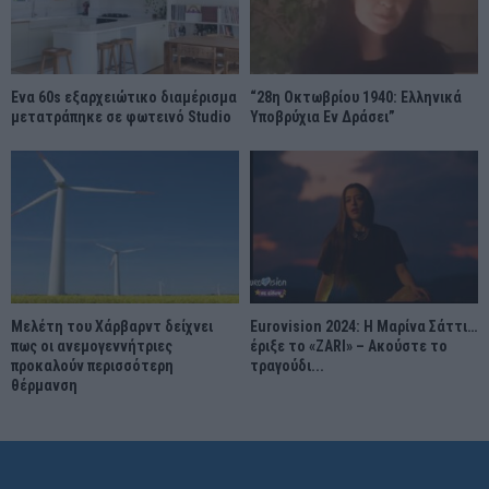
Ένα 60s εξαρχειώτικο διαμέρισμα
“28η Οκτωβρίου 1940: Ελληνικά
μετατράπηκε σε φωτεινό Studio
Υποβρύχια Εν Δράσει”
Μελέτη του Χάρβαρντ δείχνει
Eurovision 2024: Η Μαρίνα Σάττι…
πως οι ανεμογεννήτριες
έριξε το «ZARI» – Ακούστε το
προκαλούν περισσότερη
τραγούδι...
θέρμανση