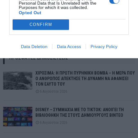
Personal Data that Is Unrelated with the
Purposes for which it was collected.
Opted Out
CONFIRM
Αυτό θα είναι το smartphone της Tesla: Όλα όσα γνωρίζουμε για
το νέο κινητό που θα κυκλοφορίσει ο Έλον Μασκ
Data Deletion
Data Access
Privacy Policy
ΠΡΌΣΦΑΤΕΣ ΔΗΜΟΣΙΕΎΣΕΙΣ
ΧΙΡΟΣΙΜΑ: Η ΠΡΩΤΗ ΠΥΡΗΝΙΚΗ ΒΟΜΒΑ – Η ΜΕΡΑ ΠΟΥ
Ο ΑΝΘΡΩΠΟΣ ΑΠΕΚΤΗΣΕ ΤΗ ΔΥΝΑΜΗ ΝΑ ΑΦΑΝΙΣΕΙ
ΤΟΝ ΕΑΥΤΟ ΤΟΥ
6 Αυγούστου 2026
DISNEY – ΣΥΜΜΑΧΙΑ ΜΕ ΤΟ TIKTOK: ΑΝΟΙΓΕΙ ΤΗ
ΒΙΒΛΙΟΘΗΚΗ ΤΗΣ ΣΤΟΥΣ ΔΗΜΙΟΥΡΓΟΥΣ ΒΙΝΤΕΟ
6 Αυγούστου 2026