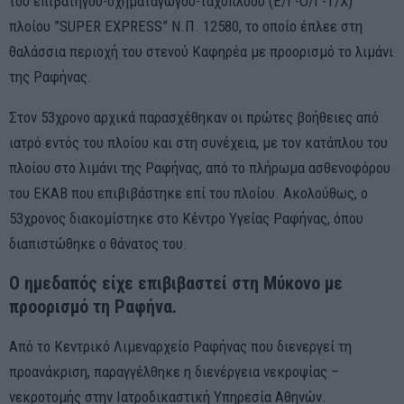
του επιβατηγού-οχηματαγωγού-ταχύπλοου (Ε/Γ-Ο/Γ-Τ/Χ)
πλοίου ”SUPER EXPRESS” Ν.Π. 12580, το οποίο έπλεε στη
θαλάσσια περιοχή του στενού Καφηρέα με προορισμό το λιμάνι
της Ραφήνας.
Στον 53χρονο αρχικά παρασχέθηκαν οι πρώτες βοήθειες από
ιατρό εντός του πλοίου και στη συνέχεια, με τον κατάπλου του
πλοίου στο λιμάνι της Ραφήνας, από το πλήρωμα ασθενοφόρου
του ΕΚΑΒ που επιβιβάστηκε επί του πλοίου. Ακολούθως, ο
53χρονος διακομίστηκε στο Κέντρο Υγείας Ραφήνας, όπου
διαπιστώθηκε ο θάνατος του.
Ο ημεδαπός είχε επιβιβαστεί στη Μύκονο με
προορισμό τη Ραφήνα.
Από το Κεντρικό Λιμεναρχείο Ραφήνας που διενεργεί τη
προανάκριση, παραγγέλθηκε η διενέργεια νεκροψίας –
νεκροτομής στην Ιατροδικαστική Υπηρεσία Αθηνών.