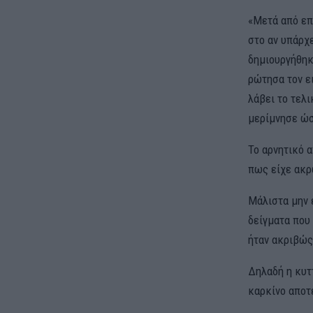
«Μετά από επ
στο αν υπάρχε
δημιουργήθηκε
ρώτησα τον ει
λάβει το τελ
μερίμνησε ώσ
Το αρνητικό 
πως είχε ακρ
Μάλιστα μην 
δείγματα που
ήταν ακριβώς 
Δηλαδή η κυτ
καρκίνο αποτ