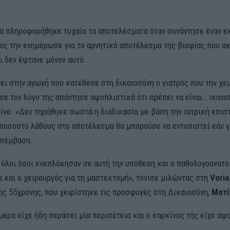
ια πληροφορήθηκε τυχαία τα αποτελέσματα όταν συνάντησε έναν 
οίος την ενημέρωσε για το αρνητικό αποτέλεσμα της βιοψίας που α
ι δεν έφτανε μόνον αυτό.
ι στην αγωγή που κατέθεσε στη δικαιοσύνη ο γιατρός που την χε
σε τον λόγο της απάντησε αφοπλιστικά ότι πρέπει να είναι… ικαν
κίνο. «Δεν τηρήθηκε σωστά η διαδικασία με βάση την ιατρική επισ
 ποσοστό λάθους στο αποτέλεσμα θα μπορούσε να εντοπιστεί εάν γ
επέμβαση.
 όλοι όσοι ενεπλάκησαν σε αυτή την υπόθεση και ο παθολογοανατό
 και ο χειρουργός για τη μαστεκτομή», τόνισε μιλώντας στη
Voria
ης 55χρονης, που χειρίστηκε τις προσφυγές στη Δικαιοσύνη,
Ματί
ερα είχε ήδη περάσει μία περιπέτεια και ο καρκίνος τής είχε αφα