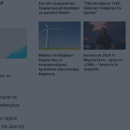
ην
Ένα 60s εξαρχειώτικο
“28η Οκτωβρίου 1940:
διαμέρισμα μετατράπηκε
Ελληνικά Υποβρύχια Εν
σε φωτεινό Studio
Δράσει”
Μελέτη του Χάρβαρντ
Eurovision 2024: Η
δείχνει πως οι
Μαρίνα Σάττι… έριξε το
ανεμογεννήτριες
«ZARI» – Ακούστε το
προκαλούν περισσότερη
τραγούδι...
θέρμανση
σει το
τηκαν τα
ανθασμένα.
σε ταχεία
 την ώρα της