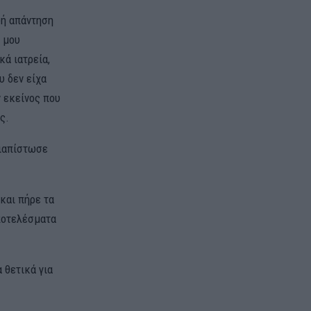
φή απάντηση
, μου
κά ιατρεία,
υ δεν είχα
ν εκείνος που
ς.
διαπίστωσε
και πήρε τα
αποτελέσματα
 θετικά για