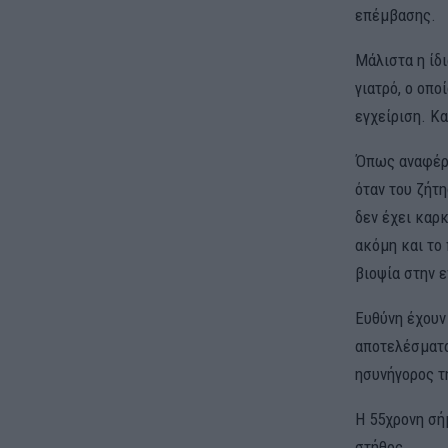
επέμβασης.
Μάλιστα η ίδ
γιατρό, ο οπ
εγχείριση. Κα
Όπως αναφέρε
όταν του ζήτη
δεν έχει καρ
ακόμη και το
βιοψία στην 
Ευθύνη έχουν
αποτελέσματα
ησυνήγορος τ
Η 55χρονη σήμ
στήθος.