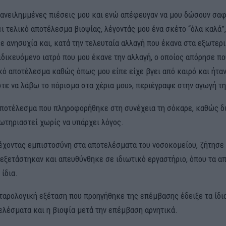
ανειλημμένες πιέσεις μου και ενώ απέφευγαν να μου δώσουν σα
ι τελικό αποτέλεσμα βιοψίας, λέγοντάς μου ένα σκέτο “όλα καλά”
 ανησυχία και, κατά την τελευταία αλλαγή που έκανα στα εξωτερι
δικευόμενο ιατρό που μου έκανε την αλλαγή, ο οποίος απόρησε πο
ικό αποτέλεσμα καθώς όπως μου είπε είχε βγει από καιρό και ήτα
τε να λάβω το πόρισμα στα χέρια μου», περιέγραψε στην αγωγή τη
αποτέλεσμα που πληροφορήθηκε στη συνέχεια τη σόκαρε, καθώς 
ωτηριαστεί χωρίς να υπάρχει λόγος.
έχοντας εμπιστοσύνη στα αποτελέσματα του νοσοκομείου, ζήτησε 
 εξετάστηκαν και απευθύνθηκε σε ιδιωτικό εργαστήριο, όπου τα 
ίδια.
ταρολογική εξέταση που προηγήθηκε της επέμβασης έδειξε τα ίδια
ελέσματα και η βιοψία μετά την επέμβαση αρνητικά.