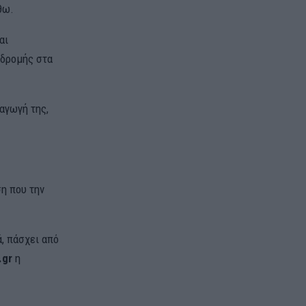
θω.
αι
νδρομής στα
αγωγή της,
η που την
ά, πάσχει από
.gr
η