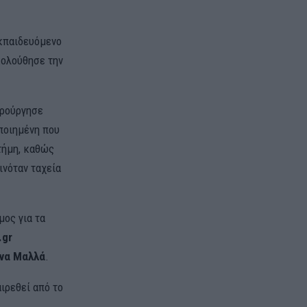
εκπαιδευόμενο
κολούθησε την
ιρούργησε
οποιημένη που
τήμη, καθώς
ινόταν ταχεία
μος για τα
.gr
να Μαλλά
.
ιρεθεί από το