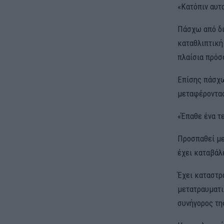
«Κατόπιν αυτ
Πάσχω από δι
καταθλιπτική
πλαίσια πρόσ
Επίσης πάσχω
μεταφέροντας
«Έπαθε ένα τ
Προσπαθεί με
έχει καταβάλ
Έχει καταστρα
μετατραυματι
συνήγορος τη