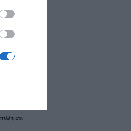
οι γιατροί.
ανασφάλεια
χολογικά»,
η
Voria.gr.
υστήθηκε η
ντας πως είχε
α.
ίς να γίνει
ήθος και τους
ποτελέσματα