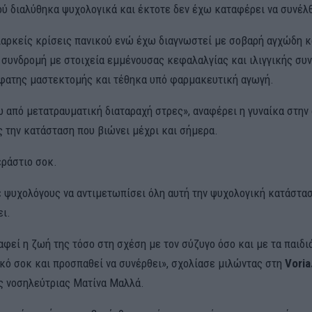
ού διαλύθηκα ψυχολογικά και έκτοτε δεν έχω καταφέρει να συνέλ
αρκείς κρίσεις πανικού ενώ έχω διαγνωστεί με σοβαρή αγχώδη κ
 συνδρομή με στοιχεία εμμένουσας κεφαλαλγίας και ιλιγγικής συ
φατης μαστεκτομής και τέθηκα υπό φαρμακευτική αγωγή.
 από μετατραυματική διαταραχή στρες», αναφέρει η γυναίκα στην 
 την κατάσταση που βιώνει μέχρι και σήμερα.
εράστιο σοκ.
 ψυχολόγους να αντιμετωπίσει όλη αυτή την ψυχολογική κατάστασ
ει.
φεί η ζωή της τόσο στη σχέση με τον σύζυγο όσο και με τα παιδι
κό σοκ και προσπαθεί να συνέρθει», σχολίασε μιλώντας στη
Voria
ς νοσηλεύτριας Ματίνα Μαλλά.