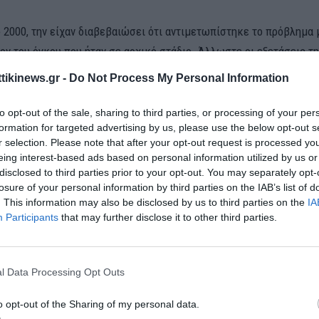
ο 2000, την είχαν διαβεβαιώσει ότι αντιμετωπίστηκε το πρόβλημα 
ον του όγκου που ήταν σε αρχικό στάδιο. Άλλωστε οι εξετάσεις τη
 μέχρι που η ίδια, 52 ετών τότε, ψηλάφησε τον Οκτώβριο του 202
ttikinews.gr -
Do Not Process My Personal Information
ησε ότι έπρεπε να διερευνήσει περαιτέρω.
to opt-out of the sale, sharing to third parties, or processing of your per
α και ενημέρωσα-συμβουλεύτηκα, όπως είναι λογικό, άμεσα τον ο
formation for targeted advertising by us, please use the below opt-out s
καθησύχασε και με ενημέρωσε ότι το πιθανότερο οφείλεται σε τοπ
r selection. Please note that after your opt-out request is processed y
eing interest-based ads based on personal information utilized by us or
σμό μου και ότι θα το εξετάσουν εκ νέου αφού παρέλθει διάστημα
disclosed to third parties prior to your opt-out. You may separately opt-
losure of your personal information by third parties on the IAB’s list of
ς επέμενε, υποβλήθηκα σε νέο υπερηχογραφικό έλεγχο μαστού και
. This information may also be disclosed by us to third parties on the
IA
ιενεργήθηκε κυτταρολογικός έλεγχος με αναρρόφηση μέσω βελόν
Participants
that may further disclose it to other third parties.
ην αγωγή που κατέθεσε στο Μονομελές Πρωτοδικείο Θεσσαλονίκη
 αποζημίωση για την ηθική βλάβη που υπέστη, όπως όμως και για 
l Data Processing Opt Outs
ποβληθεί.
o opt-out of the Sharing of my personal data.
αυτή με τάραξε πολύ καθώς είχα περάσει ήδη προ διετίας έναν καρ