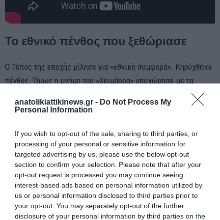
Το εθνικό πένθος που ξεθώριασε
Ο Τύπος της εποχής μίλησε για «εθνική συμφορά». Κηρύχθηκε
πένθος. Όμως η μνήμη του «Χειμάρρα» υποχώρησε με τα
χρόνια, σκιασμένη από άλλες τραγωδίες και τα γεγονότα του
anatolikiattikinews.gr -
Do Not Process My
Εμφυλίου.
Personal Information
Κι όμως, για δεκάδες οικογένειες, ο χρόνος σταμάτησε εκείνο
If you wish to opt-out of the sale, sharing to third parties, or
το ξημέρωμα.
processing of your personal or sensitive information for
targeted advertising by us, please use the below opt-out
section to confirm your selection. Please note that after your
opt-out request is processed you may continue seeing
interest-based ads based on personal information utilized by
us or personal information disclosed to third parties prior to
your opt-out. You may separately opt-out of the further
disclosure of your personal information by third parties on the