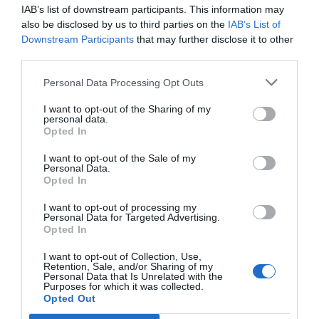
IAB’s list of downstream participants. This information may
also be disclosed by us to third parties on the
IAB’s List of
Downstream Participants
that may further disclose it to other
third parties.
Personal Data Processing Opt Outs
Υ.Σ:…Η θάλασσα δεν μιλά.Θυμάται.
I want to opt-out of the Sharing of my
personal data.
Κάτω από τα νερά της Εύβοιας, εκεί όπου ο χρόνος κυλά
Opted In
αλλιώς, ο «Χειμάρρας» δεν είναι πια πλοίο. Είναι ανάσα που
I want to opt-out of the Sale of my
κόπηκε, είναι ονόματα που δεν πρόλαβαν να ειπωθούν, είναι
Personal Data.
Opted In
ταξίδια που έμειναν μισά. Είναι μια Ελλάδα που έβγαινε από
τον πόλεμο κουρασμένη, πληγωμένη, και πλήρωσε ξανά – αυτή
I want to opt-out of processing my
Personal Data for Targeted Advertising.
τη φορά χωρίς εχθρό ορατό.
Opted In
I want to opt-out of Collection, Use,
Τη νύχτα εκείνη, άνθρωποι δεν πνίγηκαν μόνο στο νερό.
Retention, Sale, and/or Sharing of my
Personal Data that Is Unrelated with the
Πνίγηκαν στην αμέλεια, στη βιασύνη, στη σιωπή. Και η
Purposes for which it was collected.
θάλασσα, πιστή στο αρχαίο της χρέος, τους πήρε μέσα της όχι
Opted Out