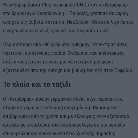
Ήταν ξημερώματα 19ης Ιανουαρίου 1947, όταν ο «Χειμάρρας»,
στο δρομολόγιο Θεσσαλονίκη – Πειραιάς, χτύπησε σε νάρκη
ανοιχτά της Εύβοια, κοντά στη Νέα Στύρα. Μέσα σε λίγα λεπτά,
η νύχτα γέμισε φωτιά, κραυγές και παγωμένο νερό.
Περισσότεροι από 380 άνθρωποι χάθηκαν. Ήταν στρατιώτες,
πολιτικοί, οικογένειες, παιδιά. Άνθρωποι που επέστρεφαν
σπίτια τους ή αναζητούσαν μια νέα αρχή σε μια χώρα
εξαντλημένη από την Κατοχή και βυθισμένη ήδη στον Εμφύλιο.
Το πλοίο και το ταξίδι
Ο «Χειμάρρας», πρώην γερμανικό πλοίο, είχε περάσει στα
ελληνικά χέρια ως πολεμική αποζημίωση. Ηλικιωμένο,
επιβαρυμένο από τη χρήση και με ελλείψεις στον εξοπλισμό
ασφαλείας, εκτελούσε τακτικά δρομολόγια σε μια περίοδο
όπου η θαλάσσια συγκοινωνία ήταν ζωτικής σημασίας.