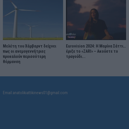
Μελέτη του Χάρβαρντ δείχνει
Eurovision 2024: Η Μαρίνα Σάττι…
πως οι ανεμογεννήτριες
έριξε το «ZARI» – Ακούστε το
προκαλούν περισσότερη
τραγούδι...
θέρμανση
Email:anatolikiattikinews01@gmail.com